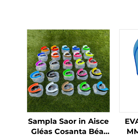
Sampla Saor in Aisce
EVA
Gléas Cosanta Béal
MM