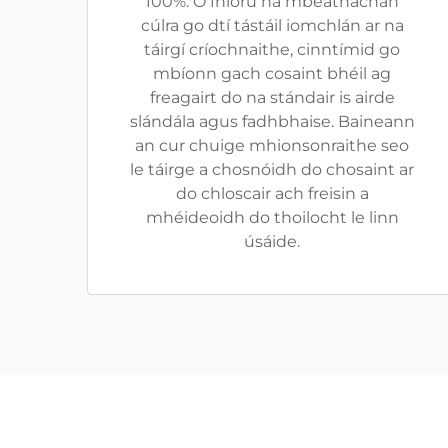
100%. Ó fhíorú na mbeathachán
cúlra go dtí tástáil iomchlán ar na
táirgí críochnaithe, cinntímid go
mbíonn gach cosaint bhéil ag
freagairt do na stándair is airde
slándála agus fadhbhaise. Baineann
an cur chuige mhionsonraithe seo
le táirge a chosnóidh do chosaint ar
do chloscair ach freisin a
mhéideoidh do thoilocht le linn
úsáide.