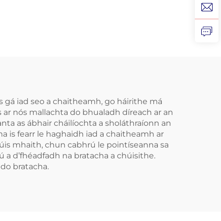
ála
Craiceann
na
Inbhuanaithe do
ta
Leanaí, Croíceann
Cosanta do Dhentha,
ár
Braca EVA
ch do
Dathdhúbailte do
éas
MMA, Boxáil
Is gá iad seo a chaitheamh, go háirithe má
s ar nós mallachta do bhualadh díreach ar an
Tape
nta as ábhair cháilíochta a sholáthraíonn an
 is fearr le haghaidh iad a chaitheamh ar
cúis mhaith, chun cabhrú le pointíseanna sa
dú a d’fhéadfadh na bratacha a chúisithe.
 do bratacha.