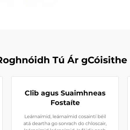
Roghnóidh Tú Ár gCóisithe 
Clib agus Suaimhneas
Fostaíte
Leárnaímid, leárnaímid cosaintí béil
atá deartha go sonrach do chloscair,