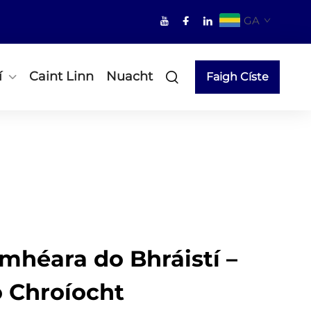
GA
í
Caint Linn
Nuacht
Faigh Císte
mhéara do Bhráistí –
 Chroíocht