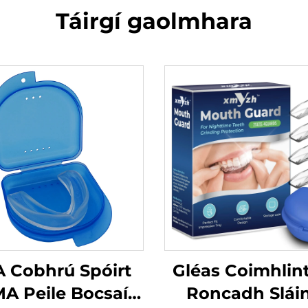
Táirgí gaolmhara
 Cobhrú Spóirt
Gléas Coimhlint
A Peile Bocsaí
Roncadh Slái