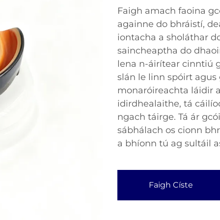
Faigh amach faoina gc
againne do bhráistí, d
iontacha a sholáthar do
saincheaptha do dhaoin
lena n-áirítear cinntiú
slán le linn spóirt agu
monaróireachta láidir 
idirdhealaithe, tá cáilí
ngach táirge. Tá ár gc
sábhálach os cionn bhrá
a bhíonn tú ag sultáil 
Faigh Císte