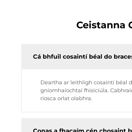
Ceistanna C
Cá bhfuil cosaintí béal do brace
Deartha ar leithligh cosaintí béal 
gníomhaíochtaí fhisiciúla. Cabhraí
riosca orlat olabhra.
Conas a fhacaím cén chosaint b