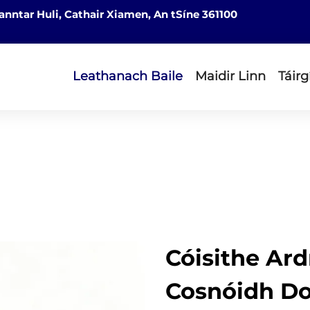
nntar Huli, Cathair Xiamen, An tSíne 361100
Leathanach Baile
Maidir Linn
Táirg
Cóisithe Ard
Cosnóidh Do