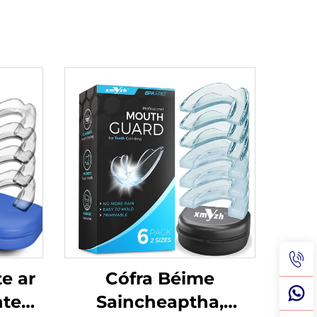
e ar
Cófra Béime
nte
Saincheaptha,