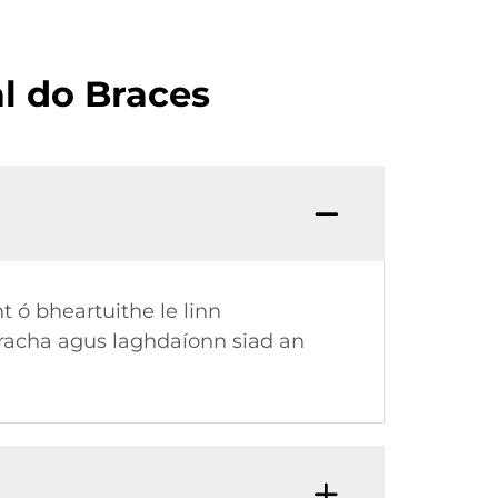
al do Braces
t ó bheartuithe le linn
atracha agus laghdaíonn siad an