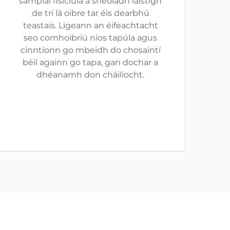
samplaí fisiciúla a sheoladh laistigh
de trí lá oibre tar éis dearbhú
teastais. Ligeann an éifeachtacht
seo comhoibriú níos tapúla agus
cinntíonn go mbeidh do chosaintí
béil againn go tapa, gan dochar a
dhéanamh don cháilíocht.