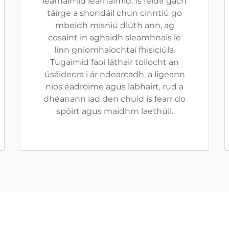
leárnaímid leárnaímid. Is féidir gach
táirge a shondáil chun cinntiú go
mbeidh misniú dlúth ann, ag
cosaint in aghaidh sleamhnais le
linn gníomhaíochtaí fhisiciúla.
Tugaimid faoi láthair toilocht an
úsáideora i ár ndearcadh, a ligeann
níos éadroime agus labhairt, rud a
dhéanann iad den chuid is fearr do
spóirt agus maidhm laethúil.