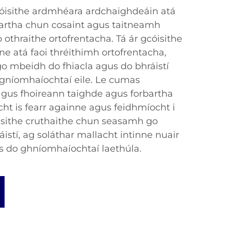
óisithe ardmhéara ardchaighdeáin atá
eartha chun cosaint agus taitneamh
 othraithe ortofrentacha. Tá ár gcóisithe
e atá faoi thréithimh ortofrentacha,
 go mbeidh do fhiacla agus do bhráistí
s gníomhaíochtaí eile. Le cumas
agus fhoireann taighde agus forbartha
ocht is fearr againne agus feidhmíocht i
óisithe cruthaithe chun seasamh go
istí, ag soláthar mallacht intinne nuair
as do ghníomhaíochtaí laethúla.