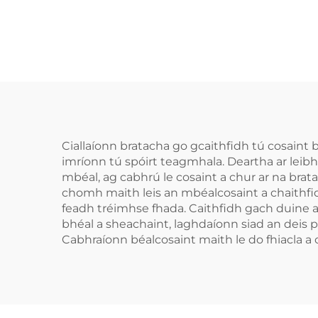
Spóirt Gléas
C
Inbhuanaithe do
Leanai Piec Béal
Cosanta Dothain
EVA Dá Dhathach do
MMA Anrochtáin
Ciallaíonn bratacha go gcaithfidh tú cosaint 
imríonn tú spóirt teagmhala. Deartha ar leib
mbéal, ag cabhrú le cosaint a chur ar na bra
chomh maith leis an mbéalcosaint a chaithfid
feadh tréimhse fhada. Caithfidh gach duine a
bhéal a sheachaint, laghdaíonn siad an deis p
Cabhraíonn béalcosaint maith le do fhiacla a 