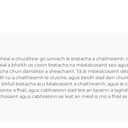
obhrú Bainne
Cabhrach Le M
Silicónach
Béal Gléasan
Denthóireach
Cúnamh do
Bhéileadh le l
Codladh Réitea
Róncaíocht Gl
bhéal a chuidítear go sonrach le bratacha a chaitheamh. 
héal a bheith os cionn bratacha na mbéalcosaint seo agu
Anti-Roncach 
tacha chun damáiste a sheachaint. Tá ár mbéalcosaint déa
Béal
h tú a chaitheamh le cluiche, agus beidh siad den chuma
 bhfuil bratacha acu béalcosaint a chaitheamh, agus le 
ointe a fháil, agus cabhraíonn siad leis an bpainn a lagh
chosaint agus cabhraíonn sé leat an méid is mó a fháil as