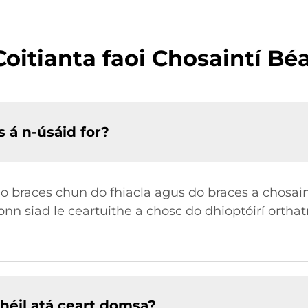
oitianta faoi Chosaintí Bé
s á n-úsáid for?
do braces chun do fhiacla agus do braces a chosain
onn siad le ceartuithe a chosc do dhioptóirí orth
héil atá ceart domsa?