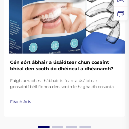
Cén sórt ábhair a úsáidtear chun cosaint
bhéal den scoth do dhéineal a dhéanamh?
Faigh amach na hábhair is fearr a úsáidtear i
gcosaintí béil fionna den scoth le haghaidh cosanta
agus taitneamh. Foghlaim conas go feabhsaíonn
silicín ceannais, EVA, agus teasphlastaicí an
Féach Arís
fheidhmíocht. Léigh níos mó.