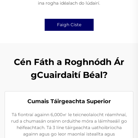
ina rogha idéalach do lúdairí.
Faigh Císte
Cén Fáth a Roghnódh Ár
gCuairdaití Béal?
Cumais Táirgeachta Superior
Tá fiontraí againn 6,000㎡ le teicneolaíocht réamhnaí,
rud a chumasán orainn orduithe móra a láimhseáil go
héifeachtach. Tá 3 líne táirgeachta uathoibríocha
againn agus go leor maonlaí isteallta agus