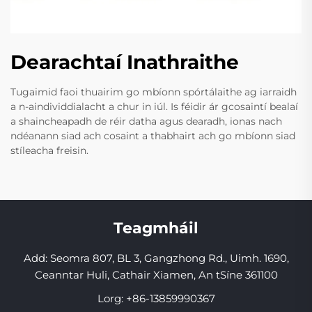
Dearachtaí Inathraithe
Tugaimid faoi thuairim go mbíonn spórtálaithe ag iarraidh
a n-aindividdialacht a chur in iúl. Is féidir ár gcosaintí bealaí
a shaincheapadh de réir datha agus dearadh, ionas nach
ndéanann siad ach cosaint a thabhairt ach go mbíonn siad
stíleacha freisin.
Teagmháil
Add: Seomra 807, BL 3, Gangzhong Rd., Uimh. 1690,
Ceanntar Huli, Cathair Xiamen, An tSíne 361100
Lorg:
+86-13859990367