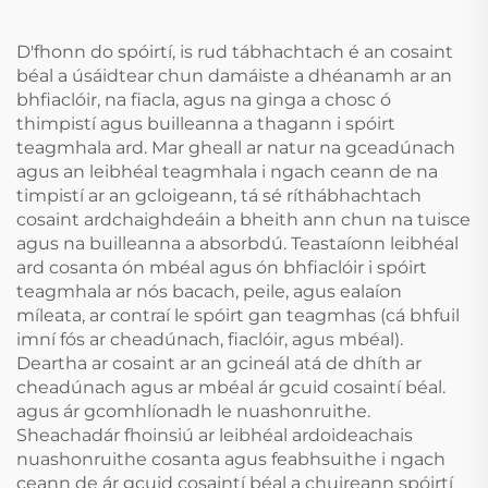
Gluais do Dhentha in
Cosainte Béal de
aghaidh an Chnamha
Shilicona, Díol Orthu i
D'fhonn do spóirtí, is rud tábhachtach é an cosaint
Mbach
béal a úsáidtear chun damáiste a dhéanamh ar an
bhfiaclóir, na fiacla, agus na ginga a chosc ó
thimpistí agus builleanna a thagann i spóirt
teagmhala ard. Mar gheall ar natur na gceadúnach
agus an leibhéal teagmhala i ngach ceann de na
timpistí ar an gcloigeann, tá sé ríthábhachtach
cosaint ardchaighdeáin a bheith ann chun na tuisce
agus na builleanna a absorbdú. Teastaíonn leibhéal
ard cosanta ón mbéal agus ón bhfiaclóir i spóirt
teagmhala ar nós bacach, peile, agus ealaíon
míleata, ar contraí le spóirt gan teagmhas (cá bhfuil
imní fós ar cheadúnach, fiaclóir, agus mbéal).
Deartha ar cosaint ar an gcineál atá de dhíth ar
cheadúnach agus ar mbéal ár gcuid cosaintí béal.
agus ár gcomhlíonadh le nuashonruithe.
Sheachadár fhoinsiú ar leibhéal ardoideachais
nuashonruithe cosanta agus feabhsuithe i ngach
ceann de ár gcuid cosaintí béal a chuireann spóirtí