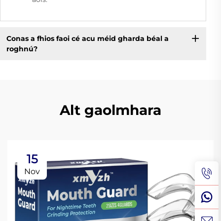
Conas a fhios faoi cé acu méid gharda béal a
roghnú?
Alt gaolmhara
15
Nov