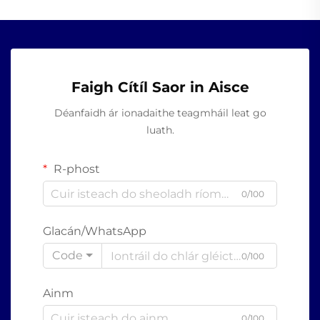
Faigh Cítíl Saor in Aisce
Déanfaidh ár ionadaithe teagmháil leat go
luath.
R-phost
0/100
Glacán/WhatsApp
Code
0/100
Ainm
0/100