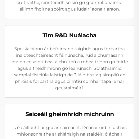
cruthaithe, cinnteoidh sé sin go gcomhlíonaimid
éilimh fhoirne spóirt agus lúdairí aonair araon.
Tim R&D Nuálacha
Speisialaíonn ár bhfoireann taighde agus forbartha
ina dteachtaireacht féinúnacha, rud a chumasann
orainn cosaintí béal a chruthú a mheaitríonn go foirfe
agus a fheidhmíonn go leanúnach. Soláthraímid
samplaí fisiciúla laistigh de 3 lá oibre, ag simpliú an
phróisis forbartha agus cinntiú comhar tapa le hár
gcustaiméirí.
Seiceáil gheimhridh míchruinn
Is é cáilíocht ár gceannaireacht. Déanaimid iniúchais
mhionsonraithe ar shlánaigh na staidéir, ó ábhair