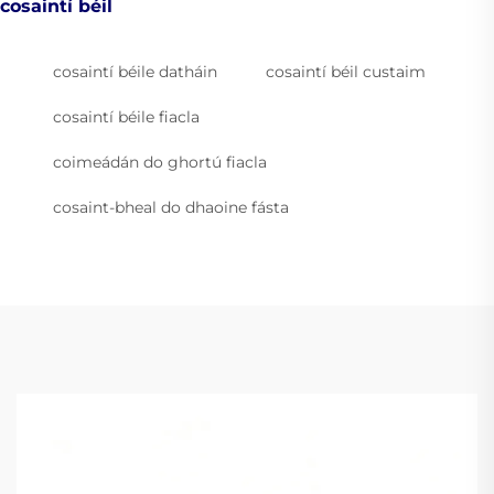
cosaintí béil
cosaintí béile datháin
cosaintí béil custaim
cosaintí béile fiacla
coimeádán do ghortú fiacla
cosaint-bheal do dhaoine fásta