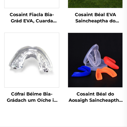
Cosaint Fiacla Bia-
Cosaint Béal EVA
Grád EVA, Cuarda
Saincheaptha do
Cobhrú do Bhoxáil,
Phiocaireacht Peile,
Cobhrú Spóirt do
Cosaint Bhéal do
Chuardaithe
Chleasanna Báscéad,
Cosainte Fiacla do
Spóirt, Cás MMA,
Cosainte Béal do
Chnaipíocht Fiacla
Cófraí Béime Bia-
Cosaint Béal do
Grádach um Oíche in
Aosaigh Saincheaptha
aghaidh Greamaithe
do Phiocaireacht,
Coisir, Croíceann
MMA, Muay Thai,
Denthá Orthu Féin le
Spóirt, Boil agus Gnáth
haghaidh Fionnú agus
Cosaint Fiacla,