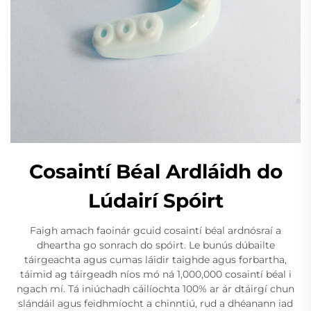
Cosaintí Béal Ardláidh do
Lúdairí Spóirt
Faigh amach faoinár gcuid cosaintí béal ardnósraí a
dheartha go sonrach do spóirt. Le bunús dúbailte
táirgeachta agus cumas láidir taighde agus forbartha,
táimid ag táirgeadh níos mó ná 1,000,000 cosaintí béal i
ngach mí. Tá iniúchadh cáilíochta 100% ar ár dtáirgí chun
slándáil agus feidhmíocht a chinntiú, rud a dhéanann iad