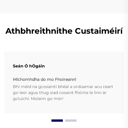
Athbhreithnithe Custaiméirí
Seán Ó hÓgáin
Míchomhdha do mo Fhoireann!
Bhí méid na gcosaintí bhéal a ordúamar acu ceart
go leor agus thug siad cosaint fhóirte le linn ár
gcluichí. Molaim go mór!