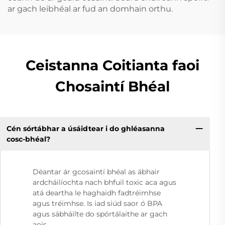
ar gach leibhéal ar fud an domhain orthu.
Ceistanna Coitianta faoi
Chosaintí Bhéal
Cén sórtábhar a úsáidtear i do ghléasanna
cosc-bhéal?
Déantar ár gcosaintí bhéal as ábhair
ardcháilíochta nach bhfuil toxic aca agus
atá deartha le haghaidh fadtréimhse
agus tréimhse. Is iad siúd saor ó BPA
agus sábháilte do spórtálaithe ar gach
aois.