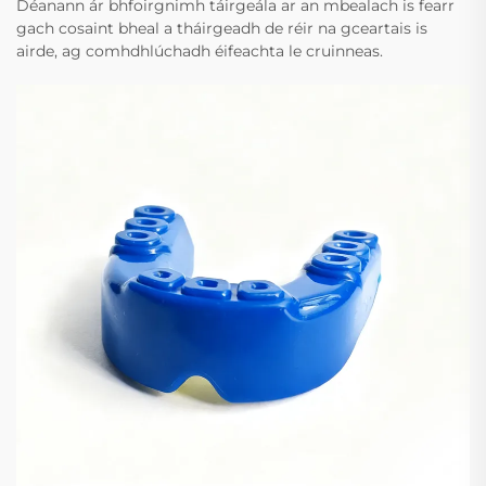
Déanann ár bhfoirgnimh táirgeála ar an mbealach is fearr
gach cosaint bheal a tháirgeadh de réir na gceartais is
airde, ag comhdhlúchadh éifeachta le cruinneas.