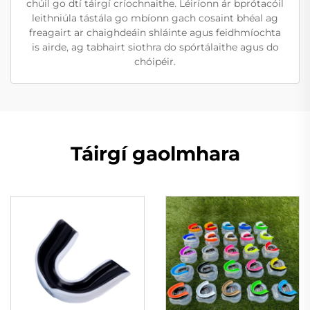
chúil go dtí táirgí críochnaithe. Léiríonn ár bprótacóil
leithniúla tástála go mbíonn gach cosaint bhéal ag
freagairt ar chaighdeáin shláinte agus feidhmíochta
is airde, ag tabhairt siothra do spórtálaithe agus do
chóipéir.
Táirgí gaolmhara