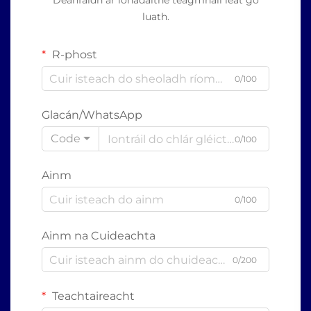
Déanfaidh ár ionadaithe teagmháil leat go
luath.
R-phost
0/100
Glacán/WhatsApp
Code
0/100
Ainm
0/100
Ainm na Cuideachta
0/200
Teachtaireacht