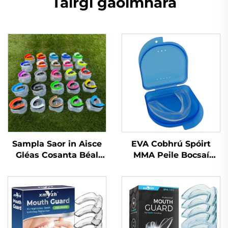
Táirgí gaolmhara
Sampla Saor in Aisce
EVA Cobhrú Spóirt
Gléas Cosanta Béal
MMA Peile Bocsaí
Spóirt Gléas
Cobhrú Bainne
Inbhuanaithe do
Silicónach
Leanai Piec Béal
Cosanta Dothain EVA
Dá Dhathach do MMA
Anrochtáin