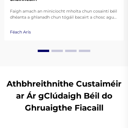
Faigh amach an minicíocht mholta chun cosaintí béil
dhéanta a ghlanadh chun tógáil bacairt a chosc agus
sláinte bhéal a choinneáil. Foghlaim praiticiúil is fearr
ó shaineolaithe fiacla.
Féach Arís
Athbhreithnithe Custaiméir
ar Ár gClúdaigh Béil do
Ghruaigthe Fiacaill