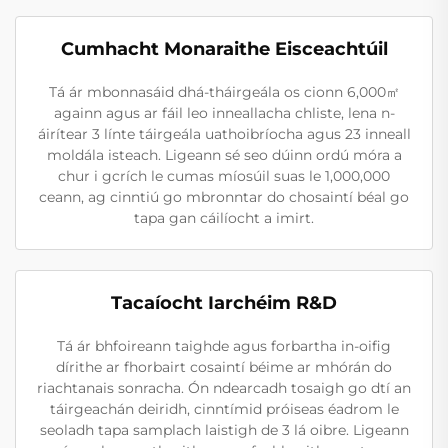
Cumhacht Monaraithe Eisceachtúil
Tá ár mbonnasáid dhá-tháirgeála os cionn 6,000㎡
againn agus ar fáil leo inneallacha chliste, lena n-
áirítear 3 línte táirgeála uathoibríocha agus 23 inneall
moldála isteach. Ligeann sé seo dúinn ordú móra a
chur i gcrích le cumas míosúil suas le 1,000,000
ceann, ag cinntiú go mbronntar do chosaintí béal go
tapa gan cáilíocht a imirt.
Tacaíocht Iarchéim R&D
Tá ár bhfoireann taighde agus forbartha in-oifig
dírithe ar fhorbairt cosaintí béime ar mhórán do
riachtanais sonracha. Ón ndearcadh tosaigh go dtí an
táirgeachán deiridh, cinntímid próiseas éadrom le
seoladh tapa samplach laistigh de 3 lá oibre. Ligeann