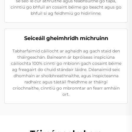
sé seo le cur athruithe agus feabhsuithe go tapa,
cinntiú go bhfuil an cosaint béime go beacht agus go
bhfuil sí ag feidhmiú go hidirlinne.
Seiceáil gheimhridh míchruinn
Tabharfaimid cáilíocht ar aghaidh ag gach staid den
tháirgeachán. Baineann ár bpróiseas inspiciúna
cáilíochta 100% cinntí go mbíonn gach cosaint béime
ag freagairt do chuid stándair láidre. Déanaimid seic
dhomhain ar sholbhreathnaithe, agus inspicteanna
radhairc agus tástáil fheidhme ar tháirgí
críochnaithe, cinntiú go mbronntar an fearr amháin
ort.