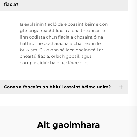
fiacla?
Is eaplainín fiaclóide é cosaint béime don
ghriangaireacht fiacla a chaitheannar le
linn codlata chun fiacla a chosaint ó na
hathruithe docharacha a bhaineann le
bruxism. Cuidíonn sé lena choinneáil ar
cheartú fiacla, orlach gobail, agus
complicaídiúcháin fiaclóide eile.
Conas a fhacaím an bhfuil cosaint béime uaim?
Alt gaolmhara