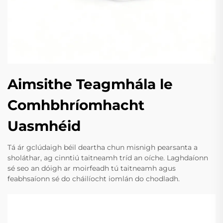
Aimsithe Teagmhála le
Comhbhríomhacht
Uasmhéid
Tá ár gclúdaigh béil deartha chun misnigh pearsanta a
sholáthar, ag cinntiú taitneamh tríd an oíche. Laghdaíonn
sé seo an dóigh ar moirfeadh tú taitneamh agus
feabhsaíonn sé do cháilíocht iomlán do chodladh.