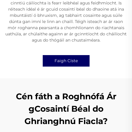
cinntiú cáilíochta is fearr leibhéal agus feidhmíocht. Is
réiteach idéal é ár gcuid cosaintí béal do dhaoine atá ina
mbuntáistí ó bhruxism, ag tabhairt cosainte agus súile
dúnta gan imní le linn an chaill. Téigh isteach ar ár raon
mór roghanna pearsanta a chomhlíonann do riachtanais
uathúla, ar chúlaithe againn ar ár gcinntíocht do cháilíocht
agus do thógáil an chustaiméara.
Faigh Císte
Cén fáth a Roghnófá Ár
gCosaintí Béal do
Ghrianghnú Fiacla?