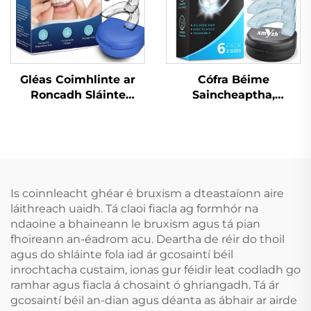
Gléas Coimhlinte ar
Cófra Béime
Roncadh Sláinte
Saincheaptha,
Cabhrach Le Mála Béal
Craiceann
Gléasanna
Inbhuanaithe do
Denthóireachta
Leanaí, Croíceann
Cúnamh do Bhéileadh
Cosanta do Dhentha,
le lár Codladh
Braca EVA
Réiteach do
Dathdhúbailte do
Is coinnleacht ghéar é bruxism a dteastaíonn aire
Róncaíocht Gléas Anti-
MMA, Boxáil
láithreach uaidh. Tá claoi fiacla ag formhór na
Roncach Tape Béal
ndaoine a bhaineann le bruxism agus tá pian
fhoireann an-éadrom acu. Deartha de réir do thoil
agus do shláinte fola iad ár gcosaintí béil
inrochtacha custaim, ionas gur féidir leat codladh go
ramhar agus fiacla á chosaint ó ghriangadh. Tá ár
gcosaintí béil an-dian agus déanta as ábhair ar airde