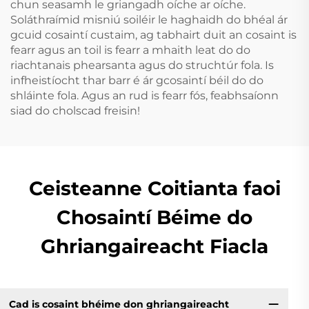
chun seasamh le griangadh oíche ar oíche.
Soláthraímid misniú soiléir le haghaidh do bhéal ár
gcuid cosaintí custaim, ag tabhairt duit an cosaint is
fearr agus an toil is fearr a mhaith leat do do
riachtanais phearsanta agus do struchtúr fola. Is
infheistíocht thar barr é ár gcosaintí béil do do
shláinte fola. Agus an rud is fearr fós, feabhsaíonn
siad do cholscad freisin!
Ceisteanne Coitianta faoi
Chosaintí Béime do
Ghriangaireacht Fiacla
Cad is cosaint bhéime don ghriangaireacht