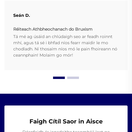
Seán D.
Réiteach Athbheochanach do Bruxism
Tá mé ag úsáid an chlúdaigh seo ar feadh roinnt
mhí, agus tá sé i bhfad níos fearr maidir le mo
chodladh. Ní thosaím níos mó le pain fhoireann nó
ceannphain! Molaim go mór!
Faigh Cítíl Saor in Aisce