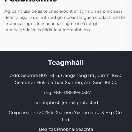
Ag baint úsáide as teicneolaíocht ar aghaidh sa phróiseas
déanta againn, cinntímid go ndéantar gach clúdach béil le
cruinneas agus leanúnachas, ag cruthú táirgí
ardchaighdeáin is féidir leat iontaoibh leo.
Teagmháil
Add: Seomra 807, BL 3, Gangzhong Rd., Uimh. 1690,
Ceanntar Huli, Cathair Xiamen, An tSíne 361100
Lorg:
+86-13859990367
Ríomhphost:
[email protected]
Cóipcheart © 2025 le Xiamen Yizhou Imp. & Exp. Co.,
Ltd.
Beartas Príobháideachta