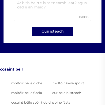
0/1000
Cuir isteach
cosaint béil
moltóir béile oíche
moltóir béile spóirt
moltóir béile fiacla
cur béicín isteach
cosaint béile spóirt do dhaoine fásta