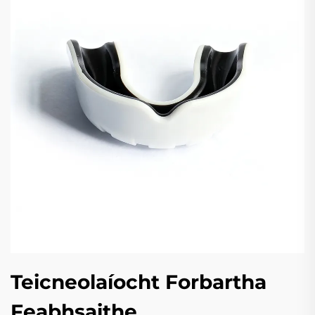
Teicneolaíocht Forbartha
Feabhsaithe