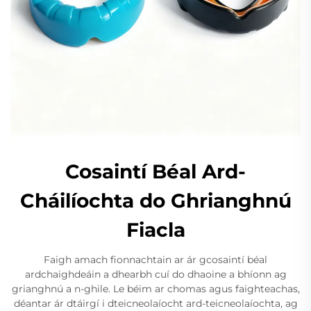
Cosaintí Béal Ard-
Cháilíochta do Ghrianghnú
Fiacla
Faigh amach fionnachtain ar ár gcosaintí béal
ardchaighdeáin a dhearbh cuí do dhaoine a bhíonn ag
grianghnú a n-ghile. Le béim ar chomas agus faighteachas,
déantar ár dtáirgí i dteicneolaíocht ard-teicneolaíochta, ag