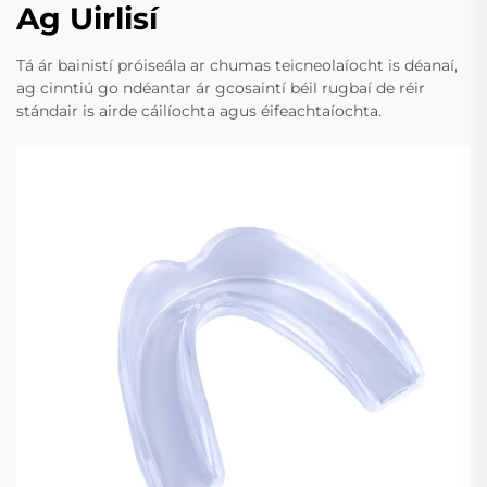
Ag Uirlisí
Tá ár bainistí próiseála ar chumas teicneolaíocht is déanaí,
ag cinntiú go ndéantar ár gcosaintí béil rugbaí de réir
stándair is airde cáilíochta agus éifeachtaíochta.