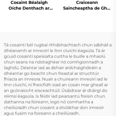
Cosaint Béalaigh
Craiceann
Oíche Denthach ar
Saincheaptha de Ghel
Bhonn Fábrach do
Silicóna, Mála
Chnaipíocht Agus
Profisiúnta um Bhánú
Cruithneadh Fiacla,
Denthá le Cófra Béime
Tráidire Béalaigh do
do Greamaithe Denthá
Chodladh agus
Bainneadh Fiacla
Tá cosaintí bél rugbaí ríthábhachtach chun sábháil a
dhéanamh ar imreoirí le linn cluichí éagsúla. Tá ár
gcuid cosaintí speisialta curtha le buille a mhaolú
chun seans na ndotaghéar nó comhgionnadh a
laghdú. Déantar iad as ábhair ardchaighdeáin a
dhéantar go beacht chun freastal ar struchtúr
fhiacla an imreora. Nuair a chuireann imreoirí iad le
linn cluichí, ní fheicfidh siad an cosán mar gheall ar
an gcónaíocht eisceachtúil. Úsáidtear ár dtáirgí do
réimsí éagsúla. Is féidir iad pearsantú freisin chun
dathanna na foireann, logó nó comhartha a
cheiliúradh chun cosaint a sholáthar don imreoir
agus fuaim na foireann a cheiliúradh.