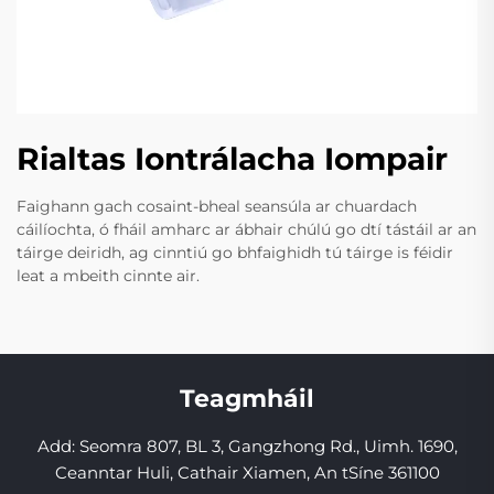
Rialtas Iontrálacha Iompair
Faighann gach cosaint-bheal seansúla ar chuardach
cáilíochta, ó fháil amharc ar ábhair chúlú go dtí tástáil ar an
táirge deiridh, ag cinntiú go bhfaighidh tú táirge is féidir
leat a mbeith cinnte air.
Teagmháil
Add: Seomra 807, BL 3, Gangzhong Rd., Uimh. 1690,
Ceanntar Huli, Cathair Xiamen, An tSíne 361100