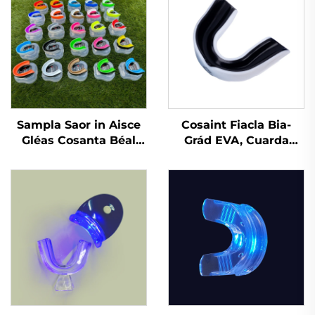
Sampla Saor in Aisce
Cosaint Fiacla Bia-
Gléas Cosanta Béal
Grád EVA, Cuarda
Spóirt Gléas
Cobhrú do Bhoxáil,
Inbhuanaithe do
Cobhrú Spóirt do
Leanai Piec Béal
Chuardaithe
Cosanta Dothain EVA
Dá Dhathach do MMA
Anrochtáin