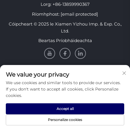
Lorg:
+86-13859990367
Ríomhphost:
[email protected]
Cóipcheart © 2025 le Xiamen Yizhou Imp. & Exp. Co.,
Ltd.
Beartas Príobháideachta
EOLAS
We value your privacy
We use cookies and similar tools to provide our services.
Cláraigh lenár nuachtlitir sheachtainiúil a fháil
If you don't want to accept all cookies, click Personalize
cookies.
Accept all
Cuir isteach
Personalize cookies