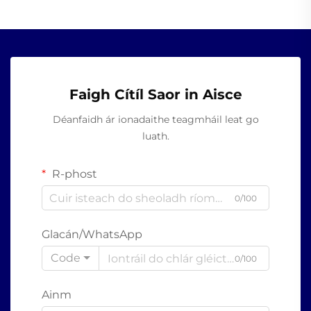
Faigh Cítíl Saor in Aisce
Déanfaidh ár ionadaithe teagmháil leat go
luath.
R-phost
0/100
Glacán/WhatsApp
Code
0/100
Ainm