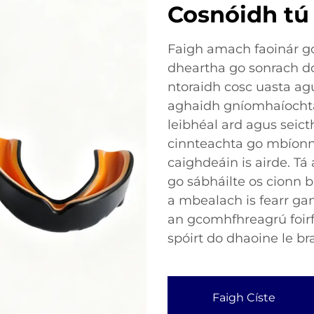
Cosnóidh tú
Faigh amach faoinár gc
dheartha go sonrach d
ntoraidh cosc uasta agu
aghaidh gníomhaíochtaí
leibhéal ard agus seicth
cinnteachta go mbíonn 
caighdeáin is airde. Tá
go sábháilte os cionn b
a mbealach is fearr gan 
an gcomhfhreagrú foirf
spóirt do dhaoine le br
Faigh Císte