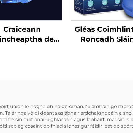
Craiceann
Gléas Coimhlint
incheaptha de
Roncadh Slái
l Silicóna, Mála
Cabhrach Le M
rofisiúnta um
Béal Gléasan
ánú Denthá le
Denthóireach
ófra Béime do
Cúnamh do
amaithe Denthá
Bhéileadh le l
Codladh Réitea
Róncaíocht Gl
spóirt uaidh le haghaidh na gcromán. Ní amháin go mbreo
sin. Tá ár ngalvóidí déanta as ábhair ardchaighdeáin a sh
Anti-Roncach 
id freisin duit anáil a ghlacadh agus labhairt, mar sin is 
Béal
d seo ag cosaint do fhiacla ionas gur féidir leat do spórt i