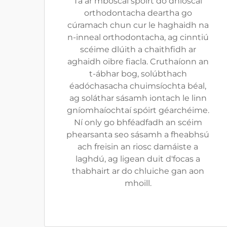
Tá ár mboscaí spóirt do dhioscaí
orthodontacha deartha go
cúramach chun cur le haghaidh na
n-inneal orthodontacha, ag cinntiú
scéime dlúith a chaithfidh ar
aghaidh oibre fiacla. Cruthaíonn an
t-ábhar bog, solúbthach
éadóchasacha chuimsíochta béal,
ag soláthar sásamh iontach le linn
gníomhaíochtaí spóirt géarchéime.
Ní only go bhféadfadh an scéim
phearsanta seo sásamh a fheabhsú
ach freisin an riosc damáiste a
laghdú, ag ligean duit d'focas a
thabhairt ar do chluiche gan aon
mhoill.