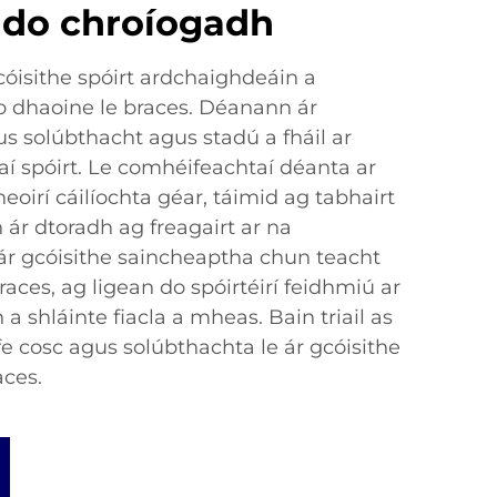
 do chroíogadh
óisithe spóirt ardchaighdeáin a
o dhaoine le braces. Déanann ár
s solúbthacht agus stadú a fháil ar
 spóirt. Le comhéifeachtaí déanta ar
eoirí cáilíochta géar, táimid ag tabhairt
ár dtoradh ag freagairt ar na
 ár gcóisithe saincheaptha chun teacht
races, ag ligean do spóirtéirí feidhmiú ar
a shláinte fiacla a mheas. Bain triail as
e cosc agus solúbthachta le ár gcóisithe
aces.