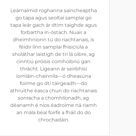
Leárnaímid roghanna saincheaptha
go tapa agus seoltaí samplaí go
tapa leár gach ár dtim taighde agus
forbartha in-óstach. Nuair a
dheimhníonn tú do riachtanais, is
féidir linn samplaí fhisiciúla a
sholáthar laistigh de trí lá oibre, ag
cinntiú próisis comhoibriú gan
thrácht. Ligeann ár seirbhísí
iomláin-chainníla—ó dheasúna
foirme go dtí táirgeadh—do
athruithe éasca chun do riachtanais
sonracha a chomhlíonadh, ag
déanamh é níos éadroime ná riamh
an mála béal foirfe a fháil do do
chrochadáin.