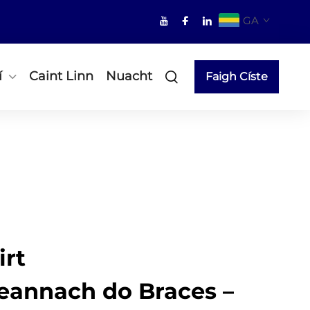
GA
í
Caint Linn
Nuacht
Faigh Císte
irt
annach do Braces –