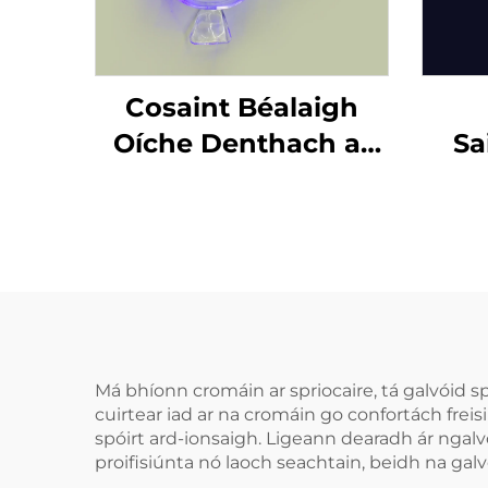
Cosaint Béalaigh
Oíche Denthach ar
Sa
Bhonn Fábrach do
Ghe
Chnaipíocht Agus
P
Cruithneadh Fiacla,
Bh
Tráidire Béalaigh do
C
Chodladh agus
Gre
Bainneadh Fiacla
Má bhíonn cromáin ar spriocaire, tá galvóid 
cuirtear iad ar na cromáin go confortách frei
spóirt ard-ionsaigh. Ligeann dearadh ár ngalvó
proifisiúnta nó laoch seachtain, beidh na galvói