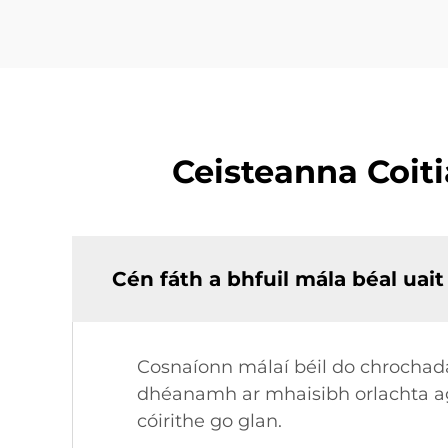
Ceisteanna Coiti
Cén fáth a bhfuil mála béal uai
Cosnaíonn málaí béil do chrochadá
dhéanamh ar mhaisibh orlachta agu
cóirithe go glan.