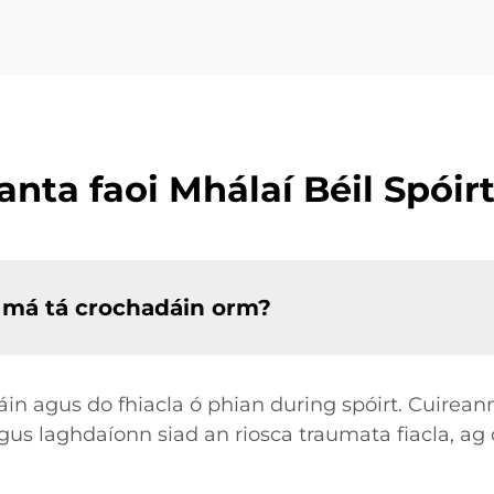
anta faoi Mhálaí Béil Spói
t má tá crochadáin orm?
in agus do fhiacla ó phian during spóirt. Cuirean
s laghdaíonn siad an riosca traumata fiacla, ag 