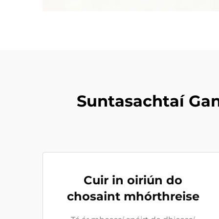
Suntasachtaí Gan
Cuir in oiriún do
chosaint mhórthreise