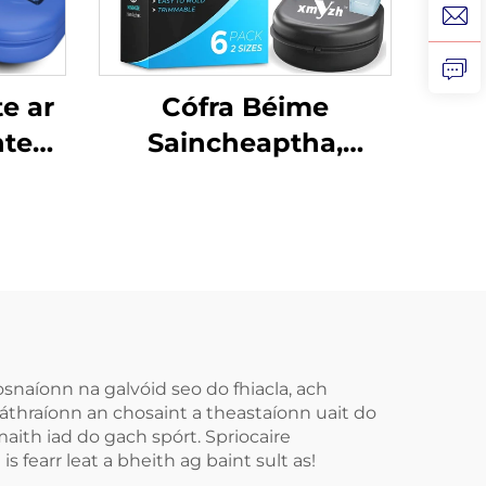
e ar
Cófra Béime
nte
Saincheaptha,
ála
Craiceann
na
Inbhuanaithe do
ta
Leanaí, Croíceann
Cosanta do Dhentha,
ár
Braca EVA
ch do
Dathdhúbailte do
éas
MMA, Boxáil
snaíonn na galvóid seo do fhiacla, ach
oláthraíonn an chosaint a theastaíonn uait do
Tape
maith iad do gach spórt. Spriocaire
s fearr leat a bheith ag baint sult as!