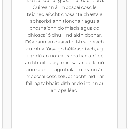
Is é slándáil ár gceannaireacht ard.
Cuireann ár mboscaí cosc le
teicneolaíocht chosanta chasta a
abhsorbálann tionchair agus a
chosnaíonn do fhiacla agus do
dhioscaí ó dhul i ndiaidh dochar.
Déanann an dearadh ilshraitheach
cumhra fórsa go héifeachtach, ag
laghdú an riosca trama fiacla. Cibé
an bhfuil tú ag imirt sacar, peile nó
aon spórt teagmhala, cuireann ár
mboscaí cosc solúbthacht láidir ar
fáil, ag tabhairt díth ar do intinn ar
an bpailéad.