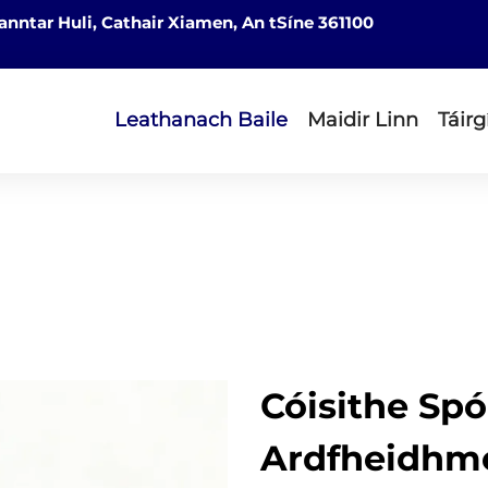
nntar Huli, Cathair Xiamen, An tSíne 361100
Leathanach Baile
Maidir Linn
Táirg
Cóisithe Spó
Ardfheidhme