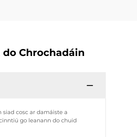
rt do Chrochadáin
n siad cosc ar damáiste a
cinntiú go leanann do chuid