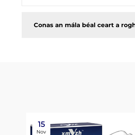
Conas an mála béal ceart a ro
15
Nov