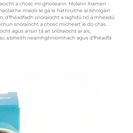
aíocht a chosc mí-ghoileann. Molann Xiamen
olaithe maidir le gá le hathruithe ar bholgáin
in, d’fhéadfadh snóraíocht a laghdú nó a mhéadú
chun snóraíocht a chosc mícheart le do chás.
ocht agus ansin tá an snóraíocht ar ais,
hosc a bheith neamhghníomhach agus d’fhéadfá