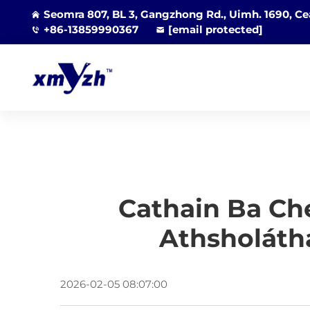
Seomra 807, BL 3, Gangzhong Rd., Uimh. 1690, Cea
+86-13859990367
[email protected]
Cathain Ba Ch
Athsholáth
2026-02-05 08:07:00