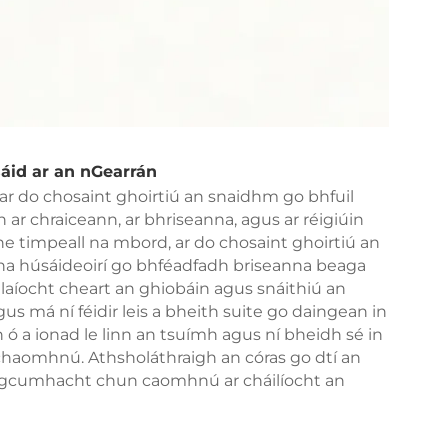
áid ar an nGearrán
 ar do chosaint ghoirtiú an snaidhm go bhfuil
h ar chraiceann, ar bhriseanna, agus ar réigiúin
the timpeall na mbord, ar do chosaint ghoirtiú an
 húsáideoirí go bhféadfadh briseanna beaga
aíocht cheart an ghiobáin agus snáithiú an
s má ní féidir leis a bheith suite go daingean in
dh ó a ionad le linn an tsuímh agus ní bheidh sé in
chaomhnú. Athsholáthraigh an córas go dtí an
 i gcumhacht chun caomhnú ar cháilíocht an