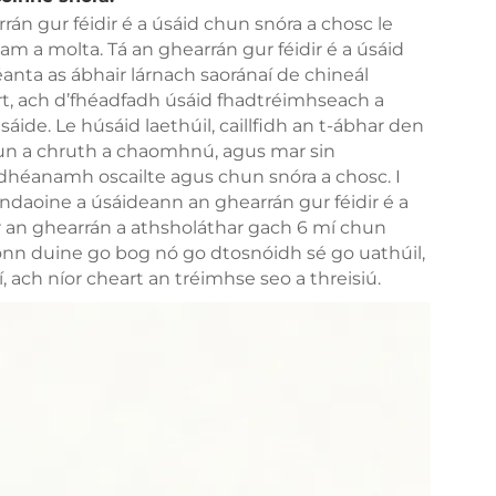
rán gur féidir é a úsáid chun snóra a chosc le
t-am a molta. Tá an ghearrán gur féidir é a úsáid
ta as ábhair lárnach saoránaí de chineál
, ach d’fhéadfadh úsáid fhadtréimhseach a
áide. Le húsáid laethúil, caillfidh an t-ábhar den
n a chruth a chaomhnú, agus mar sin
dhéanamh oscailte agus chun snóra a chosc. I
daoine a úsáideann an ghearrán gur féidir é a
r an ghearrán a athsholáthar gach 6 mí chun
nn duine go bog nó go dtosnóidh sé go uathúil,
í, ach níor cheart an tréimhse seo a threisiú.