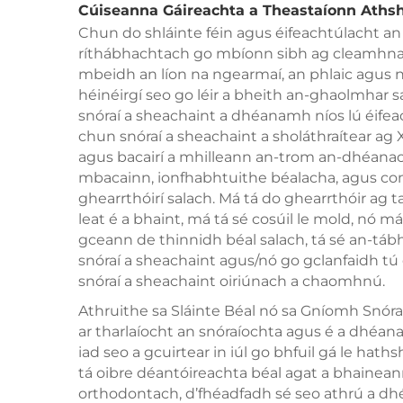
Cúiseanna Gáireachta a Theastaíonn Athsh
Chun do shláinte féin agus éifeachtúlacht an 
ríthábhachtach go mbíonn sibh ag cleamhnas
mbeidh an líon na ngearmaí, an phlaic agus na
héinéirgí seo go léir a bheith an-ghaolmhar sa
snóraí a sheachaint a dhéanamh níos lú éifeac
chun snóraí a sheachaint a sholáthraítear a
agus bacairí a mhilleann an-trom an-dhéanach 
mbacainn, ionfhabhtuithe béalacha, agus com
ghearrthóirí salach. Má tá do ghearrthóir ag t
leat é a bhaint, má tá sé cosúil le mold, nó m
gceann de thinnidh béal salach, tá sé an-tá
snóraí a sheachaint agus/nó go gclanfaidh tú 
snóraí a sheachaint oiriúnach a chaomhnú.
Athruithe sa Sláinte Béal nó sa Gníomh Snór
ar tharlaíocht an snóraíochta agus é a dhéana
iad seo a gcuirtear in iúl go bhfuil gá le hat
tá oibre déantóireachta béal agat a bhaineann l
orthodontach, d’fhéadfadh sé seo athrú a dh