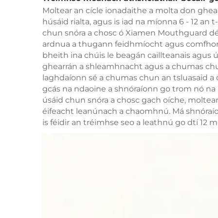
Moltear an cícle ionadaithe a molta don ghear
húsáid rialta, agus is iad na míonna 6 - 12 an 
chun snóra a chosc ó Xiamen Mouthguard déan
ardnua a thugann feidhmíocht agus comfhort
bheith ina chúis le beagán caillteanais agus ús
ghearrán a shleamhnacht agus a chumas chu
laghdaíonn sé a chumas chun an tsluasaid a 
gcás na ndaoine a shnóraíonn go trom nó na n
úsáid chun snóra a chosc gach oíche, moltea
éifeacht leanúnach a chaomhnú. Má shnóraío
is féidir an tréimhse seo a leathnú go dtí 12 m