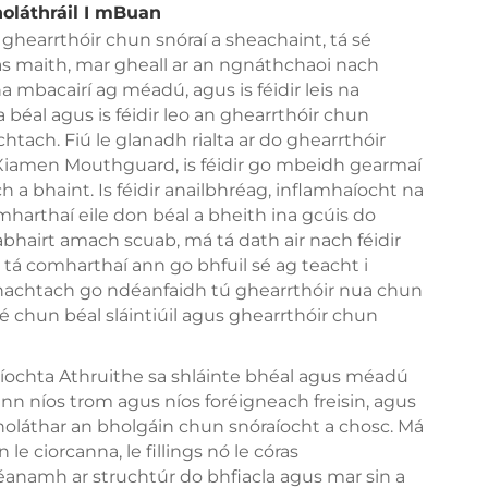
oláthráil I mBuan
ghearrthóir chun snóraí a sheachaint, tá sé
 maith, mar gheall ar an ngnáthchaoi nach
 mbacairí ag méadú, agus is féidir leis na
 béal agus is féidir leo an ghearrthóir chun
htach. Fiú le glanadh rialta ar do ghearrthóir
g Xiamen Mouthguard, is féidir go mbeidh gearmaí
a bhaint. Is féidir anailbhréag, inflamhaíocht na
harthaí eile don béal a bheith ina gcúis do
abhairt amach scuab, má tá dath air nach féidir
á tá comharthaí ann go bhfuil sé ag teacht i
bhachtach go ndéanfaidh tú ghearrthóir nua chun
é chun béal sláintiúil agus ghearrthóir chun
aíochta Athruithe sa shláinte bhéal agus méadú
nn níos trom agus níos foréigneach freisin, agus
hsholáthar an bholgáin chun snóraíocht a chosc. Má
e ciorcanna, le fillings nó le córas
éanamh ar struchtúr do bhfiacla agus mar sin a