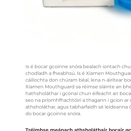
Is é bocar gcoinne snóra bealach iontach chun
chodladh a fheabhsú. Is é Xiamen Mouthguard
cáilíochta don chúram béal, lena n-áirítear bo
Xiamen Mouthguard sa réimse sláinte an bhéal
hathsholáthar i gcónaí chun éifeacht an bocai
seo na príomhfhachtóirí a thagann i gcion ar
athsholáthar, agus tabharfaidh sé leideanna 
do bocar gcoinne snóra.
Tréimhse meánach athsholáthair bocair gc