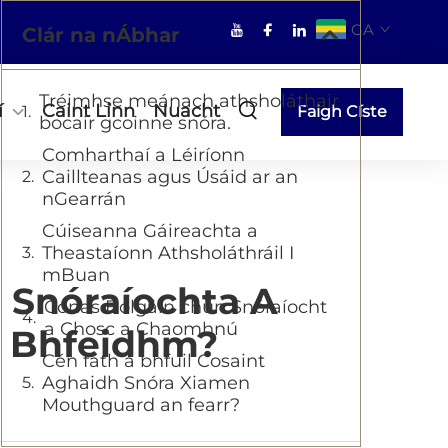
GA
Clár na nÁbhar
Tréimhse meánach athsholáthair
í
Caint Linn
Nuacht
Faigh Císte
bocair gcoinne snóra.
Comharthaí a Léiríonn
Caillteanas agus Úsáid ar an
nGearrán
Cúiseanna Gáireachta a
Theastaíonn Athsholáthráil I
mBuan
 Snóraíochta A
Conas Bolgáin chun Snóraíocht
a Chosc a Chaomhnú
I Bhfeidhm?
Cén fáth a bhfuil Cosaint
Aghaidh Snóra Xiamen
Mouthguard an fearr?