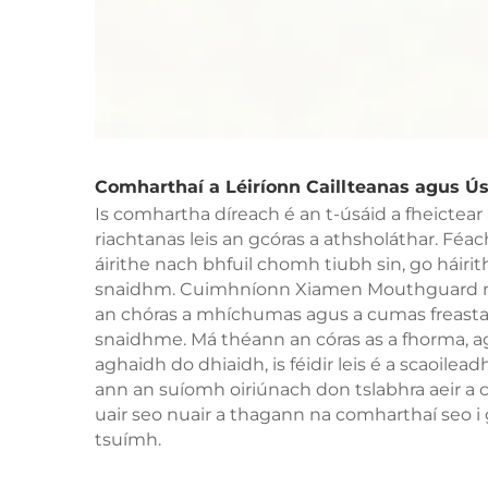
Comharthaí a Léiríonn Caillteanas agus Ús
Is comhartha díreach é an t-úsáid a fheictear
riachtanas leis an gcóras a athsholáthar. Féac
áirithe nach bhfuil chomh tiubh sin, go háiri
snaidhm. Cuimhníonn Xiamen Mouthguard na
an chóras a mhíchumas agus a cumas freastal
snaidhme. Má théann an córas as a fhorma, agu
aghaidh do dhiaidh, is féidir leis é a scaoilea
ann an suíomh oiriúnach don tslabhra aeir a 
uair seo nuair a thagann na comharthaí seo
tsuímh.