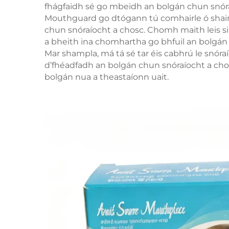
fhágfaidh sé go mbeidh an bolgán chun snór
Mouthguard go dtógann tú comhairle ó shaine
chun snóraíocht a chosc. Chomh maith leis s
a bheith ina chomhartha go bhfuil an bolgán 
Mar shampla, má tá sé tar éis cabhrú le snóraí
d’fhéadfadh an bolgán chun snóraíocht a c
bolgán nua a theastaíonn uait.