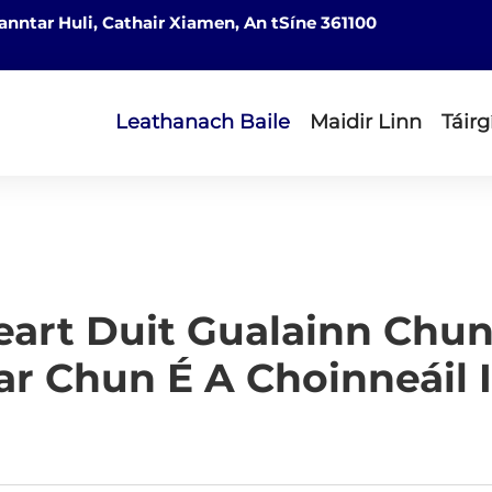
nntar Huli, Cathair Xiamen, An tSíne 361100
Leathanach Baile
Maidir Linn
Táirg
eart Duit Gualainn Chun
ar Chun É A Choinneáil 