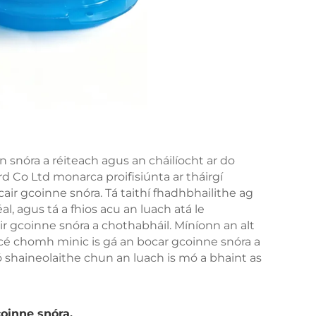
 snóra a réiteach agus an cháilíocht ar do
 Co Ltd monarca proifisiúnta ar tháirgí
cair gcoinne snóra. Tá taithí fhadhbhailithe ag
, agus tá a fhios acu an luach atá le
r gcoinne snóra a chothabháil. Míníonn an alt
 cé chomh minic is gá an bocar gcoinne snóra a
ó shaineolaithe chun an luach is mó a bhaint as
oinne snóra.