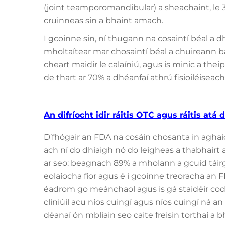
(joint teamporomandibular) a sheachaint, le
cruinneas sin a bhaint amach.
I gcoinne sin, ní thugann na cosaintí béal a d
mholtaítear mar chosaintí béal a chuireann ba
cheart maidir le calaíniú, agus is minic a th
de thart ar 70% a dhéanfaí athrú fisioiléiseach
An difríocht idir ráitis OTC agus ráitis at
D’fhógair an FDA na cosáin chosanta in aghaidh
ach ní do dhiaigh nó do leigheas a thabhairt
ar seo: beagnach 89% a mholann a gcuid táirgí 
eolaíocha fíor agus é i gcoinne treoracha an F
éadrom go meánchaol agus is gá staidéir cod
cliniúil acu níos cuingí agus níos cuingí ná an l
déanaí ón mbliain seo caite freisin torthaí a 