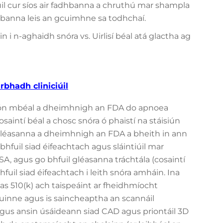
uil cur síos air fadhbanna a chruthú mar shampla
hbanna leis an gcuimhne sa todhchaí.
n i n-aghaidh snóra vs. Uirlisí béal atá glactha ag
rbhadh cliniciúil
al ón mbéal a dheimhnigh an FDA do apnoea
osaintí béal a chosc snóra ó phaistí na stáisiún
 ghléasanna a dheimhnigh an FDA a bheith in ann
o bhfuil siad éifeachtach agus sláintiúil mar
, agus go bhfuil gléasanna tráchtála (cosaintí
fuil siad éifeachtach i leith snóra amháin. Ina
eas 510(k) ach taispeáint ar fheidhmíocht
ruinne agus is saincheaptha an scannáil
 agus ansin úsáideann siad CAD agus priontáil 3D