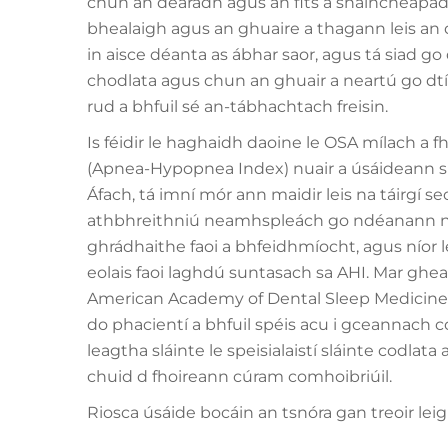
chun an dearadh agus an fits a shaincheapad
bhealaigh agus an ghuaire a thagann leis an 
in aisce déanta as ábhar saor, agus tá siad g
chodlata agus chun an ghuair a neartú go dtí
rud a bhfuil sé an-tábhachtach freisin.
Is féidir le haghaidh daoine le OSA mílach a f
(Apnea-Hypopnea Index) nuair a úsáideann sia
Áfach, tá imní mór ann maidir leis na táirgí 
athbhreithniú neamhspleách go ndéanann níos 
ghrádhaithe faoi a bhfeidhmíocht, agus níor l
eolais faoi laghdú suntasach sa AHI. Mar ghea
American Academy of Dental Sleep Medicine
do phacientí a bhfuil spéis acu i gceannach có
leagtha sláinte le speisialaistí sláinte codlat
chuid d fhoireann cúram comhoibriúil.
Riosca úsáide bocáin an tsnóra gan treoir leig