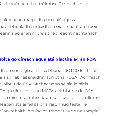
 3-4 leanúnach thar tréimhse 3 mhí chun an
híoltar ar an margadh gan rialú agus a
c ar bhualadh i ndiaidh an oidhreacht an treoir
eipeann siad ar an mbreisitheoireacht riachtanach
.
á díolta go díreach agus atá glactha ag an FDA
 an snóraigh ar fáil sa bharraic (OTC) do shnóráil
 ar aisghabháil snaidhmach othar (OSA). Ach féach
oibriú do OSA. Ní thacaíonn sé sin le ráitis
DA go díreach. Is iad MADs a rithistear do OSA
lata roimh réamhscríobhadh acu. Tá an t-ullmhú
eagan atá ar fáil sa bharraic. Thug tástáil le
bhí an-mhaith le tuiscint. Bhog 92% de na samplaí