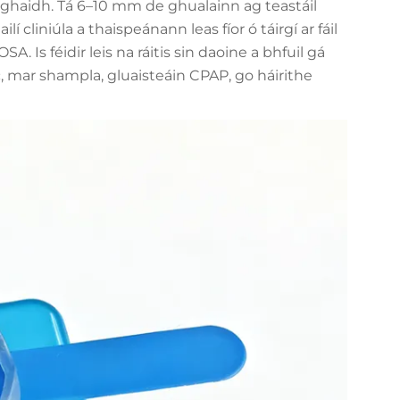
 aghaidh. Tá 6–10 mm de ghualainn ag teastáil
lí cliniúla a thaispeánann leas fíor ó táirgí ar fáil
OSA. Is féidir leis na ráitis sin daoine a bhfuil gá
c, mar shampla, gluaisteáin CPAP, go háirithe