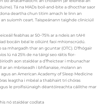
h do anatamaíocht an cholainn (ar leibhéal an
duine). Tá na MADs boil-and-bite a dhocthar saor
o dona deartha chun titim amach le linn an
 an suíomh ceart. Taispeánann taighde cliniciúil
heiceáil feabhas ar 50–75% ar a ndeis an tAHI
d bocáin béal le oiliúint faoi mhionscrúdú.
seo sa mhargadh thar an gcuntar (OTC). D’fhógair
lú ná 25% de na táirgí seo ráitis fíor-
éiríodh aon staidéar a d’fheictear i mbunachar
ll ar an mbriseadh i bhfianaise, molann an
 agus an American Academy of Sleep Medicine
ras leagtha i mbéal a thabhairt trí chóras
a agus le proifisiúnaigh déantóireachta cáilithe mar
his nó staidéar codlata