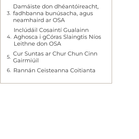
Damáiste don dhéantóireacht,
fadhbanna bunúsacha, agus
neamhaird ar OSA
Inclúdáil Cosaintí Gualainn
Aghosca i gCóras Slaingtis Níos
Leithne don OSA
Cur Suntas ar Chur Chun Cinn
Gairmiúil
Rannán Ceisteanna Coitianta