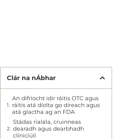
Clár na nÁbhar
An difríocht idir ráitis OTC agus
ráitis atá díolta go díreach agus
atá glactha ag an FDA
Stádas rialála, cruinneas
dearadh agus dearbhadh
cliniciúil