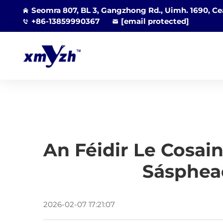
Seomra 807, BL 3, Gangzhong Rd., Uimh. 1690, Cea
+86-13859990367
[email protected]
An Féidir Le Cosai
Sásphea
2026-02-07 17:21:07