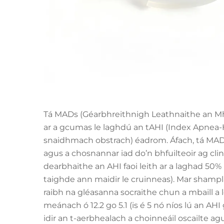
Tá MADs (Géarbhreithnigh Leathnaithe an Mhai
ar a gcumas le laghdú an tAHI (Index Apnea
snaidhmach obstrach) éadrom. Áfach, tá MAD
agus a chosnannar iad do’n bhfuilteoir ag cl
dearbhaithe an AHI faoi leith ar a laghad 50
taighde ann maidir le cruinneas). Mar shampla,
raibh na gléasanna socraithe chun a mbaill 
meánach ó 12.2 go 5.1 (is é 5 nó níos lú an AH
idir an t-aerbhealach a choinneáil oscailte 