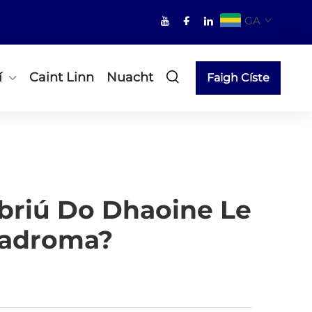
GA
í
Caint Linn
Nuacht
Faigh Císte
ibriú Do Dhaoine Le
Éadroma?