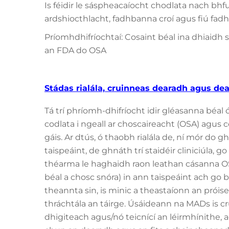
Is féidir le sáspheacaíocht chodlata nach bhf
ardshiocthlacht, fadhbanna croí agus fiú fad
Príomhdhifríochtaí: Cosaint béal ina dhiaidh si
an FDA do OSA
Stádas rialála, cruinneas dearadh agus dea
Tá trí phríomh-dhifríocht idir gléasanna bé
codlata i ngeall ar choscaireacht (OSA) agus c
gáis. Ar dtús, ó thaobh rialála de, ní mór do
taispeáint, de ghnáth trí staidéir cliniciúla, g
théarma le haghaidh raon leathan cásanna OSA
béal a chosc snóra) in ann taispeáint ach go bh
theannta sin, is minic a theastaíonn an próis
thráchtála an táirge. Úsáideann na MADs is c
dhigiteach agus/nó teicnící an léirmhínithe,