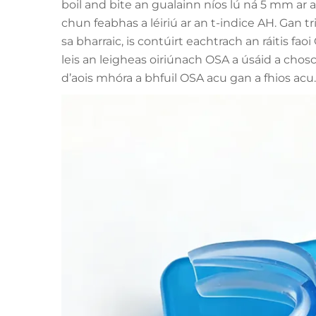
boil and bite an gualainn níos lú ná 5 mm ar
chun feabhas a léiriú ar an t-indice AH. Gan triai
sa bharraic, is contúirt eachtrach an ráitis faoi 
leis an leigheas oiriúnach OSA a úsáid a chos
d’aois mhóra a bhfuil OSA acu gan a fhios acu.