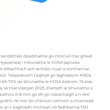
ndibhile) dearbhaithe go cliniciúil mar gheall
-Hypopnea) i mbunaithe le hOSA (apnoea
s éifeachtach ach amháin nuair a ríomhannar
iniúir. Taispeánann taighde go laghdaíonn MADs
% i 60-70% de bhunaithe le hOSA éadrom. Tá bias
 sa triail iolargan 2023, d’iarradh ar bhunaithe a
a leathnú 6-8 mm go dtí go ndeachaigh a n-AHI
I gnáth). Ní mór do chliniúirí cothrom a choimeád
agus an t-éaghrádh mícheart nó fadhbanna TMJ