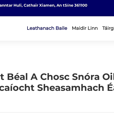
nntar Huli, Cathair Xiamen, An tSíne 361100
Leathanach Baile
Maidir Linn
Táirg
nt Béal A Chosc Snóra O
caíocht Sheasamhach 