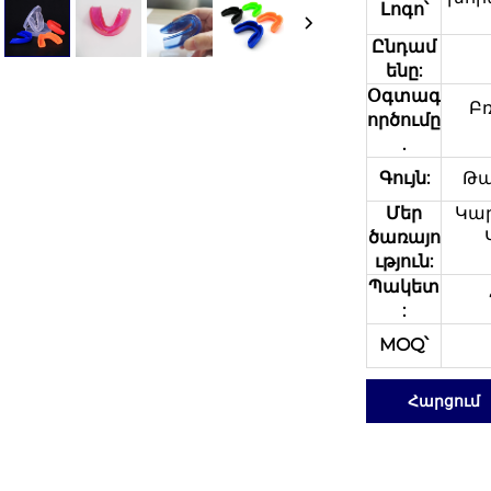
Լոգո՝
Ընդամ
ենը:
Օգտագ
Բ
ործումը
.
Գույն:
Թա
Մեր
Կար
ծառայո
ւթյուն:
Պակետ
:
MOQ՝
Հարցում