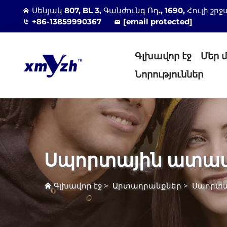
Սենյակ 807, BL 3, Գանժունգ Ռդ., 1690, Հուլի
+86-13859990367
[email protected]
Գլխավոր էջ
Մեր 
Նորություններ
Սպորտային ատա
Գլխավոր էջ
>
Արտադրանքներ
>
Սպորտա