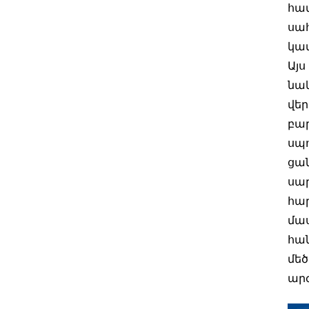
հատ
սահ
կատ
Այս
նա
վեր
բար
սպո
ցա
սար
հար
մա
հա
մեծ
արժ