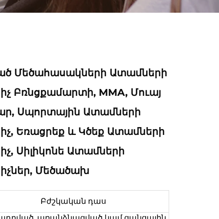
ծ Մեծահասակների Ատամների
չ Բռնցքամարտի, MMA, Մուայ
ար, Սպորտային Ատամների
չ, Եռացրեք ԵՒ Կծեք Ատամների
չ, Սիլիկոնե Ատամների
չներ, Մեծածախ
Բժշկական դաս
ադրված, առանձնացված կամ ցանցային