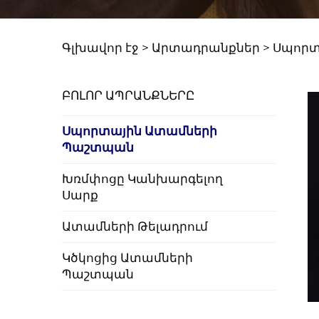
Գլխավոր էջ >
Արտադրանքներ
>
Սպորտ
ԲՈԼՈՐ ԱՊՐԱՆՔՆԵՐԸ
Սպորտային Ատամների
Պաշտպան
Խռմփոցը Կանխարգելող
Սարք
Ատամների Թելադրում
Կծկոցից Ատամների
Պաշտպան