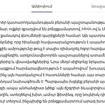
Ամփոփում
Առաջա
րձր կատարողականության բերանի պաշտպանության 
ար, ովքեր զբաղվում են բռնցքամարտով, MMA-ով և Մ
 քանակով գնումների կարիքների համար: Այն պատ
իկոնից, որը հիանալի հավասարակշռություն է ապահո
քին ամրությունը թույլ է տալիս դիմադրել հզոր հարվ
պլինգին, արդյունավետորեն պաշտպանելով ատամներ
երից և վնասվածքներից: Նրա մեղմ սիլիկոնը երկա
ացքում հարմարավետություն է ապահովում՝ խուսափել
, ինչ այն հատկանշում է հասունների համար, այս 
նդամ նախագծումն է: Պարզապես խցկեք բերանի պա
չի, ապա անհանգիստ կծեք՝ այն ճշգրիտ ձևավորվում
ղին, ստեղծելով խիտ, ամուր ֆիտինգ, որը նույնիսկ դ
ւր տեղում, ինչպիսիք են բռնցքամարտում արագ խո