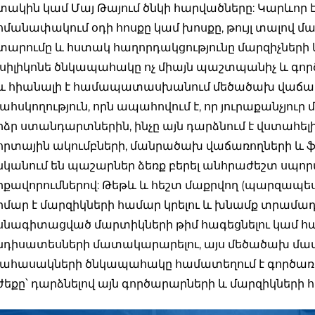
ակին կամ Մայ Թայում ծնկի հարվածները: Կարևոր 
մանափակում օդի հոսքը կամ խոսքը, թույլ տալով
արումը և հստակ հաղորդակցությունը մարզիչների կ
 սիլիկոնե ծնկապահակը ոչ միայն պաշտպանիչ և գործա
և հիանալի է համապատասխանում մեծածախ վաճառք
ահսկողություն, որն ապահովում է, որ յուրաքանչյո
ձր ստանդարտներին, ինչը այն դարձնում է վստահելի
րտային ակումբների, մանրածախ վաճառողների և ֆ
նկանում են պաշարներ ձեռք բերել անհրաժեշտ սպո
քավորումներով: Թեթև և հեշտ մաքրվող (պարզապես 
մար է մարզիկների համար կրելու և խնամք տրամադ
սնագիտացված մարտիկների թիմ հագեցնելու կամ 
նդիսատեսների մատակարարելու, այս մեծածախ մ
ահասակների ծնկապահակը համատեղում է գործառու
եքը՝ դարձնելով այն գործարարների և մարզիկների 