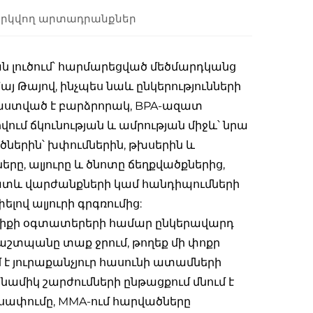
րկվող արտադրանքներ
լուծում՝ հարմարեցված մեծմարդկանց
այ Թայով, ինչպես նաև ընկերությունների
րաստված է բարձրորակ, BPA-ազատ
վում ճկունության և ամրության միջև՝ նրա
ածներին՝ խփումներին, թխսերին և
ը, ալյուրը և ծնոտը ճեղքվածքներից,
րատև վարժանքների կամ հանդիպումների
ով ալյուրի գրգռումից:
տարիքի օգտատերերի համար ընկերավարդ
շտպանը տաք ջրում, թողեք մի փոքր
 է յուրաքանչյուր հասունի ատամների
ինամիկ շարժումների ընթացքում մնում է
ւսափումը, MMA-ում հարվածները