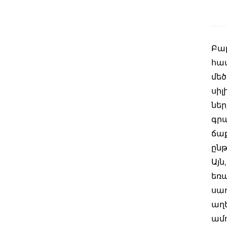
Բա
համ
մեծ
սիլ
ներ
գրա
ճաք
ընթ
Այն
եռա
սառ
աղե
ամո