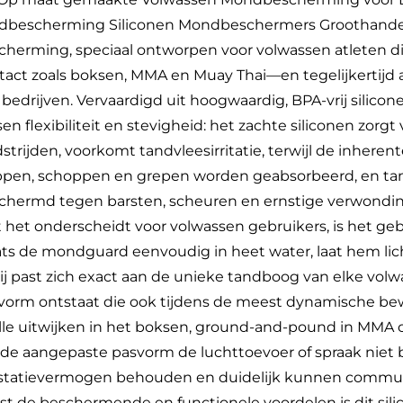
dbescherming Siliconen Mondbeschermers Groothandel 
cherming, speciaal ontworpen voor volwassen atleten die 
tact zoals boksen, MMA en Muay Thai—en tegelijkertij
 bedrijven. Vervaardigd uit hoogwaardig, BPA-vrij silic
en flexibiliteit en stevigheid: het zachte siliconen zorgt
strijden, voorkomt tandvleesirritatie, terwijl de inhere
ppen, schoppen en grepen worden geabsorbeerd, en tand
chermd tegen barsten, scheuren en ernstige verwondi
 het onderscheidt voor volwassen gebruikers, is het geb
ats de mondguard eenvoudig in heet water, laat hem licht
ij past zich exact aan de unieke tandboog van elke volw
vorm ontstaat die ook tijdens de meest dynamische bewegi
lle uitwijken in het boksen, ground-and-pound in MMA of 
 de aangepaste pasvorm de luchttoevoer of spraak niet 
statievermogen behouden en duidelijk kunnen commu
st de beschermende en functionele voordelen is dit sil