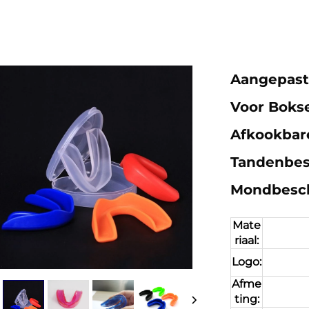
Aangepast
Voor Boks
Afkookbare
Tandenbes
Mondbesch
Mate
riaal:
Logo:
Afme
ting: