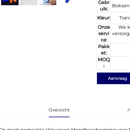
Gebr
Boksen,
uik:
Kleur:
Tran
Onze
We k
servi
verzorg
ce:
Pakk
et:
MOQ
：
Aanvraag
Overzicht
A
Op maat gemaakte Volwassen Mondbescherming voor 