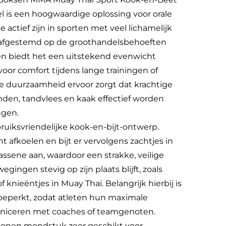
is een hoogwaardige oplossing voor orale
actief zijn in sporten met veel lichamelijk
d afgestemd op de groothandelsbehoeften
onen biedt het een uitstekend evenwicht
 voor comfort tijdens lange trainingen of
nte duurzaamheid ervoor zorgt dat krachtige
en, tandvlees en kaak effectief worden
ngen.
ruiksvriendelijke kook-en-bijt-ontwerp.
 afkoelen en bijt er vervolgens zachtjes in
assene aan, waardoor een strakke, veilige
ngen stevig op zijn plaats blijft, zoals
knieëntjes in Muay Thai. Belangrijk hierbij is
beperkt, zodat atleten hun maximale
niceren met coaches of teamgenoten.
iconen mondstuk zeer geschikt voor