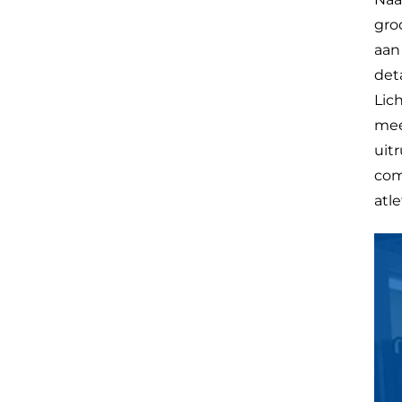
gro
aan
det
Lic
mee
uit
com
atle