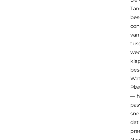
Tan
bes
con
van
tuss
wed
kla
bes
Wat
Pla
— h
pas
sne
dat
pre
Naa