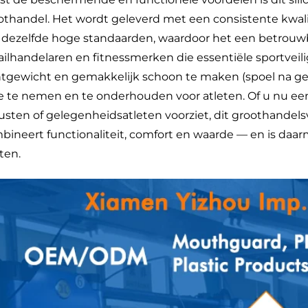
othandel. Het wordt geleverd met een consistente kwali
 dezelfde hoge standaarden, waardoor het een betrouwba
ailhandelaren en fitnessmerken die essentiële sportveil
htgewicht en gemakkelijk schoon te maken (spoel na ge
 te nemen en te onderhouden voor atleten. Of u nu een
rusten of gelegenheidsatleten voorziet, dit groothande
bineert functionaliteit, comfort en waarde — en is daa
ten.