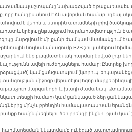
ս ատամնապաշտպանը նախագծված է բացառապես մե
ք, որը հանդիսանում է ձևավորման համար իդեալա
հովում է վերին և ստորին ատամների լրիվ ծածկույ
արատև կրելու ընթացքում հարմարավետություն է պ
զիկը մարզվում է մի քանի ժամ կամ մասնակցում է ա
բրենդային նույնականացումը B2B շուկաներում հիմ
ջարկում ենք բազմատեսակ հարմարեցված լոգոների
կայությունն ավելի ուժեղացնելու համար: Ընտրեք խ
րձրացված) կամ ցանցատպում (կտրուկ, երկարակեց
տանգության միջոցը վերածելով հզոր մարքեթինգային
ւրաքանչյուր մարզանցքի և խաղի ժամանակ: Ատամ
նկատ տեսքի համար) կամ ցանկացած ձեր ցանկացած 
նգներից մինչև բրենդին համապատասխան երանգներ՝ 
անքը համընկնեցնելու ձեր բրենդի ինքնության կամ 
 հարմարեցման նկատմամբ ունեցած պարտավորությո