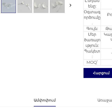
Ընդամ
ենը:
Օգտագ
Բ
ործումը
.
Գույն:
Թա
Մեր
Կար
ծառայո
ւթյուն:
Պակետ
:
MOQ՝
Հարցում
Ամփոփում
Առաջա