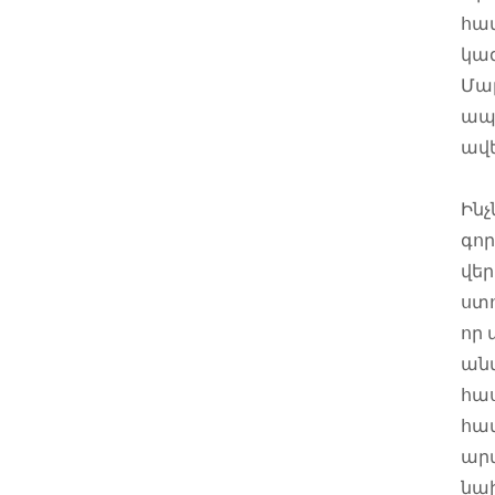
հա
կազ
Մար
ապ
ավե
Ին
գոր
վեր
ստո
որ
անվ
հա
հա
արտ
նախ