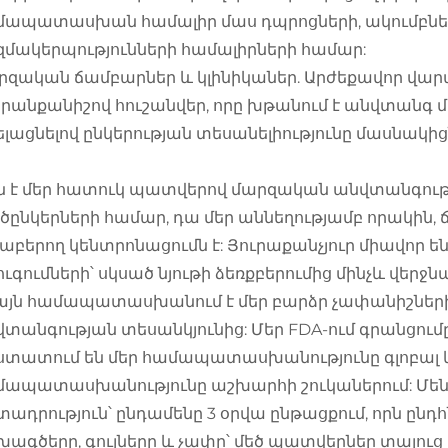
մապատասխան համալիր մաս դպրոցների, ակումբն
մակերպությունների համալիրների համար:
զական ճամբարներ և կլինիկաներ. Արժեքավոր վարպ
րանքանիշով հուշանվեր, որը խթանում է անվտան
լացնելով ընկերության տեսանելիությունը մասնակից
չն է մեր հատուկ պատվերով մարզական անվտանգութ
ծընկերների համար, դա մեր աննեղությամբ որակին,
աբերող կենտրոնացումն է: Յուրաքանչյուր միավոր 
ւգումների՝ սկսած նյութի ձեռքբերումից մինչև վեր
 այն համապատասխանում է մեր բարձր չափանիշներ
տանգության տեսանկյունից: Մեր FDA-ում գրանցումը
ստատում են մեր համապատասխանությունը գլոբալ 
մապատասխանությունը աշխարհի շուկաներում: Մենք
ադրություն՝ ընդամենը 3 օրվա ընթացքում, որն ընդհ
ագծերը, գույները և չափը՝ մեծ պատվերներ տալուց 