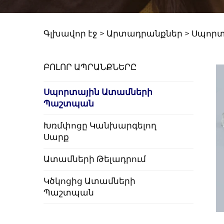
Գլխավոր էջ >
Արտադրանքներ
>
Սպորտ
ԲՈԼՈՐ ԱՊՐԱՆՔՆԵՐԸ
Սպորտային Ատամների
Պաշտպան
Խռմփոցը Կանխարգելող
Սարք
Ատամների Թելադրում
Կծկոցից Ատամների
Պաշտպան