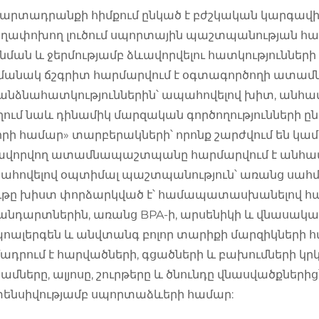
 արտադրանքի հիմքում ընկած է բժշկական կարգավիճ
ղափոխող լուծում սպորտային պաշտպանության համա
նման և ջերմությամբ ձևավորվելու հատկություններ
անակ ճշգրիտ հարմարվում է օգտագործողի ատամնե
անձնահատկություններին՝ ապահովելով խիտ, անհատ
ում նաև դինամիկ մարզական գործողությունների ընթ
որի համար» տարբերակների՝ որոնք շարժվում են կամ
ավորվող ատամնապաշտպանը հարմարվում է անհատ
հովելով օպտիմալ պաշտպանություն՝ առանց սահմա
ութը խիստ փորձարկված է՝ համապատասխանելով հ
նդարտներին, առանց BPA-ի, արսենիկի և վնասակար 
ոալերգեն և անվտանգ բոլոր տարիքի մարզիկների հ
ադրում է հարվածների, գցածների և բախումների կր
մները, ալյոսը, շուրթերը և ծնունդը վնասվածքներից
տենսիվությամբ սպորտաձևերի համար: