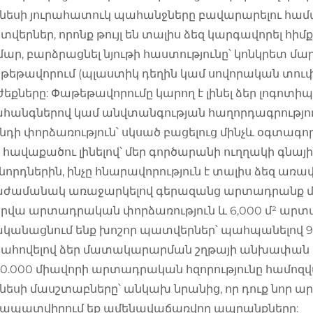
նեսի յուրահատուկ պահանջները բավարարելու համար
վերներ, որոնք թույլ են տալիս ձեզ կարգավորել հի
ար, բարձրացնել նյութի հաստությունը՝ կոնկրետ մ
եթավորում (պլաստիկ դեղին կամ սովորական տուփ)
եքները: Փաթեթավորումը կարող է լինել ձեր լոգոտ
հանգներով կամ անվտանգության հաղորդագրություն
նդի փորձառություն՝ սկսած բացելուց մինչև օգտագ
 հավաքածու լինելով՝ մեր գործարանի ուղղակի գնայ
նորդներին, ինչը հնարավորություն է տալիս ձեզ առա
աժամանակ առաջարկելով գերազանց արտադրանք մրց
րվա արտադրական փորձառություն և 6,000 մ² արտ
կանացնում ենք խոշոր պատվերներ՝ պահպանելով 9
ահովելով ձեր մատակարարման շղթայի անխափան 
00.000 միավորի արտադրական հզորությունը համոզված
նեսի մասշտաբները՝ անկախ նրանից, որ դուք նոր ար
րապատվիրում եք ամենավաճառվող ապրանքները: