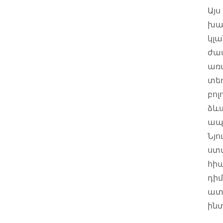
Այս
խա
կլա
ժամ
առ
տեղ
բոլ
ձև
ապա
Նյ
ստա
հիպ
դիմ
ատա
ին