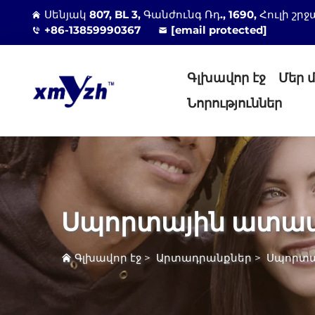
Սենյակ 807, BL 3, Գանժունգ Ռդ., 1690, Հուլի
+86-13859990367
[email protected]
Գլխավոր էջ
Մեր 
Նորություններ
Սպորտային ատա
Գլխավոր էջ
>
Արտադրանքներ
>
Սպորտա