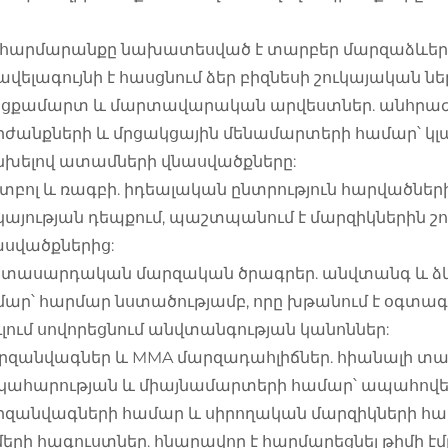
 հարմարանքը նախատեսված է տարբեր մարզաձևերի 
վելագույնի է հասցնում ձեր բիզնեսի շուկայական նե
նցքամարտ և մարտավարական արվեստներ. անհրաժ
ժանքների և մրցակցային մենամարտերի համար՝ կլա
նխելով ատամների վնասվածքները:
տբոլ և ռագբի. իդեալական ընտրություն հարվածն
այության դեպքում, պաշտպանում է մարզիկներին շ
ասվածքներից:
իտասարդական մարզական ծրագրեր. անվտանգ և ձև
մար՝ հարմար նստածությամբ, որը խթանում է օգտա
լում սովորեցնում անվտանգության կանոններ:
րզանվագներ և MMA մարզադահլիճներ. հիանալի տա
կահարության և միայնամարտերի համար՝ ապահովե
րզանվագների համար և սիրողական մարզիկների հա
երի հագուստներ. հնարավոր է հարմարեցնել թիմի էմբլ