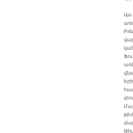
Այս
առա
Բռ
վար
կա
Ֆու
առկ
վն
Եր
հա
փու
Մա
թխ
մա
Թիմ