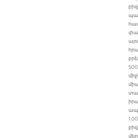
բիզ
պատ
համ
փաթ
արժ
հրա
բրե
500
միջ
մի
տա
իրա
ապ
1.0
բիզ
վե