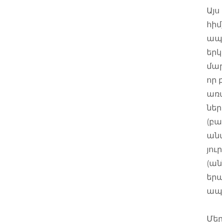
Այ
հիմ
ապա
երկ
մար
որ 
առա
ներ
(բա
անվ
յո
(ան
երա
ապր
Մեր