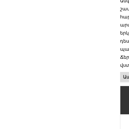
Անվ
շա
հար
արտ
երկ
դեպ
պա
Ճեր
վստ
Ապ