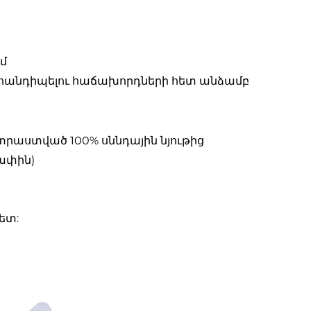
ւմ
ին՝ հանդիպելու հաճախորդների հետ անձամբ
ատրաստված 100% սննդային նյութից
չափին)
ետ: