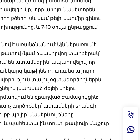
լի համար անվտանգ բանաձև (առանց
ի ավելցուկը), որը արդյունավետորեն
ը բծերը՝ սև կամ թեյի, կարմիր գինու,
ությունից, և 7-10 օրվա ընթացքում
ով է առանձնանում: Այն ներառում է
 թափով (կամ ձևավորվող տարբերակ՝
մ են ատամներին՝ ապահովելով, որ
անկարգ կաթիլների, առանց ալյուրի
վորություն տալով օգտագործողներին
քնելիս (կախված ժելեի կրելու
րմարվում են զբաղված ժամացույցին:
ւցիչ գործիքներ՝ ատամների երանգի
ւրբ պոլիր՝ մակերևույթները
ր, և պահեստային տուփ՝ թափովը մաքուր