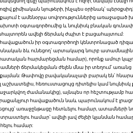
մակեցնող գելը պարունակում է հզոր, սակայն էմա
ոզիվ քիմիական նյութերի, ինչպես օրինակ՝ պերօքսիդ
քայում է ամենօրյա սովորություններից առաջացած խոր
խոտի օգտագործումից և նույնիսկ բնական գունափոխ
հայտորեն ավելի ճերմակ ժպիտ է բացահայտում:
 հավաքածուն իր օգտագործողի կենտրոնացած դիզայն
խնական ձև ունեցող՝ արտակարգ նուրբ ատամնային
ատական հարմարեցման համար), որոնք ամուր կպչու
մների ճերմակեցման ժելեն մնա իր տեղում՝ առանց 
յքայման: Թափովը բավականաչափ բարակ են՝ հնարա
լ աշխատելիս, հեռուստացույց դիտելիս կամ նույնիսկ 
ջարկվող ժամանակից), այնպես որ հեշտությամբ հա
րաքանչյուր հավաքածուն նաև պարունակում է լրացո
եցույց՝ առաջընթացը հետևելու համար, ատամների նո
րաստելու համար՝ ավելի լավ ժելեի կլանման համա
ելու համար: