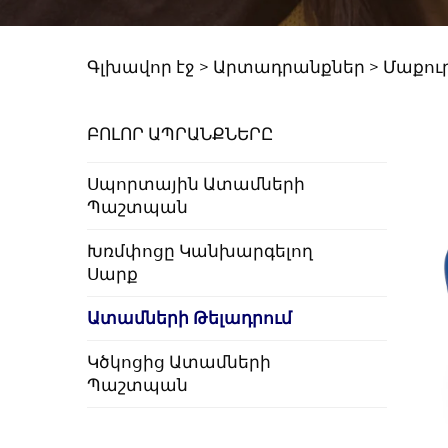
Գլխավոր էջ >
Արտադրանքներ
>
Մաքու
ԲՈԼՈՐ ԱՊՐԱՆՔՆԵՐԸ
Սպորտային Ատամների
Պաշտպան
Խռմփոցը Կանխարգելող
Սարք
Ատամների Թելադրում
Կծկոցից Ատամների
Պաշտպան