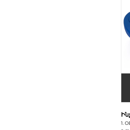
Ին
1. 