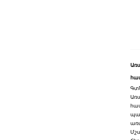
Առ
հա
Գտ
Առ
հա
պայ
առ
Մշ