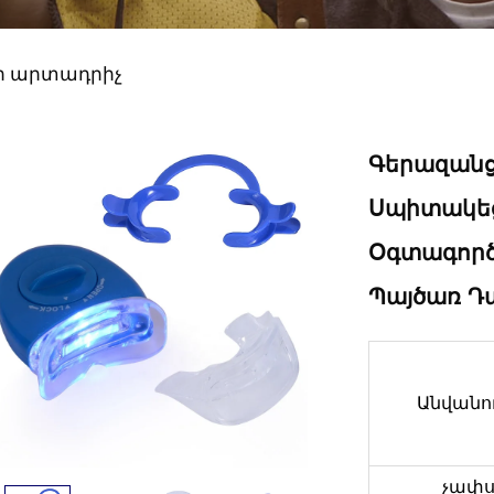
ր արտադրիչ
Գերազան
Սպիտակեց
Օգտագործ
Պայծառ Դ
Անվանո
չափ