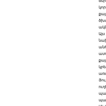
ճեր
կոր
քայ
ծխա
ակն
Այս
նա
անհ
ատա
քա
կրե
առա
Յու
ուղ
պատ
պահ