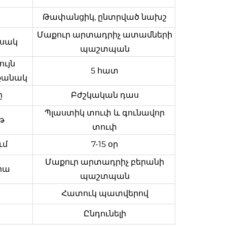
Թափանցիկ, ընտրված նախշ
Մաքուր արտադրիչ
ատամների
սակ
պաշտպան
ւյն
5 հատ
քանակ
ը
Բժշկական դաս
Պլաստիկ տուփ և գունավոր
թ
տուփ
ւմ
7-15 օր
Մաքուր արտադրիչ
բերանի
իա
պաշտպան
Հատուկ պատվերով
Ընդունելի