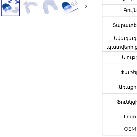
Գույն
Տարատե
Նվազագո
պատվերի 
Նյութ
Փաթե
Առաքո
Ֆունկց
Լոգո
OEM