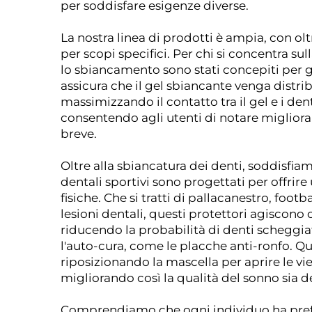
per soddisfare esigenze diverse.
La nostra linea di prodotti è ampia, con ol
per scopi specifici. Per chi si concentra sul
lo sbiancamento sono stati concepiti per g
assicura che il gel sbiancante venga distri
massimizzando il contatto tra il gel e i den
consentendo agli utenti di notare migliora
breve.
Oltre alla sbiancatura dei denti, soddisfia
dentali sportivi sono progettati per offrire
fisiche. Che si tratti di pallacanestro, footb
lesioni dentali, questi protettori agiscono
riducendo la probabilità di denti scheggiati
l'auto-cura, come le placche anti-ronfo.
riposizionando la mascella per aprire le vi
migliorando così la qualità del sonno sia d
Comprendiamo che ogni individuo ha prefer