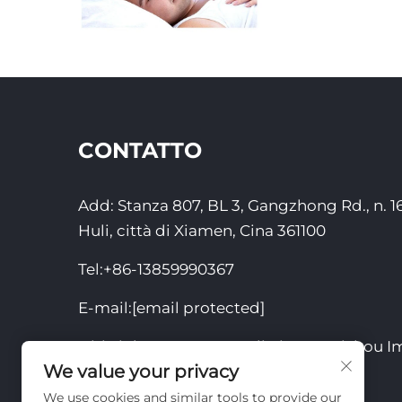
CONTATTO
Add: Stanza 807, BL 3, Gangzhong Rd., n. 16
Huli, città di Xiamen, Cina 361100
Tel:
+86-13859990367
E-mail:
[email protected]
Diritti d'autore © 2025 di Xiamen Yizhou Im
We value your privacy
Ltd.
We use cookies and similar tools to provide our