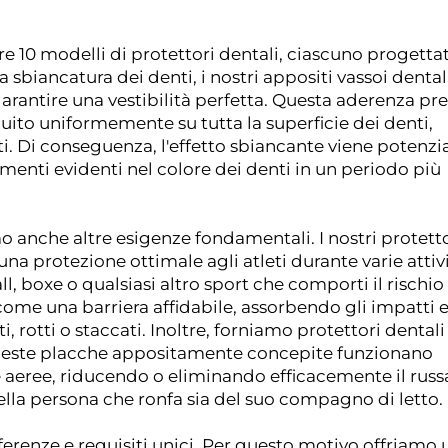
tre 10 modelli di protettori dentali, ciascuno progetta
la sbiancatura dei denti, i nostri appositi vassoi dental
arantire una vestibilità perfetta. Questa aderenza pre
buito uniformemente su tutta la superficie dei denti,
ti. Di conseguenza, l'effetto sbiancante viene potenzi
menti evidenti nel colore dei denti in un periodo più
mo anche altre esigenze fondamentali. I nostri protett
 una protezione ottimale agli atleti durante varie attiv
all, boxe o qualsiasi altro sport che comporti il rischio
 come una barriera affidabile, assorbendo gli impatti 
, rotti o staccati. Inoltre, forniamo protettori dentali
 Queste placche appositamente concepite funzionano
e aeree, riducendo o eliminando efficacemente il russ
ella persona che ronfa sia del suo compagno di letto.
enze e requisiti unici. Per questo motivo offriamo 