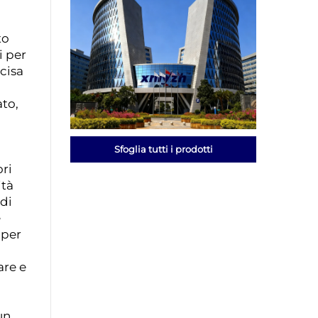
to
i per
cisa
ato,
Sfoglia tutti i prodotti
ori
ità
 di
e
 per
are e
un