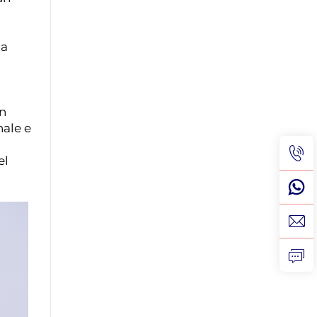
la
on
nale e
el