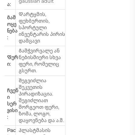
gaussian adult
ა:
Დარტყმის,
Გამ
ფეხბურთის,
ოყე
სპორტული
ნება
ინვენტარის პირის
:
დამცავი
Გამჭვირვალე ან
Ფერ
ნებისმიერი სხვა
ი:
ფერი, რომელიც
გსურთ.
Შეგვიძლია
შეკვეთის
Ჩვენ
პირადიზაცია.
ი
შეგიძლიათ
სერ
მორგეოთ ფერი,
ვისი
ზომა, ლოგო,
:
დაყოვნება და ა.შ.
Pac
Პლასტმასის