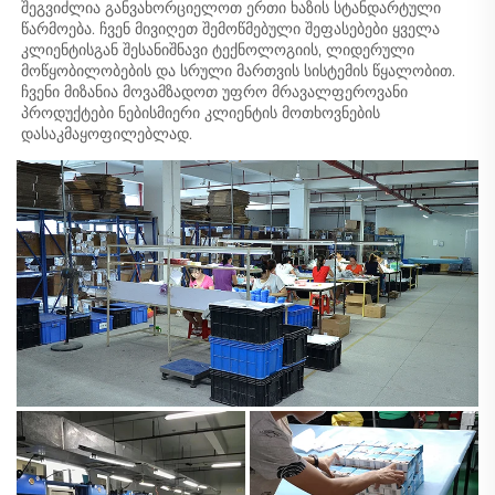
შეგვიძლია განვახორციელოთ ერთი ხაზის სტანდარტული 
წარმოება. ჩვენ მივიღეთ შემოწმებული შეფასებები ყველა 
კლიენტისგან შესანიშნავი ტექნოლოგიის, ლიდერული 
მოწყობილობების და სრული მართვის სისტემის წყალობით. 
ჩვენი მიზანია მოვამზადოთ უფრო მრავალფეროვანი 
პროდუქტები ნებისმიერი კლიენტის მოთხოვნების 
დასაკმაყოფილებლად. 