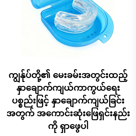
ကျွန်ုပ်တို့၏ မေးခမ်းအတွင်းထည့်
နှာချောက်ကျယ်ကာကွယ်ရေး
ပစ္စည်းဖြင့် နှာချောက်ကျယ်ခြင်း
အတွက် အကောင်းဆုံးဖြေရှင်းနည်း
ကို ရှာဖွေပါ