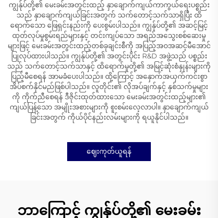
ကျွန်ုပ်တို့၏ မေးခမ်းအတွင်းထည့် နှာချောက်ကျယ်ကာကွယ်ရေးပစ္စည်း
သည် နှာချောက်ကျယ်ခြင်းအတွက် သက်တောင့်သက်သာရှိပြီး ထိ
ရောက်သော ဖြေရှင်းနည်းကို ပေးစွမ်းပါသည်။ ကျွန်ုပ်တို့၏ အဆင့်မြင့်
ထုတ်လုပ်မှုစွမ်းရည်များနှင့် တင်းကျပ်သော အရည်အသွေးစစ်ဆေးမှု
များဖြင့် မေးခမ်းအတွင်းထည့်တစ်ခုချင်းစီကို အပြည့်အဝအဆင့်မီအောင်
ပြုလုပ်ထားပါသည်။ ကျွန်ုပ်တို့၏ အတွင်းပိုင်း R&D အဖွဲ့သည် ပစ္စည်း
သည် သက်တောင့်သက်သာနှင့် ထိရောက်မှုတို့၏ အမြင့်ဆုံးစံနှုန်းများကို
ပြည့်မီစေရန် အာမခံပေးပါသည်။ ထို့ကြောင့် အနှောက်အယှက်ကင်းစွာ
အိပ်စက်နိုင်မည်ဖြစ်ပါသည်။ လူတိုင်း၏ လိုအပ်ချက်နှင့် နှစ်သက်မှုများ
ကို ကိုက်ညီစေရန် ဒီဇိုင်းထုတ်ထားသော မေးခမ်းအတွင်းထည့်များ၏
ကျယ်ပြန့်သော အမျိုးအစားများကို စူးစမ်းလေ့လာပါ။ နှာချောက်ကျယ်
ခြင်းအတွက် ကိုယ်ပိုင်နည်းလမ်းများကို ရယူနိုင်ပါသည်။
ဈေးကုတ်ယူရန်
ဘာကြောင့် ကျွန်ုပ်တို့၏ မေးခမ်း