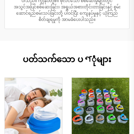
ပါသည်။ ကျွန်ုပ်တို့၏ စုံလင်သော စစ်ဆေးမှုများတွင်
အသွင်အပြင်စစ်ဆေးခြင်း၊ အရွယ်အစားတိုင်းတာခြင်းနှင့် စွမ်း
ဆောင်ရည်စမ်းသပ်ခြင်းတို့ ပါဝင်ပြီး ကျေနပ်မှုနှင့် ယုံကြည်
စိတ်ချရမှုကို အာမခံပေးပါသည်။
ပတ်သက်သော ပণုံများ