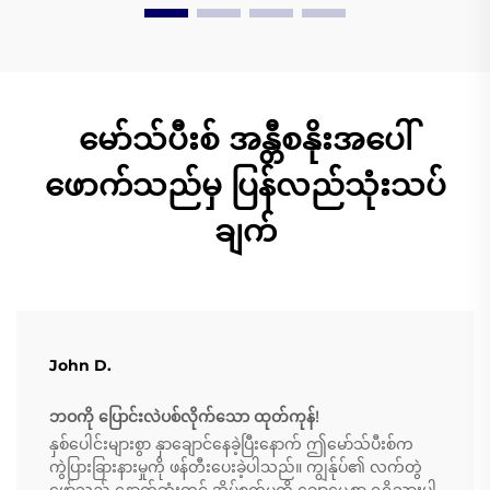
မော်သ်ပီးစ် အန္တီစနိုးအပေါ်
ဖောက်သည်မှ ပြန်လည်သုံးသပ်
ချက်
John D.
ဘဝကို ပြောင်းလဲပစ်လိုက်သော ထုတ်ကုန်!
နှစ်ပေါင်းများစွာ နှာချောင်နေခဲ့ပြီးနောက် ဤမော်သ်ပီးစ်က
ကွဲပြားခြားနားမှုကို ဖန်တီးပေးခဲ့ပါသည်။ ကျွန်ုပ်၏ လက်တွဲ