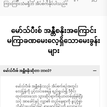
ကြားကြားသံမရှိဘဲ အိပ်စက်နိုင်ပါသည်။
မော်သ်ပီးစ် အန္တီစနိုးအကြောင်း
မကြာခဏမေးလေ့ရှိသောမေးခွန်း
များ
မော်သ်ပီးစ် အန္တီစနိုးဆိုတာ ဘာလဲ?
မော်သ်ပီးစ် အန္တီစနိုးသည် အိပ်စက်စဉ်အတွင်း
လေပြွန်ကို ပွင့်လင်းစေရန် ရည်ရွယ်၍ ဒီဇိုင်း
ထုတ်ထားသော သွားဆိုင်ရာကိရိယာတစ်ခုဖြစ်ပြီး
သင့် အာခေါင်နှင့် လျှာ၏ တည်နေရာကို နူးညံ့စွာ
ညှိနှိုင်းပေးခြင်းဖြင့် နှာချောင်ခြင်းကို လျော့နည်း