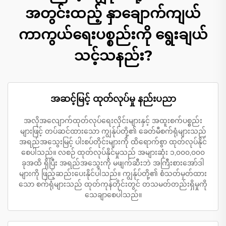
အတွင်းထည့် နှာချောက်ကျယ်
ကာကွယ်ရေးပစ္စည်းကို ရွေးချယ်
သင့်သနည်း?
အဆင့်မြင့် ထုတ်လုပ်မှု နည်းပညာ
အလိုအလျောက်ထုတ်လုပ်ရေးလိုင်းများနှင့် အထူးစက်ပစ္စည်း
များဖြင့် တပ်ဆင်ထားသော ကျွန်ုပ်တို့၏ ခေတ်မီစက်ရုံများသည်
အရည်အသွေးမြင့် ပါးစပ်တိုင်းများကို ထိရောက်စွာ ထုတ်လုပ်နိုင်
စေပါသည်။ လစဉ် ထုတ်လုပ်နိုင်မှုသည် အများဆုံး ၁,၀၀၀,၀၀၀
ခုအထိ ရှိပြီး အရည်အသွေးကို မဖျက်ဆီးဘဲ အကြီးစားအော်ဒါ
များကို ဖြည့်ဆည်းပေးနိုင်ပါသည်။ ကျွန်ုပ်တို့၏ စံသတ်မှတ်ထား
သော စက်ရုံများသည် ထုတ်ကုန်တိုင်းတွင် တသမတ်တည်းရှိမှုကို
သေချာစေပါသည်။