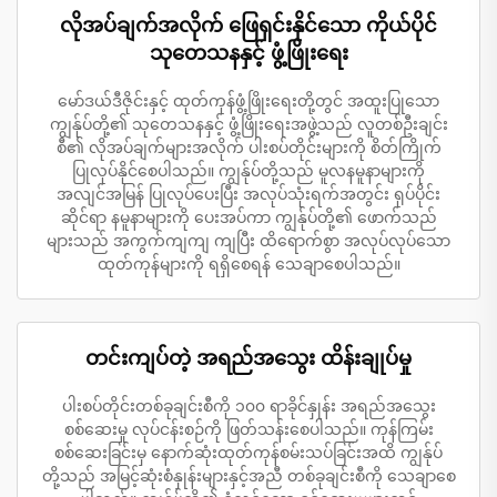
လိုအပ်ချက်အလိုက် ဖြေရှင်းနိုင်သော ကိုယ်ပိုင်
သုတေသနနှင့် ဖွံ့ဖြိုးရေး
မော်ဒယ်ဒီဇိုင်းနှင့် ထုတ်ကုန်ဖွံ့ဖြိုးရေးတို့တွင် အထူးပြုသော
ကျွန်ုပ်တို့၏ သုတေသနနှင့် ဖွံ့ဖြိုးရေးအဖွဲ့သည် လူတစ်ဦးချင်း
စီ၏ လိုအပ်ချက်များအလိုက် ပါးစပ်တိုင်းများကို စိတ်ကြိုက်
ပြုလုပ်နိုင်စေပါသည်။ ကျွန်ုပ်တို့သည် မူလနမူနာများကို
အလျင်အမြန် ပြုလုပ်ပေးပြီး အလုပ်သုံးရက်အတွင်း ရုပ်ပိုင်း
ဆိုင်ရာ နမူနာများကို ပေးအပ်ကာ ကျွန်ုပ်တို့၏ ဖောက်သည်
များသည် အကွက်ကျကျ ကျပြီး ထိရောက်စွာ အလုပ်လုပ်သော
ထုတ်ကုန်များကို ရရှိစေရန် သေချာစေပါသည်။
တင်းကျပ်တဲ့ အရည်အသွေး ထိန်းချုပ်မှု
ပါးစပ်တိုင်းတစ်ခုချင်းစီကို ၁၀၀ ရာခိုင်နှုန်း အရည်အသွေး
စစ်ဆေးမှု လုပ်ငန်းစဉ်ကို ဖြတ်သန်းစေပါသည်။ ကုန်ကြမ်း
စစ်ဆေးခြင်းမှ နောက်ဆုံးထုတ်ကုန်စမ်းသပ်ခြင်းအထိ ကျွန်ုပ်
တို့သည် အမြင့်ဆုံးစံနှုန်းများနှင့်အညီ တစ်ခုချင်းစီကို သေချာစေ