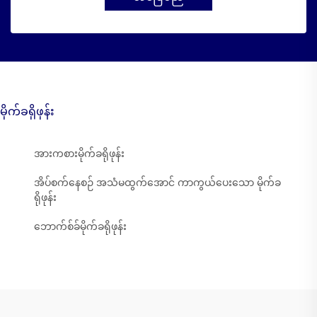
မိုက်ခရိုဖုန်း
အားကစားမိုက်ခရိုဖုန်း
အိပ်စက်နေစဉ် အသံမထွက်အောင် ကာကွယ်ပေးသော မိုက်ခ
ရိုဖုန်း
ဘောက်စ်ခ်မိုက်ခရိုဖုန်း