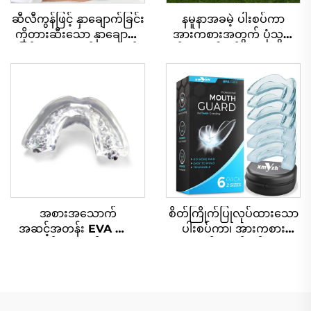
ဆီလီကွန်ဖြင့် နှာချောက်ခြင်း
နမူနာအခမဲ့ ပါးစပ်ကာ
ကိုတားဆီးသော နှာချောက်
အားကစားအတွက် ပုံသွင်း
ခြင်းကိုကာကွယ်ပေးသည့်
နိုင်သော ပါးစပ်ကာ ကလေး
ပါးစပ်ထည့်ပစ္စည်း၊ အိပ်နေ
များအတွက် သွား
စဉ် အသက်ရှူရှုံ့ခြင်းကိုကာ
ကာကွယ်ရေး သွားတန်းကျီး
ကွယ်ပေးသည့်ပစ္စည်း၊
EVA နှစ်ရောင်ပါ MMA
သွားကြိတ်ခြင်းကိုကာကွယ်
ဘော့ဆင်းအတွက်
ပေးသည့်ပလုတ်၊ အိပ်စက်
ခြင်းအတွက်ကူညီပေးသည့်
ပစ္စည်း၊ ကျန်းမာရေး
စောင့်ရှောက်မှု၊ အိပ်နေစဉ်နှာ
ချောက်ခြင်းကိုကာကွယ်ပေး
သည့်ပစ္စည်း
အစားအသောက်
စိတ်ကြိုက်ပြုလုပ်ထားသော
အဆင့်အတန်း EVA သွား
ပါးစပ်ကာ၊ အားကစား
ကာကွယ်ပေးသည့်ကိရိယာ၊
အတွက် ပုံသွင်းနိုင်သော
ဘောက်စင်းကစားရန်
ကလေးများအတွက် ပါးစပ်
မေးစေ့ကာ၊ အားကစား
ထဲထည့်သော သွား
ကစားရန် မေးစေ့ကာကိရိယာ
ကာကွယ်ရေးပစ္စည်း၊ EVA
များ၊ ရေနွေးငွေ့ဖြင့် ပြင်ဆင်
နှစ်ရောင်ပါသော MMA၊ ဝှေ့