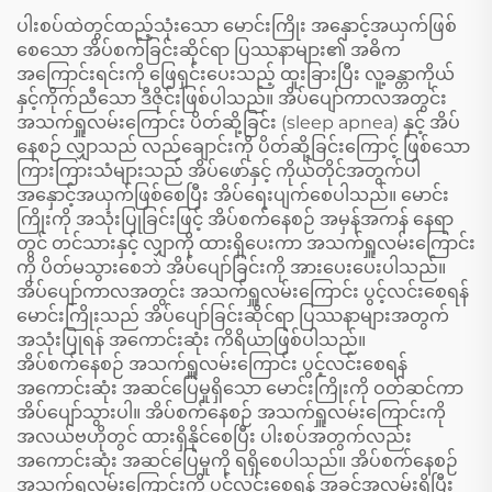
အသုံးပြုနိုင်သော သွားဖြူ
ခလုတ်အတွက်
ပါးစပ်ထဲတွင်ထည့်သုံးသော မောင်းကြိုး အနှောင့်အယှက်ဖြစ်
ဆေးကိရိယာ၊
စေသော အိပ်စက်ခြင်းဆိုင်ရာ ပြဿနာများ၏ အဓိက
သွားတိုက်ဆေးအကာ
အကြောင်းရင်းကို ဖြေရှင်းပေးသည့် ထူးခြားပြီး လူ့ခန္တာကိုယ်
နှင့်ကိုက်ညီသော ဒီဇိုင်းဖြစ်ပါသည်။ အိပ်ပျော်ကာလအတွင်း
အသက်ရှူလမ်းကြောင်း ပိတ်ဆို့ခြင်း (sleep apnea) နှင့် အိပ်
နေစဉ် လျှာသည် လည်ချောင်းကို ပိတ်ဆို့ခြင်းကြောင့် ဖြစ်သော
ကြားကြားသံများသည် အိပ်ဖော်နှင့် ကိုယ်တိုင်အတွက်ပါ
အနှောင့်အယှက်ဖြစ်စေပြီး အိပ်ရေးပျက်စေပါသည်။ မောင်း
ကြိုးကို အသုံးပြုခြင်းဖြင့် အိပ်စက်နေစဉ် အမှန်အကန် နေရာ
တွင် တင်သားနှင့် လျှာကို ထားရှိပေးကာ အသက်ရှူလမ်းကြောင်း
ကို ပိတ်မသွားစေဘဲ အိပ်ပျော်ခြင်းကို အားပေးပေးပါသည်။
အိပ်ပျော်ကာလအတွင်း အသက်ရှူလမ်းကြောင်း ပွင့်လင်းစေရန်
မောင်းကြိုးသည် အိပ်ပျော်ခြင်းဆိုင်ရာ ပြဿနာများအတွက်
အသုံးပြုရန် အကောင်းဆုံး ကိရိယာဖြစ်ပါသည်။
အိပ်စက်နေစဉ် အသက်ရှူလမ်းကြောင်း ပွင့်လင်းစေရန်
အကောင်းဆုံး အဆင်ပြေမှုရှိသော မောင်းကြိုးကို ဝတ်ဆင်ကာ
အိပ်ပျော်သွားပါ။ အိပ်စက်နေစဉ် အသက်ရှူလမ်းကြောင်းကို
အလယ်ဗဟိုတွင် ထားရှိနိုင်စေပြီး ပါးစပ်အတွက်လည်း
အကောင်းဆုံး အဆင်ပြေမှုကို ရရှိစေပါသည်။ အိပ်စက်နေစဉ်
အသက်ရှူလမ်းကြောင်းကို ပွင့်လင်းစေရန် အခွင့်အလမ်းရှိပြီး