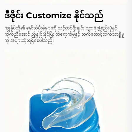
ဒီဇိုင်း Customize နိုင်သည်
ကျွန်ုပ်တို့၏ မော်သ်ပီးစ်များကို သင့်တစ်ဦးချင်း သွားဖုံးဖွဲ့စည်းပုံနှင့်
ကိုက်ညီအောင် ညှိနှိုင်းနိုင်ပြီး ထိရောက်မှုနှင့် သက်တောင့်သက်သာရှိမှု
ကို အများဆုံးရရှိစေပါသည်။