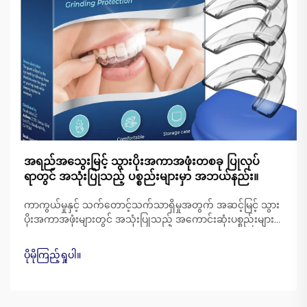
အရည်အသွေးမြင့် သွားပိုးအကာအဖုံးတစခု ပြုလုပ်
ရာတွင် အသုံးပြုသည့် ပစ္စည်းများမှာ အဘယ်နည်း။
ကာကွယ်မှုနှင့် သက်တောင့်သက်သာရှိမှုအတွက် အဆင့်မြင့် သွား
ပိုးအကာအဖုံးများတွင် အသုံးပြုသည့် အကောင်းဆုံးပစ္စည်းများ
ကို ရှာဖွေတွေ့ရှိပါ။ ဆေးဘက်ဆိုင်ရာ အဆင့်အတန်းရှိ ဆီလီကွန်၊
EVA နှင့် အပူပေါင်းပစ္စည်းများက စွမ်းဆောင်ရည်ကို မည်သို့ မြှင့်
ပိုမိုကြည့်ရှုပါ။
တင်ပေးသည်ကို လေ့လာပါ။ ပိုမိုဖတ်ရှုပါ။