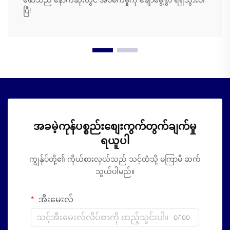
ဖော်သည် နောက်ဆုံးတွင် အိပ်စက်မှုကို ချောမွေ့စွာ ရရှိသွားပါ
ပြီ!
အခမဲ့ကုန်ပစ္စည်းစျေးကွက်တွက်ချက်မှု
ရယူပါ
ကျွန်ုပ်တို့၏ ကိုယ်စားလှယ်သည် သင့်ထံသို့ မကြာမီ ဆက်
သွယ်ပါမည်။
အီးမေးလ်
0/100