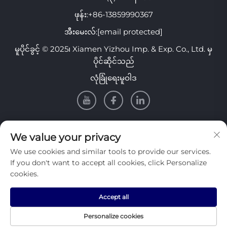
ဖုန်း:
+86-13859990367
အီးမေးလ်:
[email protected]
မူပိုင်ခွင့် © 2025၊ Xiamen Yizhou Imp. & Exp. Co., Ltd. မှ
ပိုင်ဆိုင်သည်
လုံခြုံရေးမူဝါဒ
သတင်းအချက်အလက်
We value your privacy
We use cookies and similar tools to provide our services.
ကျွန်ုပ်တို့၏အပတ်စဉ်သတင်းလွှာကို လက်ခံရရှိရန် စာရင်းသွင်းပါ။
If you don't want to accept all cookies, click Personalize
cookies.
Accept all
တင်ပြမည်
Personalize cookies