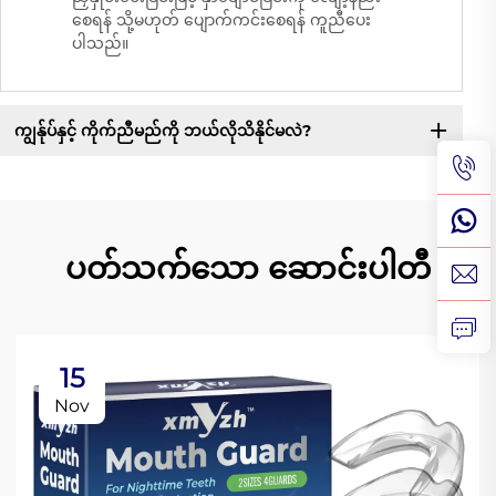
စေရန် သို့မဟုတ် ပျောက်ကင်းစေရန် ကူညီပေး
ပါသည်။
ကျွန်ုပ်နှင့် ကိုက်ညီမည်ကို ဘယ်လိုသိနိုင်မလဲ?
ပတ်သက်သော ဆောင်းပါတီ
15
Nov