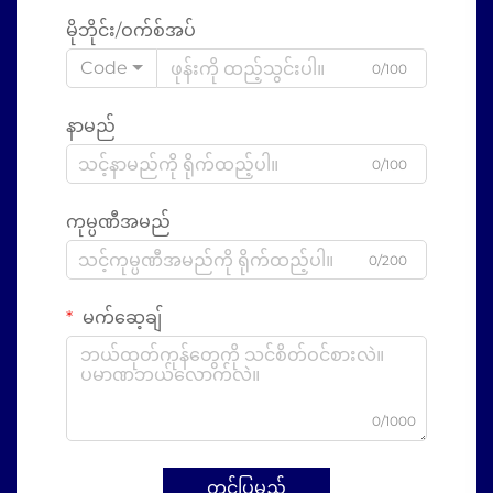
မိုဘိုင်း/ဝက်စ်အပ်
Code
0/100
နာမည်
0/100
ကုမ္ပဏီအမည်
0/200
မက်ဆေ့ချ်
0/1000
တင်ပြမည်