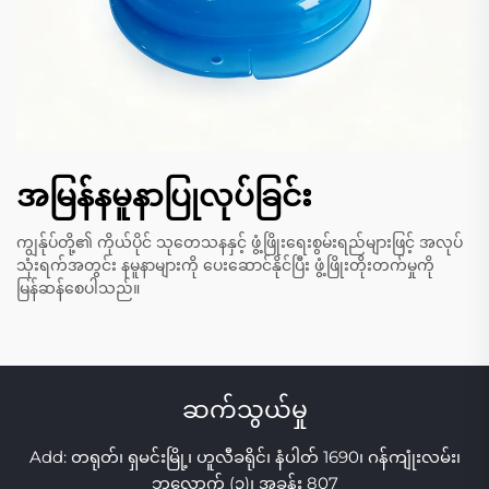
အမြန်နမူနာပြုလုပ်ခြင်း
ကျွန်ုပ်တို့၏ ကိုယ်ပိုင် သုတေသနနှင့် ဖွံ့ဖြိုးရေးစွမ်းရည်များဖြင့် အလုပ်
သုံးရက်အတွင်း နမူနာများကို ပေးဆောင်နိုင်ပြီး ဖွံ့ဖြိုးတိုးတက်မှုကို
မြန်ဆန်စေပါသည်။
ဆက်သွယ်မှု
Add: တရုတ်၊ ရှမင်းမြို့၊ ဟူလီခရိုင်၊ နံပါတ် 1690၊ ဂန်ကျုံးလမ်း၊
ဘလောက် (၃)၊ အခန်း 807