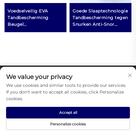
Voedselveilig EVA
Goede Slaaptechnologie
Tandbescherming
Tandbescherming tegen
Beugel
Snurken Anti-Snor
Boxingsmondkap
Apparaat Zorgproduct
Sportbeugel
Mondkapjes
We value your privacy
CONTACT
We use cookies and similar tools to provide our services.
Add: Kamer 807, BL 3, Gangzhong Straat, nummer 1690,
If you don't want to accept all cookies, click Personalize
district Huli, stad Xiamen, China 361100
cookies.
Tel:
+86-13859990367
Accept all
E-mail:
[email protected]
Personalize cookies
Copyright © 2025 door Xiamen Yizhou Imp. & Exp. Co.,