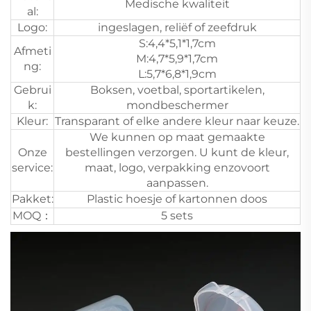
Medische kwaliteit
al:
Logo:
ingeslagen, reliëf of zeefdruk
S:4,4*5,1*1,7cm
Afmeti
M:4,7*5,9*1,7cm
ng:
L:5,7*6,8*1,9cm
Gebrui
Boksen, voetbal, sportartikelen,
k:
mondbeschermer
Kleur:
Transparant of elke andere kleur naar keuze.
We kunnen op maat gemaakte
Onze
bestellingen verzorgen. U kunt de kleur,
service:
maat, logo, verpakking enzovoort
aanpassen.
Pakket:
Plastic hoesje of kartonnen doos
MOQ：
5 sets