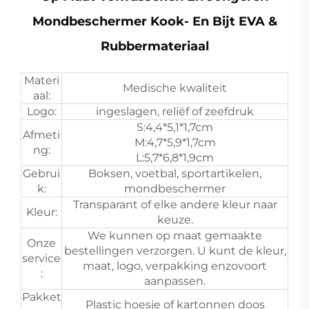
Mondbeschermer Kook- En Bijt EVA &
Rubbermateriaal
Materi
Medische kwaliteit
aal:
Logo:
ingeslagen, reliëf of zeefdruk
S:4,4*5,1*1,7cm
Afmeti
M:4,7*5,9*1,7cm
ng:
L:5,7*6,8*1,9cm
Gebrui
Boksen, voetbal, sportartikelen,
k:
mondbeschermer
Transparant of elke andere kleur naar
Kleur:
keuze.
We kunnen op maat gemaakte
Onze
bestellingen verzorgen. U kunt de kleur,
service
maat, logo, verpakking enzovoort
:
aanpassen.
Pakket
Plastic hoesje of kartonnen doos