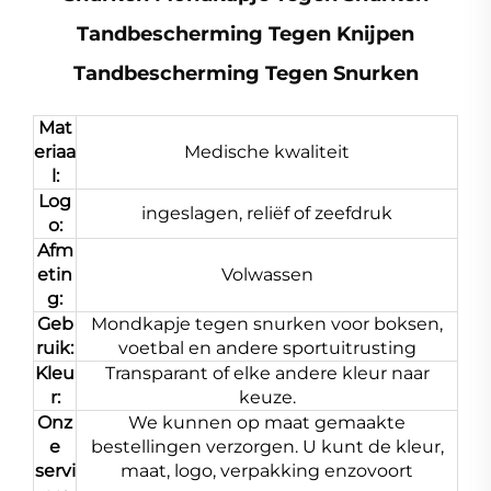
Tandbescherming Tegen Knijpen
Tandbescherming Tegen Snurken
Mat
eriaa
Medische kwaliteit
l:
Log
ingeslagen, reliëf of zeefdruk
o:
Afm
etin
Volwassen
g:
Geb
Mondkapje tegen snurken voor boksen,
ruik:
voetbal en andere sportuitrusting
Kleu
Transparant of elke andere kleur naar
r:
keuze.
Onz
We kunnen op maat gemaakte
e
bestellingen verzorgen. U kunt de kleur,
servi
maat, logo, verpakking enzovoort