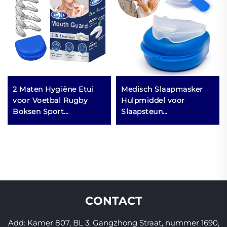
2 Maten Hygiëne Etui
Medisch Slaapmasker
voor Voetbal Rugby
Hulpmiddel voor
Boksen Sport
Slaapsteun
Mondkapje Beschermt
Tandbescherming tegen
Tanden Gemakkelijk te
Snurken Anti-snurken
Gebruiken Op Maat
Siliconen
Gepakte Verpakking
Snurkbeveiliging
Mondkapje
CONTACT
Add: Kamer 807, BL 3, Gangzhong Straat, nummer 1690,