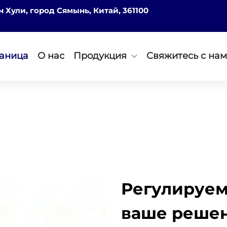
он Хули, город Сямынь, Китай, 361100
раница
О нас
Продукция
Свяжитесь с на
Регулируема
ваше решен