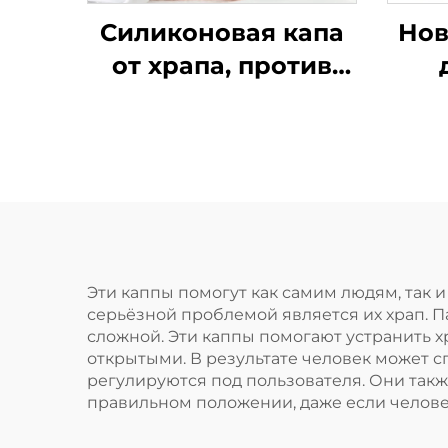
Силиконовая капа
Нов
от храпа, против
храпа, при апноэ,
капа от бруксизма,
у
средство для сна,
п
ортодонтическая
улу
капа, средства
сна
личной гигиены,
EVA
помощь при сне и
Эти каппы помогут как самим людям, так и
серьёзной проблемой является их храп. П
храпе
сложной. Эти каппы помогают устранить 
открытыми. В результате человек может с
регулируются под пользователя. Они так
правильном положении, даже если человек