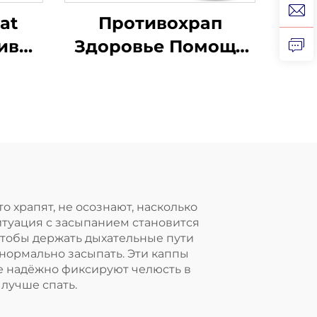
 at
Противохрап
ив
Здоровье Помощь
от
при сне Капа для
от
зубов Защитные
ами
капы для зубов
во от
Средство от храпа
бов
Приспособление
для остановки
дыхания ртом во
о храпят, не осознают, насколько
итуация с засыпанием становится
сне Лента для рта
чтобы держать дыхательные пути
 нормально засыпать. Эти каппы
ые надёжно фиксируют челюсть в
лучше спать.