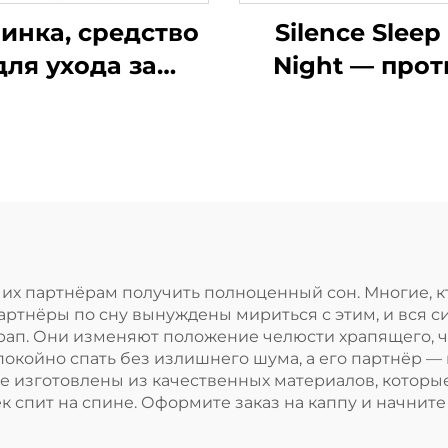
инка, средство
Silence Sleep
для ухода за
Night — прот
здоровьем,
храпа, капа 
стройство для
храпа, капа 
омощи во сне,
скрежета зуб
чшает качество
ночная, средст
, силиконовая и
храпа для зу
-капа от храпа
 их партнёрам получить полноценный сон. Многие, кт
артнёры по сну вынуждены мириться с этим, и вся с
храп. Они изменяют положение челюсти храпящего, 
покойно спать без излишнего шума, а его партнёр —
же изготовлены из качественных материалов, котор
 спит на спине. Оформите заказ на каппу и начните 