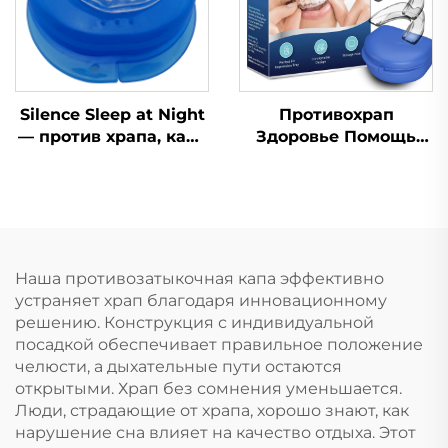
помощь при сне и
храпе
Silence Sleep at Night
Противохрап
— против храпа, капа
Здоровье Помощь
от храпа, капа от
при сне Капа для
скрежета зубами
зубов Защитные
ночная, средство от
капы для зубов
храпа для зубов
Средство от храпа
Приспособление для
остановки дыхания
Наша противозатыкочная капа эффективно
ртом во сне Лента
устраняет храп благодаря инновационному
для рта
решению. Конструкция с индивидуальной
посадкой обеспечивает правильное положение
челюсти, а дыхательные пути остаются
открытыми. Храп без сомнения уменьшается.
Люди, страдающие от храпа, хорошо знают, как
нарушение сна влияет на качество отдыха. Этот