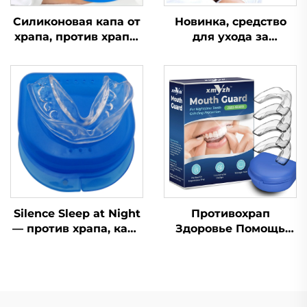
Силиконовая капа от
Новинка, средство
храпа, против храпа,
для ухода за
при апноэ, капа от
здоровьем,
бруксизма, средство
устройство для
для сна,
помощи во сне,
ортодонтическая
улучшает качество
капа, средства
сна, силиконовая и
личной гигиены,
EVA-капа от храпа
помощь при сне и
храпе
Silence Sleep at Night
Противохрап
— против храпа, капа
Здоровье Помощь
от храпа, капа от
при сне Капа для
скрежета зубами
зубов Защитные
ночная, средство от
капы для зубов
храпа для зубов
Средство от храпа
Приспособление для