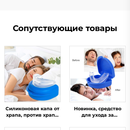
Сопутствующие товары
Силиконовая капа от
Новинка, средство
храпа, против храпа,
для ухода за
при апноэ, капа от
здоровьем,
бруксизма, средство
устройство для