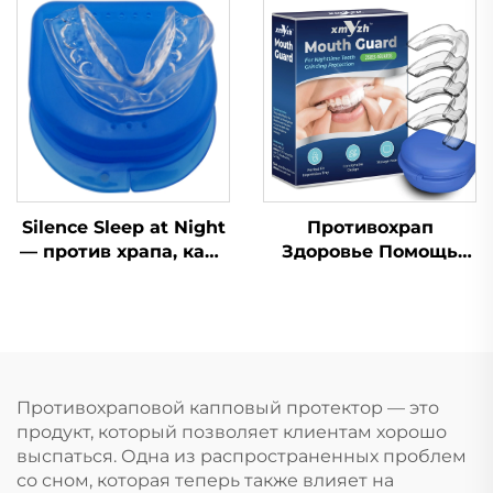
для сна,
помощи во сне,
ортодонтическая
улучшает качество
капа, средства
сна, силиконовая и
личной гигиены,
EVA-капа от храпа
помощь при сне и
храпе
Silence Sleep at Night
Противохрап
— против храпа, капа
Здоровье Помощь
от храпа, капа от
при сне Капа для
скрежета зубами
зубов Защитные
ночная, средство от
капы для зубов
храпа для зубов
Средство от храпа
Приспособление для
остановки дыхания
Противохраповой капповый протектор — это
ртом во сне Лента
продукт, который позволяет клиентам хорошо
для рта
выспаться. Одна из распространенных проблем
со сном, которая теперь также влияет на