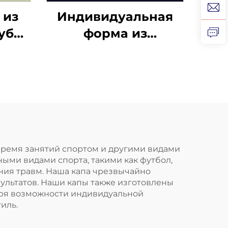
 из
Индивидуальная
убов
форма из
ене,
силиконового геля,
жета
капа для
отбеливания зубов,
я
профессиональный
 для
набор для
ния
отбеливания зубов
с капой от скрежета
время занятий спортом и другими видами
ными видами спорта, такими как футбол,
зубами
ния травм. Наша капа чрезвычайно
зультатов. Наши капы также изготовлены
даря возможности индивидуальной
иль.