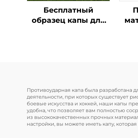
Бесплатный
П
образец капы для
ма
спорта,
для 
формованная капа,
детская насадка,
защита для зубов,
сп
двухцветная ЭВА
капа для брекетов,
сп
для ММА, бокса
Противоударная капа была разработана д
деятельности, при которых существует ри
боевые искусства и хоккей, наши капы п
удобна, что позволяет вам полностью сос
из высококачественных прочных материало
настройки, вы можете иметь капу, которая