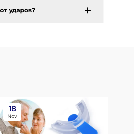
от ударов?
18
2
Nov
No