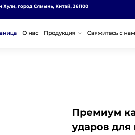
он Хули, город Сямынь, Китай, 361100
раница
О нас
Продукция
Свяжитесь с на
Премиум ка
ударов для