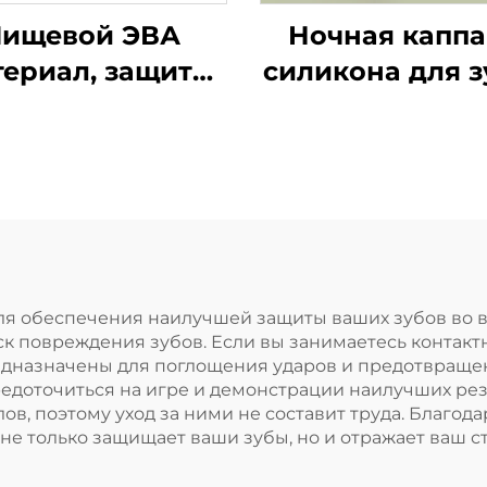
ищевой ЭВА
Ночная каппа
териал, защита
силикона для з
зубов, капа для
по заводской ц
брекетов,
защита от скре
боксерская
зубами и
ортивная капа,
стискивани
защитные
челюстей, капа
ортивные капы
сна, отбелива
для зубов
зубов
ля обеспечения наилучшей защиты ваших зубов во 
ск повреждения зубов. Если вы занимаетесь контакт
редназначены для поглощения ударов и предотвраще
редоточиться на игре и демонстрации наилучших ре
в, поэтому уход за ними не составит труда. Благо
 не только защищает ваши зубы, но и отражает ваш ст