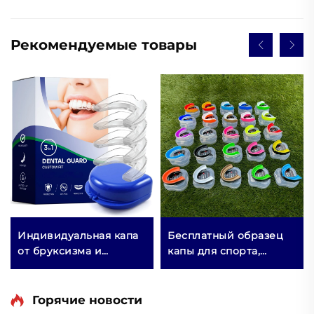
Рекомендуемые товары
Индивидуальная капа
Бесплатный образец
от бруксизма и
капы для спорта,
скрежета зубами, для
формованная капа,
ночного
детская насадка,
использования,
защита для зубов,
Горячие новости
продукт для бокса
двухцветная ЭВА капа