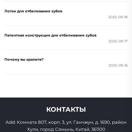
для брекетов, для
Лоток для отбеливания зубов
ММА, бокса
2025-09-18
Патентная конструкция для отбеливания зубов
2025-09-17
Почему вы храпите?
2025-09-16
КОНТАКТЫ
Add: Комната 807, корп. 3, ул. Ганчжун, д. 1690, район
Хули, город Сямынь, Китай, 361100