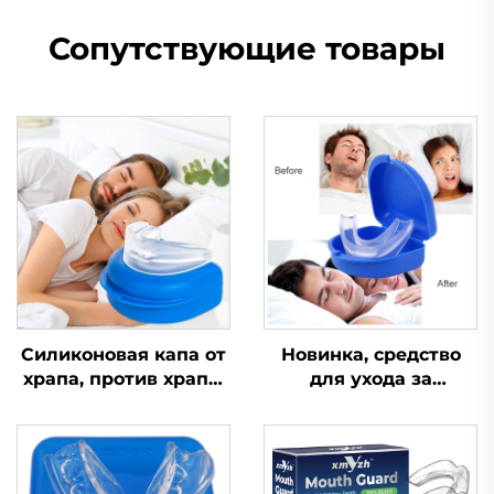
Сопутствующие товары
Силиконовая капа от
Новинка, средство
храпа, против храпа,
для ухода за
при апноэ, капа от
здоровьем,
бруксизма, средство
устройство для
для сна,
помощи во сне,
ортодонтическая
улучшает качество