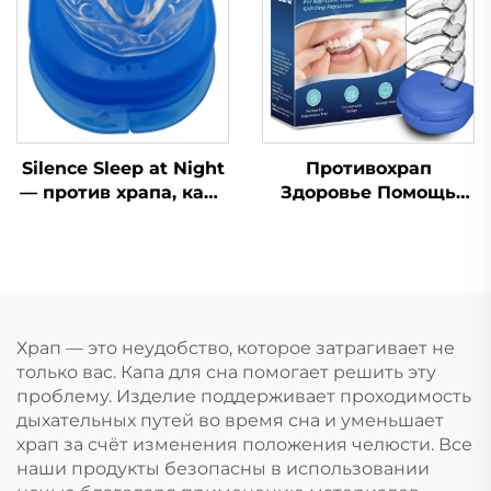
капа, средства
сна, силиконовая и
личной гигиены,
EVA-капа от храпа
помощь при сне и
храпе
Silence Sleep at Night
Противохрап
— против храпа, капа
Здоровье Помощь
от храпа, капа от
при сне Капа для
скрежета зубами
зубов Защитные
ночная, средство от
капы для зубов
храпа для зубов
Средство от храпа
Приспособление для
остановки дыхания
Храп — это неудобство, которое затрагивает не
ртом во сне Лента
только вас. Капа для сна помогает решить эту
для рта
проблему. Изделие поддерживает проходимость
дыхательных путей во время сна и уменьшает
храп за счёт изменения положения челюсти. Все
наши продукты безопасны в использовании