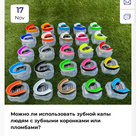
17
Nov
Можно ли использовать зубной капы
людям с зубными коронками или
пломбами?