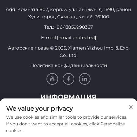
Add: Комната 807, корп. 3, ул. Ганчжун, д. 1690, район
Хули, город Сямынь, Китай, 361100
Тел.:
+86-13859990367
E-mail:
[email protected]
Авторские права © 2025, Xiamen Yizhou Imp. & Exp.
Co., Ltd.
Политика конфиденциальности
ИНФОРМАЦИЯ
We value your privacy
Подпишитесь, чтобы получать нашу еженедельную
We use cookies and similar tools to provide our services.
рассылку
If you don't want to accept all cookies, click Personalize
cookies.