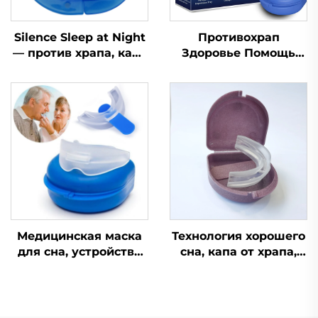
Silence Sleep at Night
Противохрап
— против храпа, капа
Здоровье Помощь
от храпа, капа от
при сне Капа для
скрежета зубами
зубов Защитные
ночная, средство от
капы для зубов
храпа для зубов
Средство от храпа
Приспособление для
остановки дыхания
ртом во сне Лента
для рта
Медицинская маска
Технология хорошего
для сна, устройство
сна, капа от храпа,
для помощи во сне,
устройство против
капа против храпа,
храпа, медицинские
силиконовая капа от
товары
храпа, средство