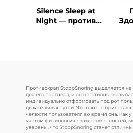
Silence Sleep at
Night — против
Зд
храпа, капа от
пр
храпа, капа от
зу
скрежета зубами
к
ночная, средство от
Сре
храпа для зубов
Пр
д
ды
Противохрап StoppSnoring выделяется на р
для его партнёра, и он негативно сказыва
сне
индивидуально отформовать под рот поль
дыхательных путей. Это плотно прилегаю
челюсти пользователя во время сна. Как у 
учётом физиологических особенностей, м
уверены, что StoppSnoring станет отличны