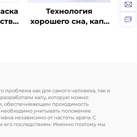
аска
Технология
йство
хорошего сна, капа
сне,
от храпа,
апа,
устройство против
капа
храпа,
ство
медицинские
па
товары
о проблема как для самого человека, так и
ы разработали капу, которую можно
ии, обеспечивающем проходимость
а необходимо учитывать положение
тивна независимо от частоты храпа. С
 и его последствиям. Именно поэтому мы