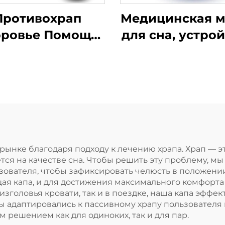
Противохрап
Медицинская м
оровье Помощь
для сна, устро
и сне Капа для
для помощи во 
бов Защитные
капа против хр
апы для зубов
силиконовая 
дство от храпа
от храпа, сред
испособление
против хра
ля остановки
хания ртом во
ынке благодаря подходу к лечению храпа. Храп — эт
ется на качестве сна. Чтобы решить эту проблему, м
 Лента для рта
зователя, чтобы зафиксировать челюсть в положен
щая капа, и для достижения максимального комфорт
изголовья кровати, так и в поездке, наша капа эффек
ы адаптировались к пассивному храпу пользователя
м решением как для одиноких, так и для пар.