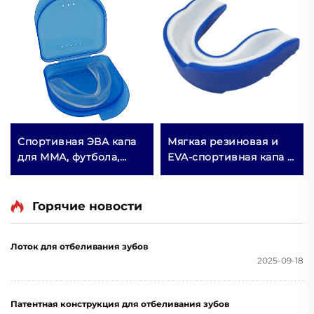
Спортивная ЭВА капа
Мягкая резиновая и
для ММА, футбола,
EVA-спортивная капа с
бокса, силиконовая
индивидуальным
защита для зубов,
логотипом, защитная
зубная капа
экипировка для бокса
Горячие новости
с индивидуальным
логотипом
Лоток для отбеливания зубов
2025-09-18
Патентная конструкция для отбеливания зубов