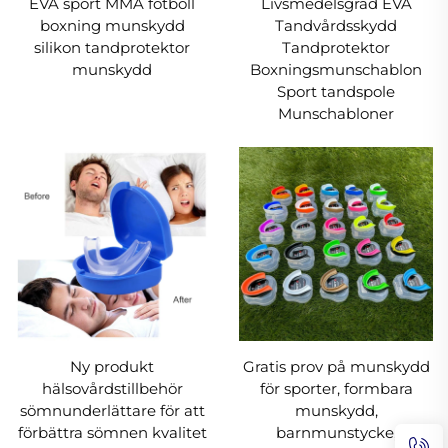
EVA sport MMA fotboll
Livsmedelsgrad EVA
boxning munskydd
Tandvårdsskydd
silikon tandprotektor
Tandprotektor
munskydd
Boxningsmunschablon
Sport tandspole
Munschabloner
Ny produkt
Gratis prov på munskydd
hälsovårdstillbehör
för sporter, formbara
sömnunderlättare för att
munskydd,
förbättra sömnen kvalitet
barnmunstycke,