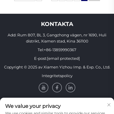
KONTAKTA
Add: Rum 807, BL 3, Gangzhong vägen, nr 1690, Huli
distrikt, Xiamen stad, Kina 361100
Tel:
+86-13859990367
E-post:
[email protected]
Copyright © 2025 av Xiamen Yizhou Imp. & Exp. Co., Ltd.
Integritetspolicy
INFORMATION
We value your privacy
We use cookies and similar tools to provide our services.
Registrera dig för att få vårt veckovisa nyhetsbrev