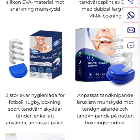
silikon EVA-material mot
tandvårdsplint av EVA
snarkning munskydd
med dubbel färg för
MMA-boxning
2 storlekar hygienlåda för
Anpassat tandknipande
fotboll, rugby, boxning,
bruxism munskydd mot
sport tandvärn skyddar
tandgnisslande och
tänder, enkel att
tandknipande på natten
använda, anpassat paket
boxningsprodukt