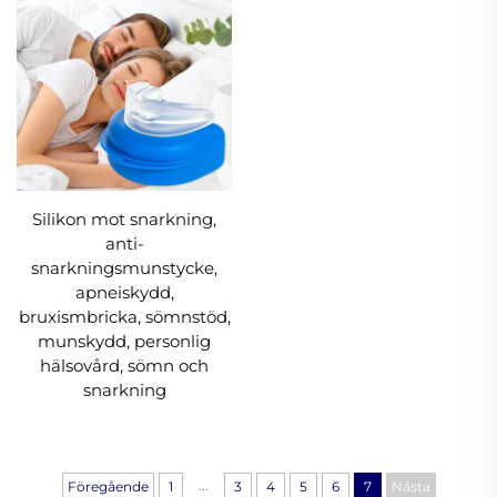
Silikon mot snarkning,
anti-
snarkningsmunstycke,
apneiskydd,
bruxismbricka, sömnstöd,
munskydd, personlig
hälsovård, sömn och
snarkning
...
Föregående
1
3
4
5
6
7
Nästa