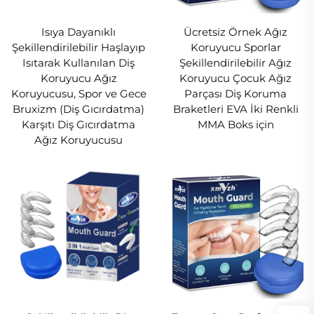
sıkıştırmayı etkili bir şekilde önler.
Isıya Dayanıklı
Ücretsiz Örnek Ağız
Güvenlik
Şekillendirilebilir Haşlayıp
Koruyucu Sporlar
Isıtarak Kullanılan Diş
Şekillendirilebilir Ağız
Ağız koruyucularımız zaman testinden başarıyla
Koruyucu Ağız
Koruyucu Çocuk Ağız
geçen, yumuşak, rahat ve güvenli
Koruyucusu, Spor ve Gece
Parçası Diş Koruma
malzemelerden üretilmiştir. Ayrıca
Bruxizm (Diş Gıcırdatma)
Braketleri EVA İki Renkli
Karşıtı Diş Gıcırdatma
MMA Boks için
koruyucunuzu mükemmel durumda tutmanız
Ağız Koruyucusu
için bir retainer kutusu da ekliyoruz.
Rahatlık
Bu ultra rahat koruyucu çok yönlüdür: diş
koruyucu, diş beyazlatma tepsisi ve spor ağız
koruyucusu olarak kullanılabilir. Çeşitli amaçlara
kolayca uyum sağlar.
Güncellenmiş Diş Gıcırdatma İçin Gece