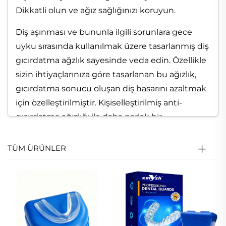
Dikkatli olun ve ağız sağlığınızı koruyun.
Diş aşınması ve bununla ilgili sorunlara gece
uyku sırasında kullanılmak üzere tasarlanmış diş
gıcırdatma ağzlık sayesinde veda edin. Özellikle
sizin ihtiyaçlarınıza göre tasarlanan bu ağızlık,
gıcırdatma sonucu oluşan diş hasarını azaltmak
için özelleştirilmiştir. Kişiselleştirilmiş anti-
gıcırdatma ağızlığı ile daha parlak bir
gülümseme ve daha sağlıklı bir ağız sağlığına
hazırlanın.
TÜM ÜRÜNLER
Diş gıcırdatma için özel ağız koruyucularımız söz
konusu olduğunda, rahat bir kullanım deneyimi
sunmaya öncelik veriyoruz. Yüksek kaliteli tıbbi
sınıf EVA malzemeden üretilen koruyucularımız,
tam koruma sağlarken maksimum konfor