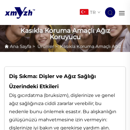
TR
Kasıkla Koruma Amaçlı Ağız
Koruyucu
Ana Sayfa
>
Ürünler
>
Kasıkla Koruma Amaçlı Ağız Koruyucu
Diş Sıkma: Dişler ve Ağız Sağlığı
Üzerindeki Etkileri
Diş gıcırdatma (bruksizm), dişlerinize ve genel
ağız sağlığınıza ciddi zararlar verebilir; bu
nedenle bunu önlemek esastır. Bu alışkanlığın
gülüşünüzü mahvetmesine izin vermeyin:
dişlerinize iyi bakın ve gerekirse yardım alın.