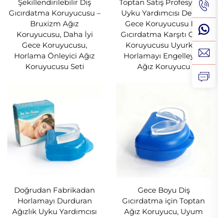
Koruyucuları
Şekillendirilebilir Diş
Toptan Satış Profesyonel
Gıcırdatma Koruyucusu –
Uyku Yardımcısı Dental
BPA'sız, Şekillendirilebilir Diş Gıcırdatma
Bruxizm Ağız
Gece Koruyucusu Diş
Koruyucuları
Koruyucusu, Daha İyi
Gıcırdatma Karşıtı Gece
Gece Koruyucusu,
Koruyucusu Uyurken
Çok renkli seçenekler
Horlama Önleyici Ağız
Horlamayı Engelleyen
Koruyucusu Seti
Ağız Koruyucu
Taze ve gençlik dolu bir tasarımıyla bu
koruyucular hafif diş gıcırdatma, gündüz
kullanımı ve spor koruması için idealdir.
Çoklu Beden Seçeneği
Üç adet daha kalın (6 mm) ağız
koruyucusundan oluşan set: Şiddetli diş
gıcırdatma, bruxizm ya da TMJ
(temporomandibular eklem) sorunlarına karşı
gelişmiş koruma sağlamak üzere tasarlanmıştır.
Doğrudan Fabrikadan
Gece Boyu Diş
Horlamayı Durduran
Gıcırdatma için Toptan
Üç adet daha ince (3 mm) ağız koruyucusundan
Ağızlık Uyku Yardımcısı
Ağız Koruyucu, Uyum