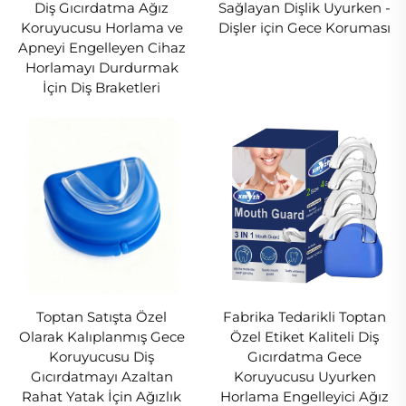
Diş Gıcırdatma Ağız
Sağlayan Dişlik Uyurken -
oluşan set: Tüm gün boyunca rahat kullanım
Koruyucusu Horlama ve
Dişler için Gece Koruması
için üretilmiştir.
Apneyi Engelleyen Cihaz
Horlamayı Durdurmak
Çok Kullanımlı İşlevsellik
İçin Diş Braketleri
Bu 3’ü 1 arada diş gece koruyucusu (diş
gıcırdatmaya karşı ağız koruyucusu) çift görev
üstlenir: aynı zamanda gülüşünüzü aydınlatmak
için diş beyazlatma tepsisi ve spor sırasında
darbelere karşı dişlerinizi korumak için de
kullanabilirsiniz.
Toptan Satışta Özel
Fabrika Tedarikli Toptan
Olarak Kalıplanmış Gece
Özel Etiket Kaliteli Diş
Koruyucusu Diş
Gıcırdatma Gece
Gıcırdatmayı Azaltan
Koruyucusu Uyurken
Rahat Yatak İçin Ağızlık
Horlama Engelleyici Ağız