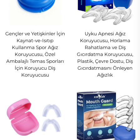
sunar. Benzersiz ağız yapınıza göre yapılan bu
ürünler, yumuşak ve sıkı bir oturma hissi verir ve
sizin herhangi bir rahatsızlık duymadan günlük
aktivitelerinize odaklanabilmenizi sağlar. Ağız
Gençler ve Yetişkinler İçin
Uyku Apnesi Ağız
Kaynat-ve-Isıtıp
Koruyucusu, Horlama
koruma ihtiyaçlarınız için güvenilir ve rahat bir
Kullanma Spor Ağız
Rahatlama ve Diş
çözüm arıyorsanız bizimle olun.
Koruyucusu, Özel
Gıcırdatma Koruyucusu,
Ambalajlı Temas Sporları
Plastik, Çevre Dostu, Diş
Sizin için daha iyi koruma oluşturmaya karalıyız.
İçin Koruyucu Diş
Gıcırdatmasını Önleyen
Sizin için diş gıcırdatmaya karşı daha iyi gece
Koruyucusu
Ağızlık
koruyucuları oluşturmakla yükümlüyüz.
Bu klasik seçenek, sadece sizin için
yapıldı...
Harika Tasarım
Uzman bir ekip tarafından özel olarak geliştirilen
bu diş koruyucusu, diş gıcırdatmayı ve