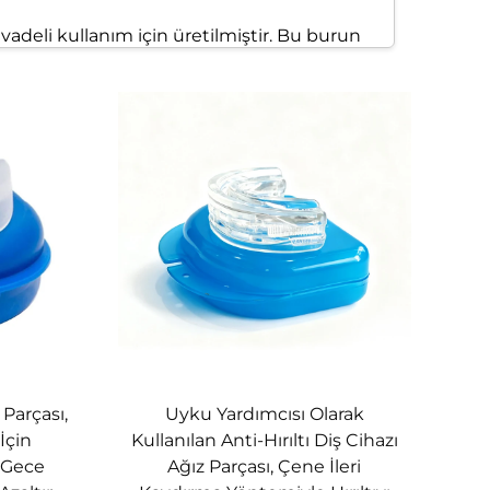
vadeli kullanım için üretilmiştir. Bu burun
e sevdiklerinizi horlamadan durdurmaya ve
a çözümü ayrıca kullanışlı bir saklama
 Parçası,
Uyku Yardımcısı Olarak
İçin
Kullanılan Anti-Hırıltı Diş Cihazı
ş Gece
Ağız Parçası, Çene İleri