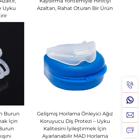
Azaltır,
Kaydırma Yöntemiyle Hırıltıyı
e Uyku
Azaltan, Rahat Oturan Bir Ürün
rir
 en güvenli ve en rahat uyku deneyimini
on Burun
Gelişmiş Horlama Önleyici Ağız
tmak İçin
Koruyucu Diş Protezi – Uyku
 Burun
Kalitesini İyileştirmek İçin
nizin kısa kesmesine yardımcı olur ve
ışını
Ayarlanabilir MAD Horlama