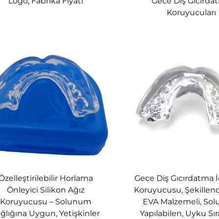
Logo, Fabrika Fiyatı
Gece Diş Gıcırda
Koruyucuları
 olan çene kayışı, tüm kullanıcılar için rahat bir oturma s
kilde oturan burun ventilasyonlarını da içerir.
erir—gelişmeleri görmek için bir hafta beklemenize ge
ır.
Özelleştirilebilir Horlama
Gece Diş Gıcırdatma İ
Önleyici Silikon Ağız
Koruyucusu, Şekillendi
Koruyucusu – Solunum
EVA Malzemeli, So
ğlığına Uygun, Yetişkinler
Yapılabilen, Uyku Sı