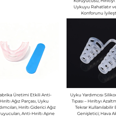
Koruyucusu; Hırıltıyı 
aklıkların) Uzun Vadeli Faydaları
Uykuyu Rahatlatır v
Konforunu İyileşti
ı...
n modern bir tasarıma sahip olan anti-kısa cihazlarımız,
aliteli tıbbi malzemelerden üretilmiştir.
abrika Üretimi Etkili Anti-
Uyku Yardımcısı Silik
Hırıltı Ağız Parçası, Uyku
Tıpası – Hırıltıyı Azal
ımcıları, Hırıltı Giderici Ağız
Tekrar Kullanılabilir
ından geliştirilen bu anti-kısa seti, sizin ve sevdikleri
uyucuları, Anti-Hırıltı Apne
Genişletici; Hava Ak