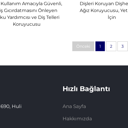
n Kullanım Amacıyla Güvenli,
Dişleri Koruyan Dişhe
iş Gıcırdatmasını Önleyen
Ağız Koruyucusu, Yeti
ku Yardımcısı ve Diş Telleri
İçin
Koruyucusu
Önceki
1
2
3
Hızlı Bağlantı
690, Huli
Ana Sayfa
Hakkımızda