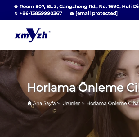
Room 807, BL 3, Gangzhong Rd., No. 1690, Huli Di
+86-13859990367
[email protected]
Horlama Önleme Ci
Ana Sayfa
>
Ürünler
>
Horlama Önleme Ciha