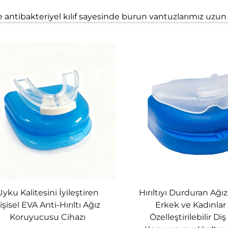
 antibakteriyel kılıf sayesinde burun vantuzlarımız uzun 
lemesi basittir.
n ve boğaz uzmanları tarafından geliştirilmiştir. Sizi v
ilmenize yardımcı olur.
nde 8 çift anti-horlama burun vantuzu bulunur. Bu horlam
dımcı olmak için kararlıyız.
Uyku Kalitesini İyileştiren
Hırıltıyı Durduran Ağız
i-Kısa Kulaklık) üretmeye adamışız.
işisel EVA Anti-Hırıltı Ağız
Erkek ve Kadınlar 
Koruyucusu Cihazı
Özelleştirilebilir Di