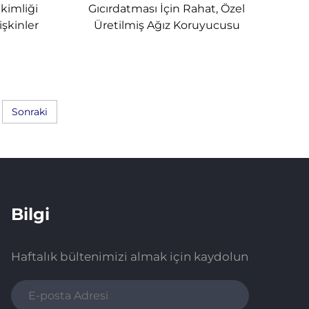
kimliği
Gıcırdatması İçin Rahat, Özel
şkinler
Üretilmiş Ağız Koruyucusu
Sonraki
Bilgi
Haftalık bültenimizi almak için kaydolun