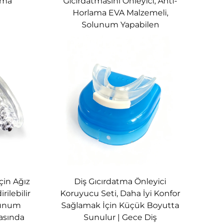
tma
Gıcırdatmasını Önleyici, Anti-
Horlama EVA Malzemeli,
ağlar ve evrensel beden çözümü sunar. Set
Solunum Yapabilen
rek yoktur. Bunun nedeni? Horlamayı
çin Ağız
Diş Gıcırdatma Önleyici
rilebilir
Koruyucu Seti, Daha İyi Konfor
lunum
Sağlamak İçin Küçük Boyutta
rasında
Sunulur | Gece Diş