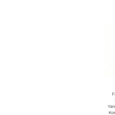
Anti-Snoring Guards'ın (Anti-Kısa Kul
Uyku Kalitesini Artırır
Kısa sesinin şiddetini azaltır
Eşinizin uyku kalitesini artırır
Bu klasik ürün sadece sizin için yapıld
Tasarım ve Kalite
Burun anatomisinizi doğal olarak taklit ede
sunar. Güvenilirlik ve güvenlik için yüksek k
F
KOLAY NEFES ALMA
Yard
Önde gelen kulak burun boğaz uzmanları taraf
Kor