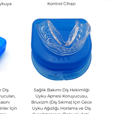
Uykuya
Kontrol Cihazı
n sistemlerimiz uzun ömürlü kullanım için
n Diş
Sağlık Bakımı Diş Hekimliği
ilmiştir. Üst düzey dikiş teknolojisi ile
ucuları,
Uyku Apnesi Koruyucusu,
asını
Bruxizm (Diş Sıkma) İçin Gece
nler İçin
Uyku Ağızlığı, Horlama ve Diş