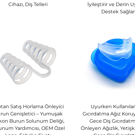
Cihazı, Diş Telleri
İyileştirir ve Derin 
ı sağlar.
Destek Sağlar
LABİLİRLİK
ibakteriyel bir kılıfla birlikte verilen burun ventilasyo
kta rahattır, kullanımı kolaydır ve temizlemesi pratiktir.
ayışı ile Horlama Önleme Seti
tan bir uyku yardımcısı cihazı.
tan Satış Horlama Önleyici
Uyurken Kullanıla
çenenin esnekliğini koruyan özel neopren malzemeden üret
run Genişletici – Yumuşak
Gıcırdatma Ağız Koruy
 ömürlü kullanım sunar.
ikon Burun Solunum Deliği,
Gece Diş Gıcırdatm
unum Yardımcısı, OEM Özel
Önleyen Ağızlık, Yetişki