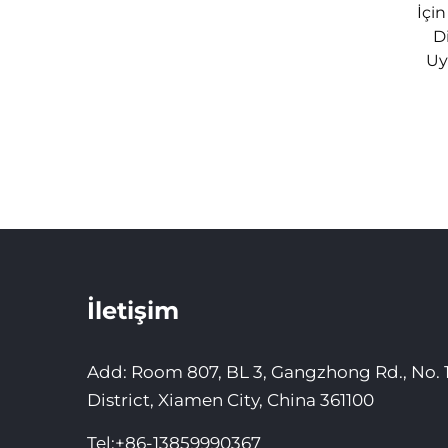
İçi
D
Uy
İletişim
Add: Room 807, BL 3, Gangzhong Rd., No. 1
District, Xiamen City, China 361100
Tel:
+86-13859990367