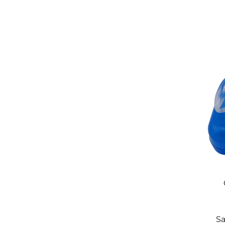
Ayarlanabilir Velcro kayışlar ile donatılmış
ayrıca burun deliklerinin içine mükemmel şe
Hemen Sonuç Verir
Bu horlama önleme cihazı anında etki göst
doğrudan fiziksel olarak ele alarak çalışmasıd
Sa