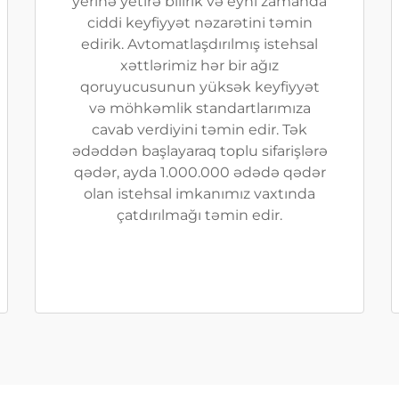
yerinə yetirə bilirik və eyni zamanda
ciddi keyfiyyət nəzarətini təmin
edirik. Avtomatlaşdırılmış istehsal
xəttlərimiz hər bir ağız
qoruyucusunun yüksək keyfiyyət
və möhkəmlik standartlarımıza
cavab verdiyini təmin edir. Tək
ədəddən başlayaraq toplu sifarişlərə
qədər, ayda 1.000.000 ədədə qədər
olan istehsal imkanımız vaxtında
çatdırılmağı təmin edir.