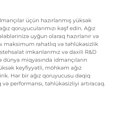
dmançılar üçün hazırlanmış yüksək
 ağız qoruyucularımızı kəşf edin. Ağız
ələblərinizə uyğun olaraq hazırlanır və
ı maksimum rahatlıq və təhlükəsizlik
istehsalat imkanlarımız və daxili R&D
 dünya miqyasında idmançıların
yüksək keyfiyyətli, möhkəm ağız
rik. Hər bir ağız qoruyucusu dəqiq
aq və performansı, təhlükəsizliyi artıracaq.