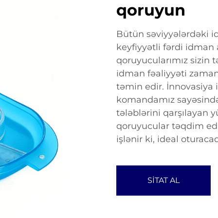
qoruyun
Bütün səviyyələrdəki i
keyfiyyətli fərdi idman
qoruyucularımız sizin t
idman fəaliyyəti zaman
təmin edir. İnnovasiya 
komandamız sayəsində
tələblərini qarşılayan 
qoruyucular təqdim edi
işlənir ki, ideal oturac
SİTAT AL