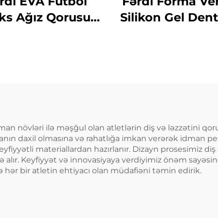
rdi EVA Futbol
Fərdi Forma Ver
ks Ağız Qorusu
Silikon Gel Dent
Basketbol Diş
Tabaqası, Peşə
usu İdman MMA
Diş Ağartma Də
ğız Qorusları
Dişlərin
lərin Ödənməsi
Qıcıqlanmasına 
üçün
Ağız Qorusu i
dman növləri ilə məşğul olan atletlərin diş və ləzzətini q
nın daxil olmasına və rahatlığa imkan verərək idman perfo
iyyətli materiallardan hazırlanır. Dizayn prosesimiz 
ə alır. Keyfiyyət və innovasiyaya verdiyimiz önəm sayəsi
hər bir atletin ehtiyacı olan müdafiəni təmin edirik.