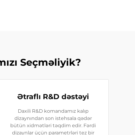
mızı Seçməliyik?
Ətraflı R&D dəstəyi
Daxili R&D komandamız kalıp
dizaynından son istehsala qədər
bütün xidmətləri təqdim edir. Fərdi
dizaynlar üçün parametrləri tez bir