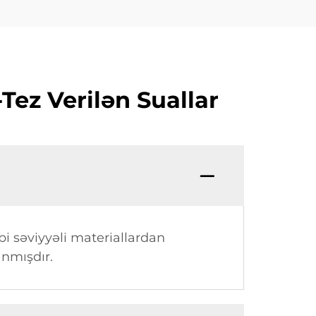
ez Verilən Suallar
i səviyyəli materiallardan
anmışdır.