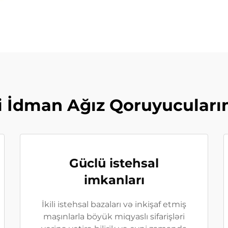
i İdman Ağız Qoruyucuları
Güclü istehsal
imkanları
İkili istehsal bazaları və inkişaf etmiş
maşınlarla böyük miqyaslı sifarişləri