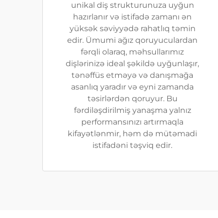
unikal diş strukturunuza uyğun
hazırlanır və istifadə zamanı ən
yüksək səviyyədə rahatlıq təmin
edir. Ümumi ağız qoruyuculardan
fərqli olaraq, məhsullarımız
dişlərinizə ideal şəkildə uyğunlaşır,
tənəffüs etməyə və danışmağa
asanlıq yaradır və eyni zamanda
təsirlərdən qoruyur. Bu
fərdiləşdirilmiş yanaşma yalnız
performansınızı artırmaqla
kifayətlənmir, həm də mütəmadi
istifadəni təşviq edir.