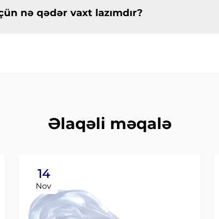
çün nə qədər vaxt lazımdır?
Əlaqəli məqalə
14
Nov