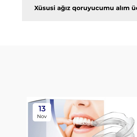
Xüsusi ağız qoruyucumu alım ü
13
Nov