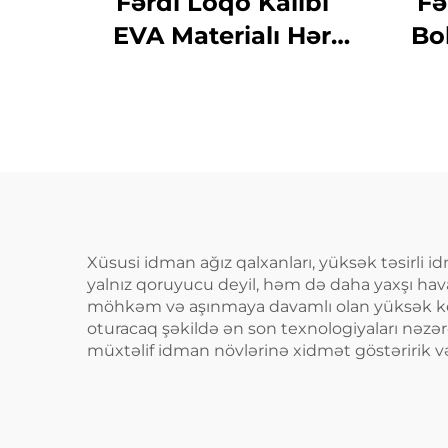
Fərdi Loqo Kalıbı
Fə
EVA Materialı Hər
Bo
Tərəfli Qaynad-Isıd
və Isıd-Dişlər üçün
Qor
Qoruyucu Ağız
A
Qoruyucusu Futbol,
Diş
İdman Ağız
Qoruyucusu
Xüsusi idman ağız qalxanları, yüksək təsirli i
yalnız qoruyucu deyil, həm də daha yaxşı hava
möhkəm və aşınmaya davamlı olan yüksək keyf
oturacaq şəkildə ən son texnologiyaları nəzər
müxtəlif idman növlərinə xidmət göstəririk və 