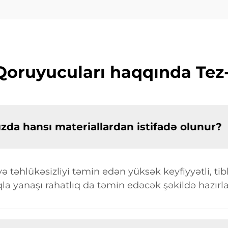
Qoruyucuları haqqında Tez-T
zda hansı materiallardan istifadə olunur?
təhlükəsizliyi təmin edən yüksək keyfiyyətli, tibb
qla yanaşı rahatlıq da təmin edəcək şəkildə hazırl