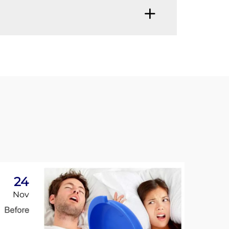
24
2
Nov
No