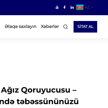
AZ
Əlaqə saxlayın
Xəbərlər
SİTAT AL
 Ağız Qoruyucusu –
ində təbəssününüzü