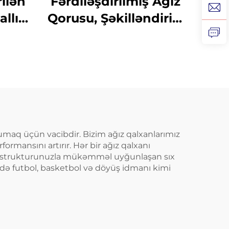
ilən
Fərdiləşdirilmiş Ağız
allıq
Qorusu, Şəkilləndirilə
kar
Bilən Uşaqlar Üçün
sti,
Ağız Tıxacı, Dişləri
Qorumaq Üçün EVA
Qarşı
İkili Rəngli MMA və
lə
Boks Üçün
orumaq üçün vacibdir. Bizim ağız qalxanlarımız
rmansını artırır. Hər bir ağız qalxanı
diş strukturunuzla mükəmməl uyğunlaşan sıx
ndə futbol, basketbol və döyüş idmanı kimi