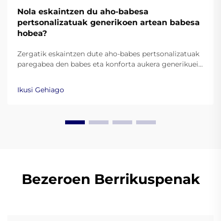
Nola eskaintzen du aho-babesa
pertsonalizatuak generikoen artean babesa
hobea?
Zergatik eskaintzen dute aho-babes pertsonalizatuak
paregabea den babes eta konforta aukera generikuei
alderantziz. Deskubritu zientzia pertsonalizatutako
hortz-hauskoraren segurtasunaren atzean. Ikasi
Ikusi Gehiago
gehiago orain.
Bezeroen Berrikuspenak