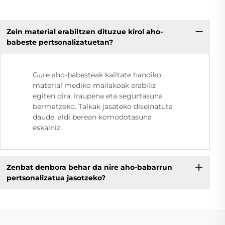
Zein material erabiltzen dituzue kirol aho-
babeste pertsonalizatuetan?
Gure aho-babesteak kalitate handiko
material mediko mailakoak erabiliz
egiten dira, iraupena eta segurtasuna
bermatzeko. Talkak jasateko diseinatuta
daude, aldi berean komodotasuna
eskainiz.
Zenbat denbora behar da nire aho-babarrun
pertsonalizatua jasotzeko?