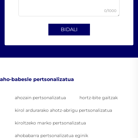
0/1000
BIDALI
aho-babesle pertsonalizatua
ahozain pertsonalizatua
hortz-bite gaitzak
kirol ardurarako ahotz-abrigu pertsonalizatua
kiroltzeko marko pertsonalizatua
ahobabarra pertsonalizatua eginik