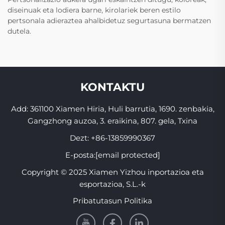
diseinuak eta lodiera barne, kirolariek beren estilo
pertsonala adieraztea ahalbidetuz segurtasuna bermatzen
dutela.
KONTAKTU
Add: 361100 Xiamen Hiria, Huli barrutia, 1690. zenbakia,
Gangzhong auzoa, 3. eraikina, 807. gela, Txina
Dezt:
+86-13859990367
E-posta:
[email protected]
Copyright © 2025 Xiamen Yizhou inportazioa eta
esportazioa, S.L.-k
Pribatutasun Politika