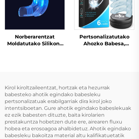
amerikarra Kirol
mihizko babeslea
Norberarentzat
Pertsonalizatutako
Moldatutako Silikona
Ahozko Babesa,
Gelazko Hortz-
Kiroltzako
hautsontzia,
Moldagarria,
Profesionalek
Haurtzako Ahozko
erabiltzen duten
Pieza, Hortzak
Hortzak Zuritzeko
Babesteko Ortodonzia,
Kitoa, Izurtitzeko
EVA Bikoiztutako
Kirol kiroltzaileentzat, hortzak eta hezurrak
Ahozko Babesarekin
Koloreekin, MMA
babesteko ahotik egindako babesleku
boxeoa eta Boxeoa
pertsonalizatuak erabilgarriak dira kirol joko
intentsiboetan. Gure ahotik egindako babeslekuak
ez ezik babesten dituzte, baita kirolarien
prestakuntza hobetzen dute ere, airearen fluxu
hobea eta erosoagoa ahalbidetuz. Ahotik egindako
babesleku bakoitza material altu kalifikatuetatik