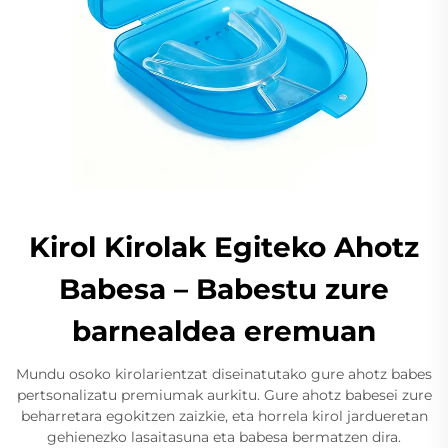
Kirol Kirolak Egiteko Ahotz
Babesa – Babestu zure
barnealdea eremuan
Mundu osoko kirolarientzat diseinatutako gure ahotz babes
pertsonalizatu premiumak aurkitu. Gure ahotz babesei zure
beharretara egokitzen zaizkie, eta horrela kirol jardueretan
gehienezko lasaitasuna eta babesa bermatzen dira.