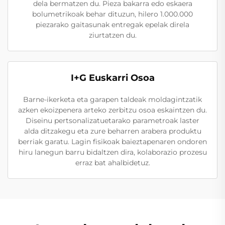
dela bermatzen du. Pieza bakarra edo eskaera
bolumetrikoak behar dituzun, hilero 1.000.000
piezarako gaitasunak entregak epelak direla
ziurtatzen du.
I+G Euskarri Osoa
Barne-ikerketa eta garapen taldeak moldagintzatik
azken ekoizpenera arteko zerbitzu osoa eskaintzen du.
Diseinu pertsonalizatuetarako parametroak laster
alda ditzakegu eta zure beharren arabera produktu
berriak garatu. Lagin fisikoak baieztapenaren ondoren
hiru lanegun barru bidaltzen dira, kolaborazio prozesu
erraz bat ahalbidetuz.