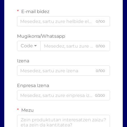
E-mail bidez
0/100
Mugikorra/Whatsapp
Code
0/100
Izena
0/100
Enpresa Izena
0/200
Mezu