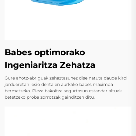
Babes optimorako
Ingeniaritza Zehatza
Gure ahotz-abriguak zehaztasunez diseinatuta daude kirol
jardueretan lesio dentalen aurkako babes maximoa
bermatzeko. Pieza bakoitza segurtasun estandar altuak
betetzeko proba zorrotzak gainditzen ditu.