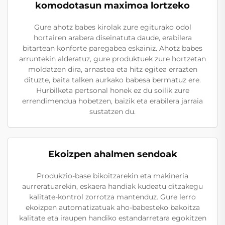
komodotasun maximoa lortzeko
Gure ahotz babes kirolak zure egiturako odol
hortairen arabera diseinatuta daude, erabilera
bitartean konforte paregabea eskainiz. Ahotz babes
arruntekin alderatuz, gure produktuek zure hortzetan
moldatzen dira, arnastea eta hitz egitea errazten
dituzte, baita talken aurkako babesa bermatuz ere.
Hurbilketa pertsonal honek ez du soilik zure
errendimendua hobetzen, baizik eta erabilera jarraia
sustatzen du.
Ekoizpen ahalmen sendoak
Produkzio-base bikoitzarekin eta makineria
aurreratuarekin, eskaera handiak kudeatu ditzakegu
kalitate-kontrol zorrotza mantenduz. Gure lerro
ekoizpen automatizatuak aho-babesteko bakoitza
kalitate eta iraupen handiko estandarretara egokitzen