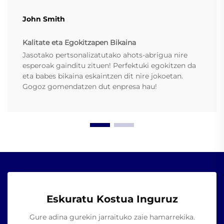
John Smith
Kalitate eta Egokitzapen Bikaina
Jasotako pertsonalizatutako ahots-abrigua nire
esperoak gainditu zituen! Perfektuki egokitzen da
eta babes bikaina eskaintzen dit nire jokoetan.
Gogoz gomendatzen dut enpresa hau!
Eskuratu Kostua Inguruz
Gure adina gurekin jarraituko zaie hamarrekika.