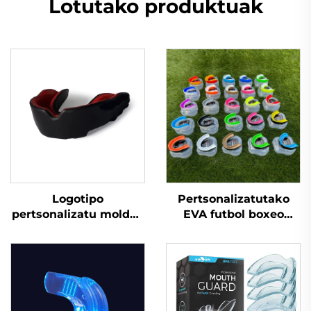
Lotutako produktuak
Logotipo
Pertsonalizatutako
pertsonalizatu moldea
EVA futbol boxeo
EVA materiala
odolkadura saskibaloi
Barietatea Berotu eta
hortz babestailu kaxa
Hamar Rugby mihizko
kirolak MMA
babesleak Gaitza
odolkadurak hortzak
barreiatzeko, hodi
zirrindularekin
odola Futbol