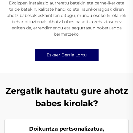
Ekoizpen instalazio aurreratu batekin eta barne-ikerketa
talde batekin, kalitate handiko eta iraunkorragoak diren
ahotz babesak eskaintzen ditugu, mundu osoko kirolariek
behar dituztenak. Ahotz babes bakoitza zehaztasunez
egiten da, errendimendu eta segurtasun hobetuagoa
bermatzeko.
Eskaer Berria Lortu
Zergatik hautatu gure ahotz
babes kirolak?
Doikuntza pertsonalizatua,