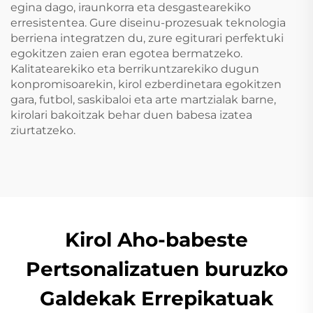
egina dago, iraunkorra eta desgastearekiko
erresistentea. Gure diseinu-prozesuak teknologia
berriena integratzen du, zure egiturari perfektuki
egokitzen zaien eran egotea bermatzeko.
Kalitatearekiko eta berrikuntzarekiko dugun
konpromisoarekin, kirol ezberdinetara egokitzen
gara, futbol, saskibaloi eta arte martzialak barne,
kirolari bakoitzak behar duen babesa izatea
ziurtatzeko.
Kirol Aho-babeste
Pertsonalizatuen buruzko
Galdekak Errepikatuak