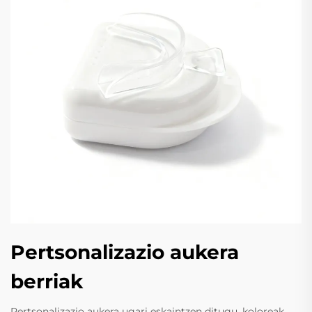
Pertsonalizazio aukera
berriak
Pertsonalizazio aukera ugari eskaintzen ditugu, koloreak,