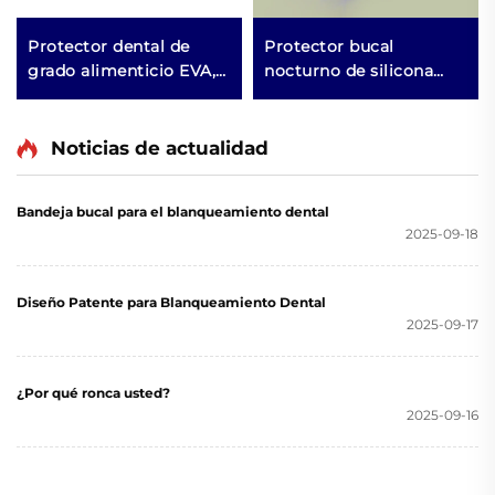
Protector dental de
Protector bucal
grado alimenticio EVA,
nocturno de silicona
protector de dientes,
dental a precio de
protector bucal
fábrica para rechinar y
deportivo para aparatos
apretar los dientes,
Noticias de actualidad
de ortodoncia,
ayuda para dormir,
protectores bucales
bandeja bucal para
Bandeja bucal para el blanqueamiento dental
blanqueamiento dental
2025-09-18
Diseño Patente para Blanqueamiento Dental
2025-09-17
¿Por qué ronca usted?
2025-09-16