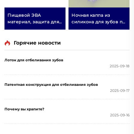
Пищевой ЭВА
Ночная каппа из
материал, защита для
силикона для зубов по
зубов, капа для
заводской цене,
брекетов, боксерская
защита от скрежета
спортивная капа,
зубами и стискивания
Горячие новости
защитные спортивные
челюстей, капа для
капы для зубов
сна, отбеливания
Лоток для отбеливания зубов
зубов
2025-09-18
Патентная конструкция для отбеливания зубов
2025-09-17
Почему вы храпите?
2025-09-16