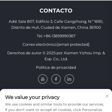
CONTACTO
Add: Sala 807, Edificio 3, Calle Gangzhong, N.º 1690,
Distrito de Huli, Ciudad de Xiamen, China 361100
Tel.:
+86-13859990367
Correo electrónico:
[email protected]
Derechos de autor © 2025 por Xiamen Yizhou Imp. &
Exp. Co., Ltd.
Política de privacidad
INFORMACIÓN
We value your privacy
We use cookies and similar tools to provide our services.
Regístrese para recibir nuestro boletín semanal
If you don't want to accept all cookies, click Personalize