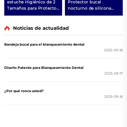
estuche Higiénico de 2
Protector bucal
Tamaños para Protector
nocturno de silicona
Bucal Deportivo de
dental a precio de
Fútbol Rugby Boxeo
fábrica para rechinar y
Protege los Dientes
apretar los dientes,
Noticias de actualidad
Fácil de Usar Paquete
ayuda para dormir,
Personalizable
bandeja bucal para
Bandeja bucal para el blanqueamiento dental
blanqueamiento dental
2025-09-18
Diseño Patente para Blanqueamiento Dental
2025-09-17
¿Por qué ronca usted?
2025-09-16