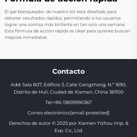
El gel blanqueador de nuestro kit está diseñado para
obtener resultados rápidos, permitiendo a los usuarios
lograr una sonrisa más brillante en tan solo una semana.
Esta fórmula de acción rápida es ideal para quienes buscan
mejoras inmediatas.
Contacto
Add: Sala 807, Edificio 3, Calle Gangzhong, N.º 1690,
Distrito de Huli, Ciudad de Xiamen, China 361100
Tel:
+86-13859990367
Correo electrónico:
[email protected]
Derechos de autor © 2025 por Xiamen Yizhou Imp. &
Exp. Co., Ltd.