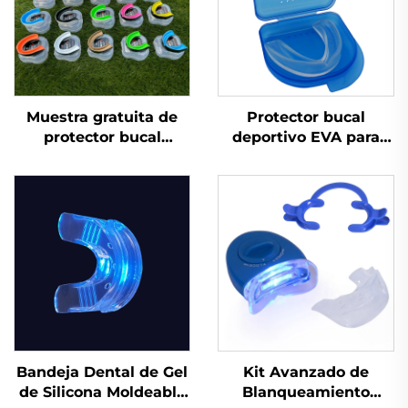
Muestra gratuita de
Protector bucal
protector bucal
deportivo EVA para
deportivo moldeable,
MMA, fútbol y boxeo,
protector bucal
protector dental de
infantil, protector
silicona
dental para aparatos,
EVA de doble color
para MMA y boxeo
Bandeja Dental de Gel
Kit Avanzado de
de Silicona Moldeable
Blanqueamiento