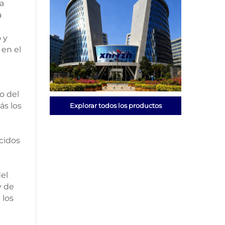
ca
a
 y
 en el
o del
ás los
Explorar todos los productos
ecidos
el
y de
 los