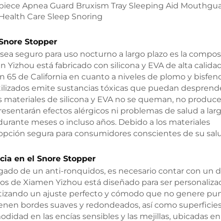
 Snore Stopper
sea seguro para uso nocturno a largo plazo es la compos
 Yizhou está fabricado con silicona y EVA de alta calidad
 65 de California en cuanto a niveles de plomo y bisfeno
utilizados emite sustancias tóxicas que puedan desprend
s materiales de silicona y EVA no se queman, no produc
presentarán efectos alérgicos ni problemas de salud a lar
durante meses o incluso años. Debido a los materiales
 opción segura para consumidores conscientes de su sal
cia en el Snore Stopper
ngado de un anti-ronquidos, es necesario contar con un 
s de Xiamen Yizhou está diseñado para ser personaliza
antizando un ajuste perfecto y cómodo que no genere pu
tienen bordes suaves y redondeados, así como superficie
idad en las encías sensibles y las mejillas, ubicadas en