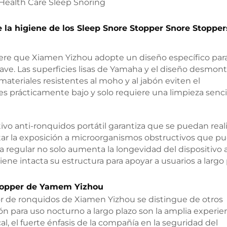
la higiene de los Sleep Snore Stopper Snore Stopper
iere que Xiamen Yizhou adopte un diseño específico par
ave. Las superficies lisas de Yamaha y el diseño desmon
ateriales resistentes al moho y al jabón eviten el
s prácticamente bajo y solo requiere una limpieza senci
vo anti-ronquidos portátil garantiza que se puedan reali
itar la exposición a microorganismos obstructivos que p
za regular no solo aumenta la longevidad del dispositivo a
ne intacta su estructura para apoyar a usuarios a largo 
 Stopper de Yamem Yizhou
dor de ronquidos de Xiamen Yizhou se distingue de otros
n para uso nocturno a largo plazo son la amplia experie
l, el fuerte énfasis de la compañía en la seguridad del