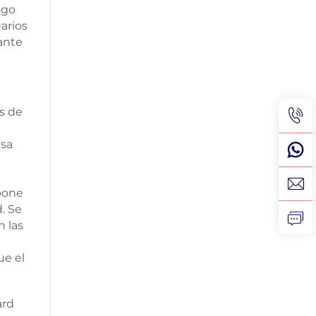
sgo
arios
ante
s de
esa
spone
. Se
n las
ue el