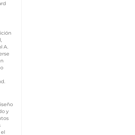
ición
,
l A.
erse
en
go
ud.
diseño
do y
ntos
s
 el