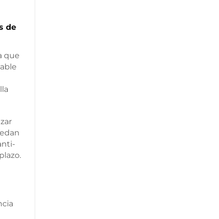
s de
a que
table
lla
zar
uedan
nti-
plazo.
ncia