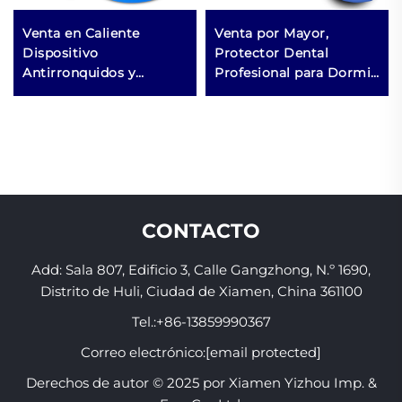
Venta en Caliente
Venta por Mayor,
Dispositivo
Protector Dental
Antirronquidos y
Profesional para Dormir,
Antibruxismo, Dilatador
Guardia Nocturna
Nasal, Clip para la Nariz
contra el Rechinamiento
Antirronquidos, Boquilla
Dental, Protector
para Dejar de Roncar
Nocturno para Dormir
con Parches Corporales
que Ayuda a Evitar el
Ronquido, Protector
Bucal
CONTACTO
Add: Sala 807, Edificio 3, Calle Gangzhong, N.º 1690,
Distrito de Huli, Ciudad de Xiamen, China 361100
Tel.:
+86-13859990367
Correo electrónico:
[email protected]
Derechos de autor © 2025 por Xiamen Yizhou Imp. &