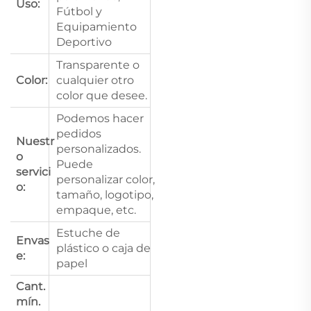
Uso:
Fútbol y
Equipamiento
Deportivo
Transparente o
Color:
cualquier otro
color que desee.
Podemos hacer
pedidos
Nuestr
personalizados.
o
Puede
servici
personalizar color,
o:
tamaño, logotipo,
empaque, etc.
Estuche de
Envas
plástico o caja de
e:
papel
Cant.
mín.