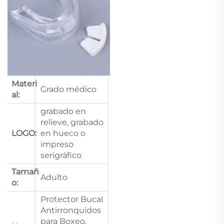
Materi
Grado médico
al:
grabado en
relieve, grabado
LOGO:
en hueco o
impreso
serigráfico
Tamañ
Adulto
o:
Protector Bucal
Antirronquidos
para Boxeo,