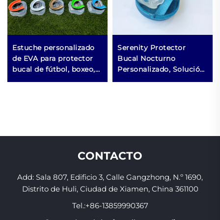
Estuche personalizado
Serenity Protector
de EVA para protector
Bucal Nocturno
bucal de fútbol, boxeo,
Personalizado, Solución
baloncesto, protectores
Eficaz Antirronquidos
bucales deportivos MMA
para Ayuda para Dormir,
para rechinamiento de
Frenador de Ronquidos
dientes
CONTACTO
Add: Sala 807, Edificio 3, Calle Gangzhong, N.º 1690,
Distrito de Huli, Ciudad de Xiamen, China 361100
Tel.:
+86-13859990367