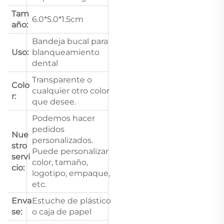
Tam
6.0*5.0*1.5cm
año:
Bandeja bucal para
Uso:
blanqueamiento
dental
Transparente o
Colo
cualquier otro color
r:
que desee.
Podemos hacer
pedidos
Nue
personalizados.
stro
Puede personalizar
servi
color, tamaño,
cio:
logotipo, empaque,
etc.
Enva
Estuche de plástico
se:
o caja de papel