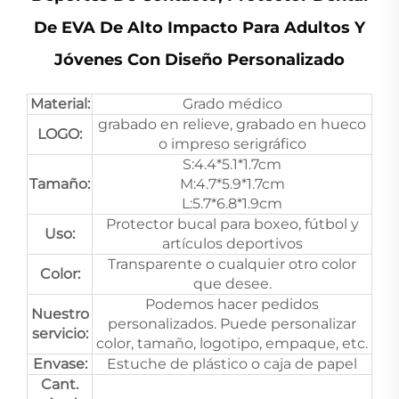
De EVA De Alto Impacto Para Adultos Y
Jóvenes Con Diseño Personalizado
Material:
Grado médico
grabado en relieve, grabado en hueco
LOGO:
o impreso serigráfico
S:4.4*5.1*1.7cm
Tamaño:
M:4.7*5.9*1.7cm
L:5.7*6.8*1.9cm
Protector bucal para boxeo, fútbol y
Uso:
artículos deportivos
Transparente o cualquier otro color
Color:
que desee.
Podemos hacer pedidos
Nuestro
personalizados. Puede personalizar
servicio:
color, tamaño, logotipo, empaque, etc.
Envase:
Estuche de plástico o caja de papel
Cant.