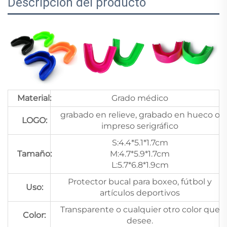
Descripción del producto
Material:
Grado médico
grabado en relieve, grabado en hueco o
LOGO:
impreso serigráfico
S:4.4*5.1*1.7cm
Tamaño:
M:4.7*5.9*1.7cm
L:5.7*6.8*1.9cm
Protector bucal para boxeo, fútbol y
Uso:
artículos deportivos
Transparente o cualquier otro color que
Color:
desee.