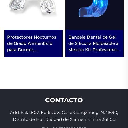
Protectores Nocturnos
Bandeja Dental de Gel
de Grado Alimenticio
de Silicona Moldeable a
para Dormir,
Medida Kit Profesional
Antiparatónicos,
para Blanqueamiento
Protectores Dentales
Dental con Protector
Antirronquidos, Férula
Bucal para
Dental Hervible y
Rechinamiento de
Mordible, Férulas para
Dientes
Blanqueamiento Dental
CONTACTO
Add: Sala 807, Edificio 3, Calle Gangzhong, N.º 1690,
Distrito de Huli, Ciudad de Xiamen, China 361100