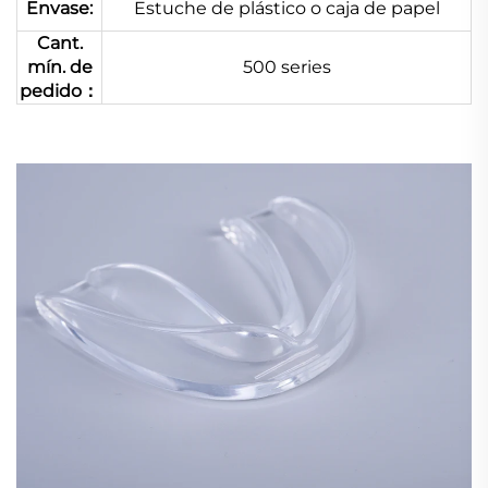
Envase:
Estuche de plástico o caja de papel
Cant.
mín. de
500 series
pedido：