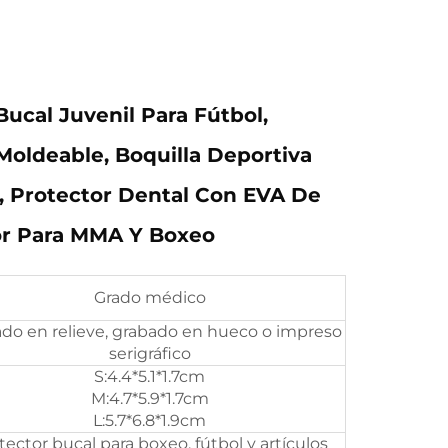
Bucal Juvenil Para Fútbol,
Moldeable, Boquilla Deportiva
, Protector Dental Con EVA De
or Para MMA Y Boxeo
Grado médico
do en relieve, grabado en hueco o impreso
serigráfico
S:4.4*5.1*1.7cm
M:4.7*5.9*1.7cm
L:5.7*6.8*1.9cm
tector bucal para boxeo, fútbol y artículos