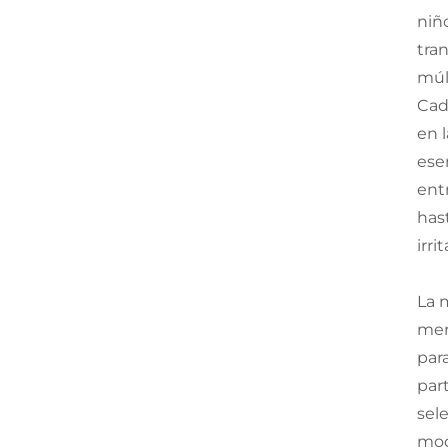
niño
tra
múl
Cad
en 
ese
ent
hast
irr
La 
merc
par
par
sel
mod