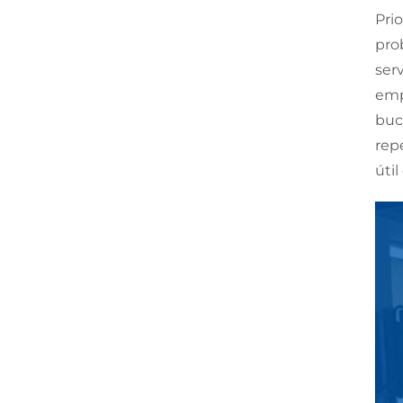
Pri
pro
serv
empa
buc
rep
úti