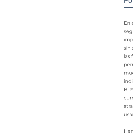
Po
En 
seg
imp
sin
las
perm
mue
ind
BPA
cum
atr
usar
Hem