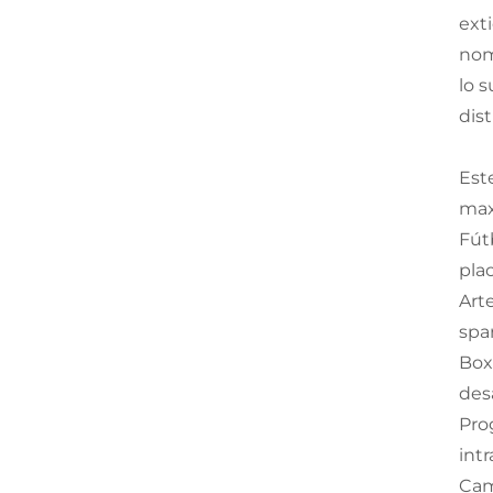
ext
nom
lo 
dis
Est
max
Fútb
pla
Art
spa
Box
desa
Pro
int
Cam