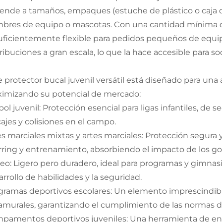
iende a tamaños, empaques (estuche de plástico o caja d
bres de equipo o mascotas. Con una cantidad mínima de 
suficientemente flexible para pedidos pequeños de equipo
tribuciones a gran escala, lo que la hace accesible para 
e protector bucal juvenil versátil está diseñado para un
imizando su potencial de mercado:
ol juvenil: Protección esencial para ligas infantiles, de 
cajes y colisiones en el campo.
es marciales mixtas y artes marciales: Protección segura y
rring y entrenamiento, absorbiendo el impacto de los go
eo: Ligero pero duradero, ideal para programas y gimnas
rrollo de habilidades y la seguridad.
gramas deportivos escolares: Un elemento imprescindible 
ramurales, garantizando el cumplimiento de las normas d
pamentos deportivos juveniles: Una herramienta de en