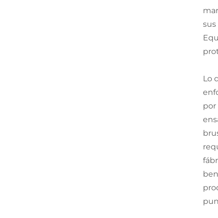
mar
sus
Equ
pro
Lo 
enf
por
ens
bru
req
fáb
bene
pro
pun