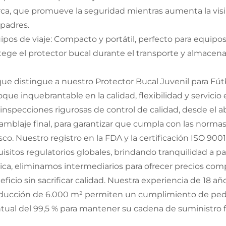
ca, que promueve la seguridad mientras aumenta la visib
 padres.
ipos de viaje: Compacto y portátil, perfecto para equ
tege el protector bucal durante el transporte y almacen
que distingue a nuestro Protector Bucal Juvenil para Fú
oque inquebrantable en la calidad, flexibilidad y servici
 inspecciones rigurosas de control de calidad, desde el 
amblaje final, para garantizar que cumpla con las normas 
sco. Nuestro registro en la FDA y la certificación ISO 90
uisitos regulatorios globales, brindando tranquilidad a 
rica, eliminamos intermediarios para ofrecer precios c
ficio sin sacrificar calidad. Nuestra experiencia de 18 añ
ducción de 6.000 m² permiten un cumplimiento de pedid
tual del 99,5 % para mantener su cadena de suministro 