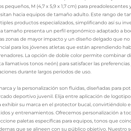
s pequeños, M (4,7 x 5,9 x 1,7 cm) para preadolescentes y
nsitan hacia equipos de tamaño adulto. Este rango de ta
tiples productos especializados, simplificando así su inv
a tamaño presenta un perfil ergonómico adaptado a bo
las zonas de mayor impacto y un diseño delgado que no dif
ncial para los jóvenes atletas que están aprendiendo h
renadores. La opción de doble color permite combinar d
a llamativos tonos neón) para satisfacer las preferencias
itaciones durante largos periodos de uso.
marca y la personalización son fluidas, diseñadas para po
ado deportivo juvenil. Elija entre aplicación de logotipo 
a exhibir su marca en el protector bucal, convirtiéndol
tidos y entrenamientos. Ofrecemos personalización a todo
eccione paletas específicas para equipos, tonos que co
ernas que se alineen con su público objetivo. Nuestro s