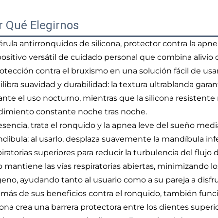
r Qué Elegirnos
férula antirronquidos de silicona, protector contra la apn
positivo versátil de cuidado personal que combina alivio 
rotección contra el bruxismo en una solución fácil de usa
libra suavidad y durabilidad: la textura ultrablanda garan
ante el uso nocturno, mientras que la silicona resistent
dimiento constante noche tras noche.
esencia, trata el ronquido y la apnea leve del sueño me
díbula: al usarlo, desplaza suavemente la mandíbula infe
iratorias superiores para reducir la turbulencia del flujo 
o mantiene las vías respiratorias abiertas, minimizando l
geno, ayudando tanto al usuario como a su pareja a disf
más de sus beneficios contra el ronquido, también funci
cona crea una barrera protectora entre los dientes superio