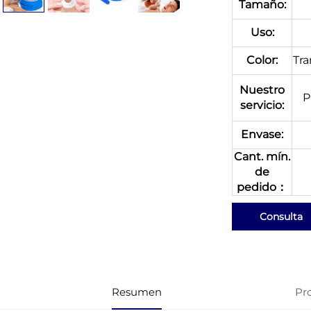
Tamaño:
Uso:
Color:
Tra
Nuestro
P
servicio:
Envase:
Cant. mín.
de
pedido：
Consulta
Resumen
Pr