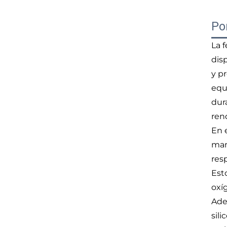
Po
La 
dis
y p
equi
dur
ren
En 
man
resp
Est
oxí
Ade
sili