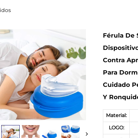
uidos
Férula De 
Dispositiv
Contra Apn
Para Dormi
Cuidado Pe
Y Ronquid
Material:
LOGO: