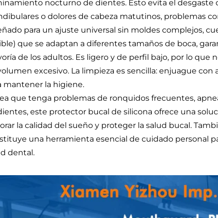
hinamiento nocturno de dientes. Esto evita el desgaste del
dibulares o dolores de cabeza matutinos, problemas 
eñado para un ajuste universal sin moldes complejos, cue
xible) que se adaptan a diferentes tamaños de boca, gar
ría de los adultos. Es ligero y de perfil bajo, por lo que 
volumen excesivo. La limpieza es sencilla: enjuague con
a mantener la higiene.
sea que tenga problemas de ronquidos frecuentes, apne
dientes, este protector bucal de silicona ofrece una solu
rar la calidad del sueño y proteger la salud bucal. También
stituye una herramienta esencial de cuidado personal pa
ud dental.