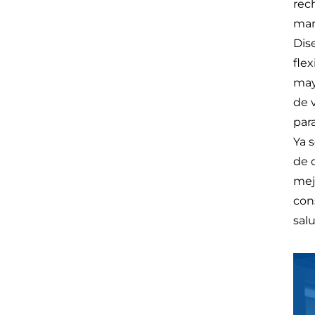
rec
man
Dis
fle
mayo
de 
par
Ya 
de 
mejo
con
sal