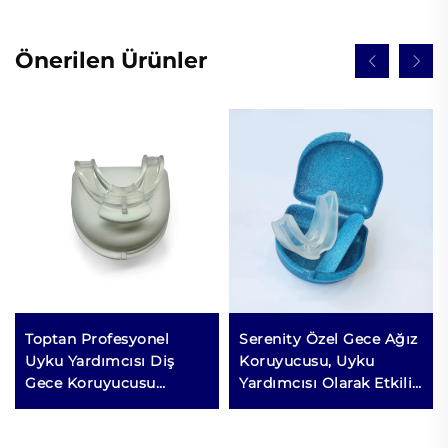
Önerilen Ürünler
Toptan Profesyonel
Serenity Özel Gece Ağız
Uyku Yardımcısı Diş
Koruyucusu, Uyku
Gece Koruyucusu
Yardımcısı Olarak Etkili
Silikon Diş Braketleri
Horlama Önleme
Horlama Önleyici
Çözümü, Horlamayı