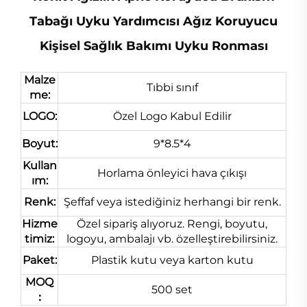
Tabağı Uyku Yardımcısı Ağız Koruyucu
Kişisel Sağlık Bakımı Uyku Ronması
Malze
Tıbbi sınıf
me:
LOGO:
Özel Logo Kabul Edilir
Boyut:
9*8.5*4
Kullan
Horlama önleyici hava çıkışı
ım:
Renk:
Şeffaf veya istediğiniz herhangi bir renk.
Hizme
Özel sipariş alıyoruz. Rengi, boyutu,
timiz:
logoyu, ambalajı vb. özelleştirebilirsiniz.
Paket:
Plastik kutu veya karton kutu
MOQ
500 set
：