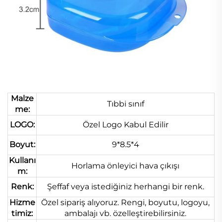
Malze
Tıbbi sınıf
me:
LOGO:
Özel Logo Kabul Edilir
Boyut:
9*8.5*4
Kullanı
Horlama önleyici hava çıkışı
m:
Renk:
Şeffaf veya istediğiniz herhangi bir renk.
Hizme
Özel sipariş alıyoruz. Rengi, boyutu, logoyu,
timiz:
ambalajı vb. özelleştirebilirsiniz.