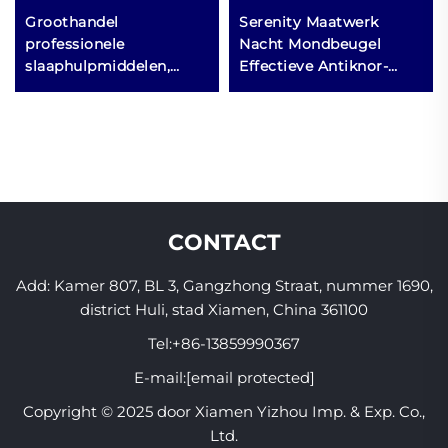
Groothandel
Serenity Maatwerk
professionele
Nacht Mondbeugel
slaaphulpmiddelen,
Effectieve Antiknor-
tandspalk van siliconen,
oplossing voor
anti-snurk mondstuk,
Slaaphulpmiddel
slaapapparaten
Snurken Stoppen
Mondstuk
CONTACT
Add: Kamer 807, BL 3, Gangzhong Straat, nummer 1690,
district Huli, stad Xiamen, China 361100
Tel:
+86-13859990367
E-mail:
[email protected]
Copyright © 2025 door Xiamen Yizhou Imp. & Exp. Co.,
Ltd.