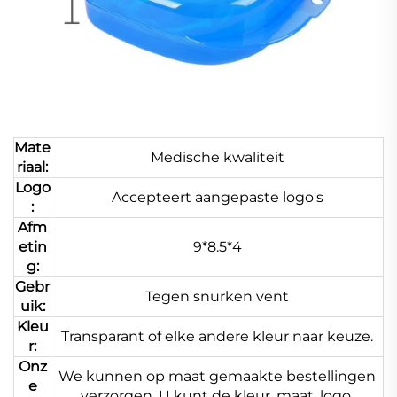
Mate
Medische kwaliteit
riaal:
Logo
Accepteert aangepaste logo's
:
Afm
etin
9*8.5*4
g:
Gebr
Tegen snurken vent
uik:
Kleu
Transparant of elke andere kleur naar keuze.
r:
Onz
We kunnen op maat gemaakte bestellingen
e
verzorgen. U kunt de kleur, maat, logo,