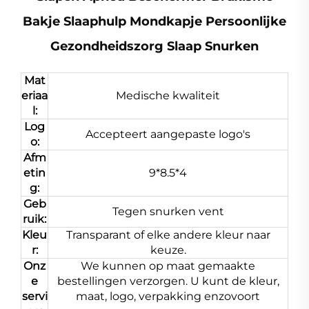
Bakje Slaaphulp Mondkapje Persoonlijke
Gezondheidszorg Slaap Snurken
Mat
eriaa
Medische kwaliteit
l:
Log
Accepteert aangepaste logo's
o:
Afm
etin
9*8.5*4
g:
Geb
Tegen snurken vent
ruik:
Kleu
Transparant of elke andere kleur naar
r:
keuze.
Onz
We kunnen op maat gemaakte
e
bestellingen verzorgen. U kunt de kleur,
servi
maat, logo, verpakking enzovoort