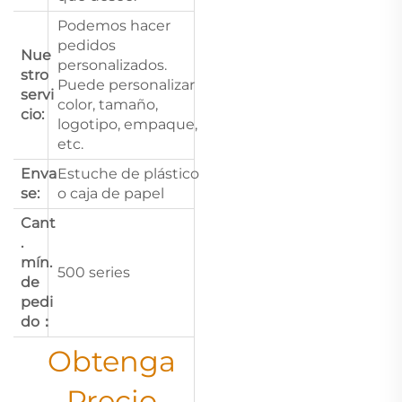
Podemos hacer
pedidos
Nue
personalizados.
stro
Puede personalizar
servi
color, tamaño,
cio:
logotipo, empaque,
etc.
Enva
Estuche de plástico
se:
o caja de papel
Cant
.
mín.
500 series
de
pedi
do：
Obtenga
Precio