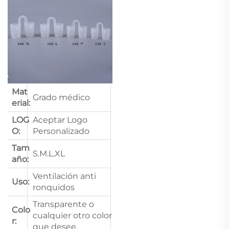
Mat
Grado médico
erial:
LOG
Aceptar Logo
O:
Personalizado
Tam
S.M.L.XL
año:
Ventilación anti
Uso:
ronquidos
Transparente o
Colo
cualquier otro color
r:
que desee.