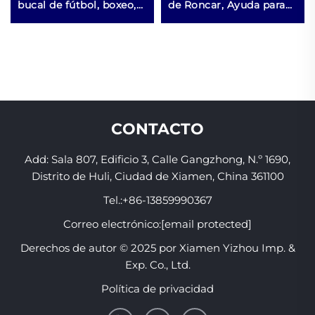
bucal de fútbol, boxeo,
de Roncar, Ayuda para
baloncesto, protectores
Dormir, Protector Bucal
bucales deportivos MMA
contra el Rechinamiento
para rechinamiento de
Dental, Dispositivo
dientes
Antironquidos y contra
Apnea para Dejar de
Roncar, Brackets para
Dientes
CONTACTO
Add: Sala 807, Edificio 3, Calle Gangzhong, N.º 1690,
Distrito de Huli, Ciudad de Xiamen, China 361100
Tel.:
+86-13859990367
Correo electrónico:
[email protected]
Derechos de autor © 2025 por Xiamen Yizhou Imp. &
Exp. Co., Ltd.
Política de privacidad