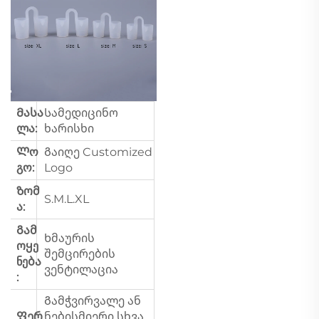
Მასა
Სამედიცინო
ლა:
ხარისხი
Ლო
Გაიღე Customized
გო:
Logo
Ზომ
S.M.L.XL
ა:
Გამ
Ხმაურის
ოყე
შემცირების
ნება
ვენტილაცია
:
Გამჭვირვალე ან
Ფერ
ნებისმიერი სხვა