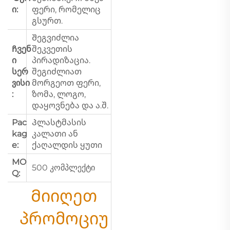
ი:
ფერი, რომელიც
გსურთ.
Შეგვიძლია
Ჩვენ
შეკვეთის
ი
პირადიზაცია.
სერ
შეგიძლიათ
ვისი
მორგეოთ ფერი,
:
ზომა, ლოგო,
დაყოვნება და ა.შ.
Pac
Პლასტმასის
kag
კალათი ან
e:
ქაღალდის ყუთი
MO
500 კომპლექტი
Q:
Მიიღეთ
პრომოციუ