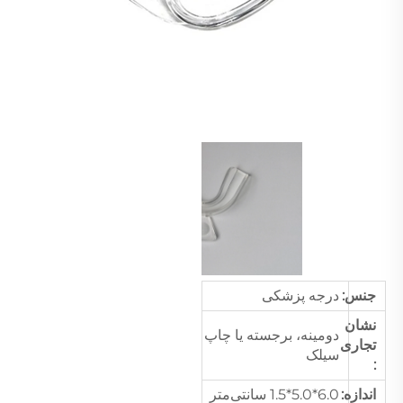
جنس:
درجه پزشکی
نشان
دومینه، برجسته یا چاپ
تجاری
سیلک
:
اندازه:
6.0*5.0*1.5 سانتی‌متر