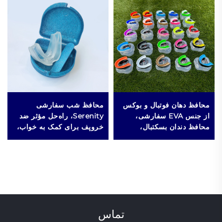
محافظ دهان فوتبال و بوکس
محافظ شب سفارشی
از جنس EVA سفارشی،
Serenity، راه‌حل مؤثر ضد
محافظ دندان بسکتبال،
خروپف برای کمک به خواب،
محافظ دهان ورزشی MMA،
قطعه دهانی متوقف‌کننده
محافظ دندان برای خرد کردن
خروپف
دندان
تماس