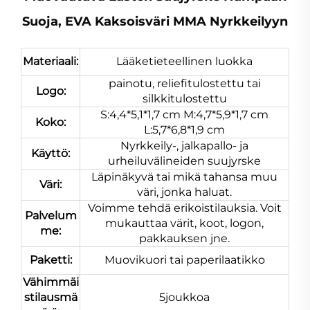
Suoja, EVA Kaksoisväri MMA Nyrkkeilyyn
Materiaali:
Lääketieteellinen luokka
painotu, reliefitulostettu tai
Logo:
silkkitulostettu
S:4,4*5,1*1,7 cm M:4,7*5,9*1,7 cm
Koko:
L:5,7*6,8*1,9 cm
Nyrkkeily-, jalkapallo- ja
Käyttö:
urheiluvälineiden suujyrske
Läpinäkyvä tai mikä tahansa muu
Väri:
väri, jonka haluat.
Voimme tehdä erikoistilauksia. Voit
Palvelum
mukauttaa värit, koot, logon,
me:
pakkauksen jne.
Paketti:
Muovikuori tai paperilaatikko
Vähimmäi
stilausmä
5joukkoa