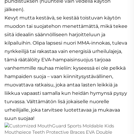
puhdistuksen (huuhtele vain vedellä käytön
jälkeen).
Kevyt mutta kestävä, se kestää toistuvan käytön
muodon tai suojatehon menettämättä, mikä tekee
siitä ideaalin säännölliseen harjoitteluun ja
kilpailuihin. Olipa lapsesi nuori MMA-innokas, tuleva
nyrkkeilijä tai rakastaa vain energisiä urheilulajeja,
tämä räätälöity EVA-hampaisinsuojus tarjoaa
vanhemmille rauhaa mieliin: kyseessä ei ole pelkkä
hampaiden suoja – vaan kiinnitysystävällinen,
muovattava ratkaisu, joka antaa lasten leikkiä ja
liikkua vapaasti samalla kun heidän hymynsä pysyy
turvassa. Välttämätön lisä jokaiselle nuorelle
urheilijalle, joka tarvitsee luotettavaa ja mukavaa
suun suojaa!