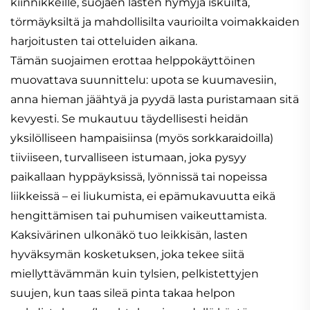
kiinnikkeille, suojaen lasten hymyjä iskuilta,
törmäyksiltä ja mahdollisilta vaurioilta voimakkaiden
harjoitusten tai otteluiden aikana.
Tämän suojaimen erottaa helppokäyttöinen
muovattava suunnittelu: upota se kuumavesiin,
anna hieman jäähtyä ja pyydä lasta puristamaan sitä
kevyesti. Se mukautuu täydellisesti heidän
yksilölliseen hampaisiinsa (myös sorkkaraidoilla)
tiiviiseen, turvalliseen istumaan, joka pysyy
paikallaan hyppäyksissä, lyönnissä tai nopeissa
liikkeissä – ei liukumista, ei epämukavuutta eikä
hengittämisen tai puhumisen vaikeuttamista.
Kaksivärinen ulkonäkö tuo leikkisän, lasten
hyväksymän kosketuksen, joka tekee siitä
miellyttävämmän kuin tylsien, pelkistettyjen
suujen, kun taas sileä pinta takaa helpon