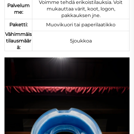
Voimme tehdä erikoistilauksia. Voit
Palvelum
mukauttaa värit, koot, logon,
me:
pakkauksen jne.
Paketti:
Muovikuori tai paperilaatikko
Vähimmäis
tilausmäär
5joukkoa
ä: