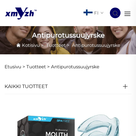
FI
Antipurotussuujyrske
Kotisivu
>
Tuotteet
>
Antipurotussuujyrske
Etusivu >
Tuotteet
>
Antipurotussuujyrske
KAIKKI TUOTTEET