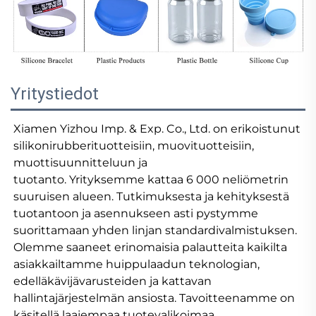
Yritystiedot
Xiamen Yizhou Imp. & Exp. Co., Ltd. on erikoistunut 
silikonirubberituotteisiin, muovituotteisiin, 
muottisuunnitteluun ja 
tuotanto. Yrityksemme kattaa 6 000 neliömetrin 
suuruisen alueen. Tutkimuksesta ja kehityksestä 
tuotantoon ja asennukseen asti pystymme 
suorittamaan yhden linjan standardivalmistuksen. 
Olemme saaneet erinomaisia palautteita kaikilta 
asiakkailtamme huippulaadun teknologian, 
edelläkävijävarusteiden ja kattavan 
hallintajärjestelmän ansiosta. Tavoitteenamme on 
käsitellä laajempaa tuotevalikoimaa 