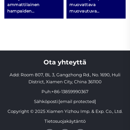
ammattilainen
muovattava
hampaiden
muovautuva
valkaisukokonaisuus,
ronkinnanestoon estää
suosittu kotikäyttöön
ronkimista
tarkoitettu vaihtoehto
ronkinnanestosuusi
hampaiden
kantaja suusi
valkaisemiseen
kantajapala suuhuuli
Ota yhteyttä
Add: Room 807, BL 3, Gangzhong Rd., No. 1690, Huli
District, Xiamen City, China 361100
Puh:
+86-13859990367
Sähköposti:
[email protected]
Copyright © 2025 Xiamen Yizhou Imp. & Exp. Co., Ltd.
Tietosuojakäytäntö