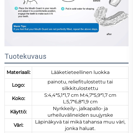
Tuotekuvaus
Materiaali:
Lääketieteellinen luokka
painotu, reliefitulostettu tai
Logo:
silkkitulostettu
S:4,4*5,1*1,7 cm M:4,7*5,9*1,7 cm
Koko:
L:5,7*6,8*1,9 cm
Nyrkkeily-, jalkapallo- ja
Käyttö:
urheiluvälineiden suujyrske
Läpinäkyvä tai mikä tahansa muu väri,
Väri:
jonka haluat.