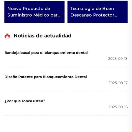
Nuevo Producto de
Tecnología de Buen
Suministro Médico para
Descanso Protector
Mejorar la Calidad del
Bucal Antirronquidos
Sueño, Dispositivo de
Dispositivo Anti
Ayuda para Dormir,
Ronquidos Suministro
Noticias de actualidad
Material de Silicona y
Médico
EVA, Protector Bucal
Bandeja bucal para el blanqueamiento dental
Antirronquidos
2025-09-18
Diseño Patente para Blanqueamiento Dental
2025-09-17
¿Por qué ronca usted?
2025-09-16