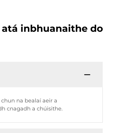
 atá inbhuanaithe do
 chun na bealaí aeir a
adh cnagadh a chúisithe.