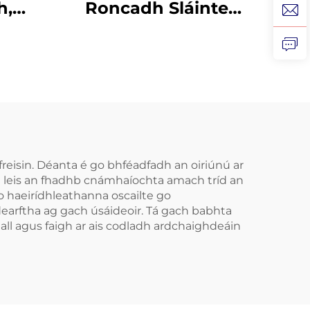
h,
Roncadh Sláinte
g
Cabhrach Le Mála
ófra
Béal Gléasanna
idh
Denthóireachta
,
Cúnamh do
n
Bhéileadh le lár
ithe
Codladh Réiteach do
ceann
Róncaíocht Gléas
eisin. Déanta é go bhféadfadh an oiriúnú ar
 leis an fhadhb cnámhaíochta amach tríd an
Anti-Roncach Tape
 haeirídhleathanna oscailte go
r
Béal
arftha ag gach úsáideoir. Tá gach babhta
all agus faigh ar ais codladh ardchaighdeáin