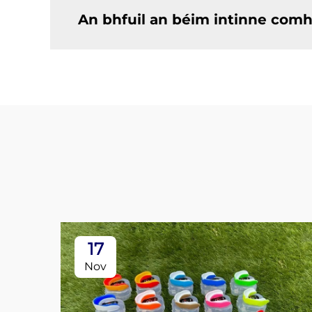
An bhfuil an béim intinne comh
17
Nov