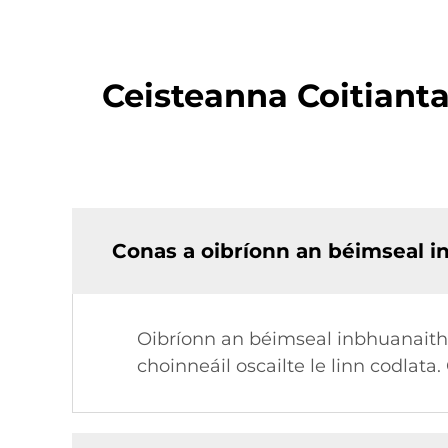
Ceisteanna Coitiant
Conas a oibríonn an béimseal 
Oibríonn an béimseal inbhuanaithe
choinneáil oscailte le linn codlat