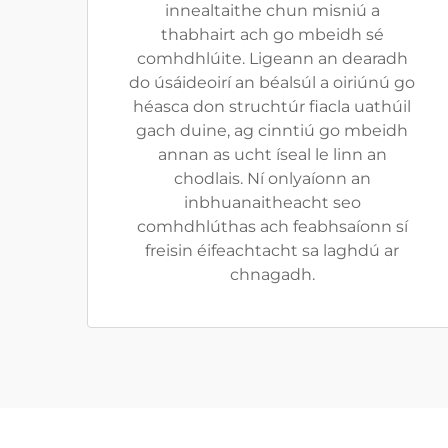
innealtaithe chun misniú a
thabhairt ach go mbeidh sé
comhdhlúite. Ligeann an dearadh
do úsáideoirí an béalsúl a oiriúnú go
héasca don struchtúr fiacla uathúil
gach duine, ag cinntiú go mbeidh
annan as ucht íseal le linn an
chodlais. Ní onlyaíonn an
inbhuanaitheacht seo
comhdhlúthas ach feabhsaíonn sí
freisin éifeachtacht sa laghdú ar
chnagadh.