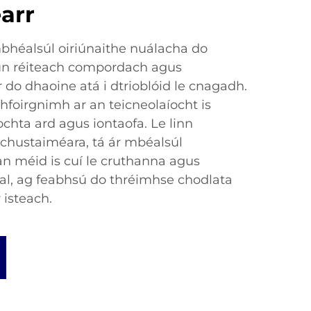
arr
bhéalsúl oiriúnaithe nuálacha do
un réiteach compordach agus
 do dhaoine atá i dtrioblóid le cnagadh.
bhfoirgnimh ar an teicneolaíocht is
ochta ard agus iontaofa. Le linn
 chustaiméara, tá ár mbéalsúl
 an méid is cuí le cruthanna agus
l, ag feabhsú do thréimhse chodlata
 isteach.