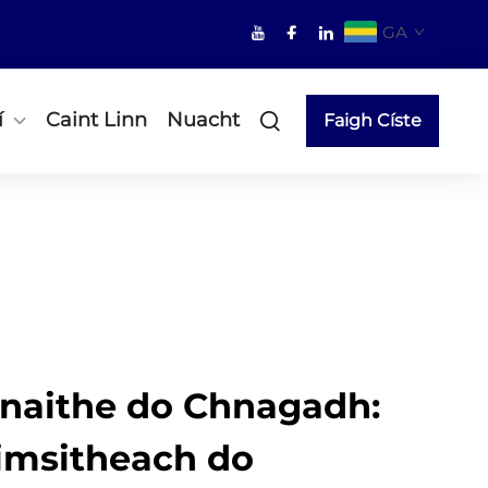
GA
í
Caint Linn
Nuacht
Faigh Císte
únaithe do Chnagadh:
imsitheach do