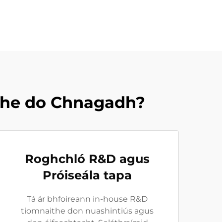
the do Chnagadh?
Roghchló R&D agus
Próiseála tapa
Tá ár bhfoireann in-house R&D
tiomnaithe don nuashintiús agus