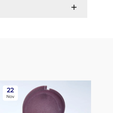
22
0
Nov
De