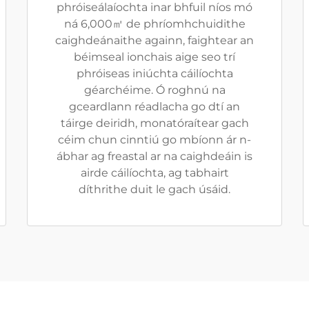
phróiseálaíochta inar bhfuil níos mó
ná 6,000㎡ de phríomhchuidithe
caighdeánaithe againn, faightear an
béimseal ionchais aige seo trí
phróiseas iniúchta cáilíochta
géarchéime. Ó roghnú na
gceardlann réadlacha go dtí an
táirge deiridh, monatóraítear gach
céim chun cinntiú go mbíonn ár n-
ábhar ag freastal ar na caighdeáin is
airde cáilíochta, ag tabhairt
díthrithe duit le gach úsáid.