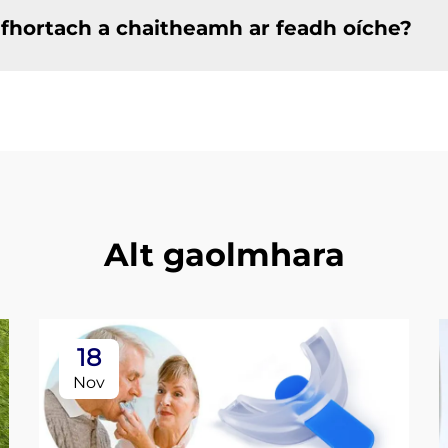
fhortach a chaitheamh ar feadh oíche?
Alt gaolmhara
18
Nov