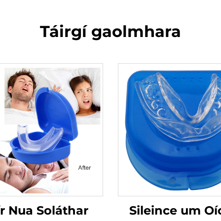
Táirgí gaolmhara
r Nua Soláthar
Sileince um Oí