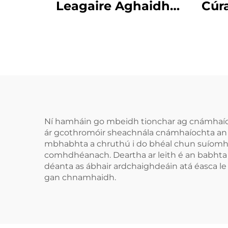
Leagaire Aghaidh
Cúr
Leagaire Tráidire
Cab
Apnea Cobhrú do
Fea
Bhruxism Cabhair
Chodlata Cobhrú do
S
Shláinte Phearsanta
Cob
Codladh Leagaire
Ní hamháin go mbeidh tionchar ag cnámhaíoch
ár gcothromóir sheachnála cnámhaíochta an 
mbhabhta a chruthú i do bhéal chun suíomh 
comhdhéanach. Deartha ar leith é an babhta
déanta as ábhair ardchaighdeáin atá éasca le 
gan chnamhaidh.