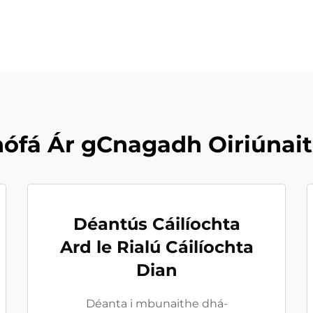
nófá Ár gCnagadh Oiriúnai
Déantús Cáilíochta
Ard le Rialú Cáilíochta
Dian
Déanta i mbunaithe dhá-