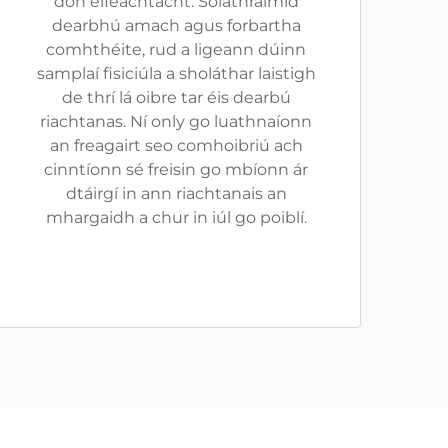
don éifeachtacht. Soláthraímid
dearbhú amach agus forbartha
comhthéite, rud a ligeann dúinn
samplaí fisiciúla a sholáthar laistigh
de thrí lá oibre tar éis dearbú
riachtanas. Ní only go luathnaíonn
an freagairt seo comhoibriú ach
cinntíonn sé freisin go mbíonn ár
dtáirgí in ann riachtanais an
mhargaidh a chur in iúl go poiblí.