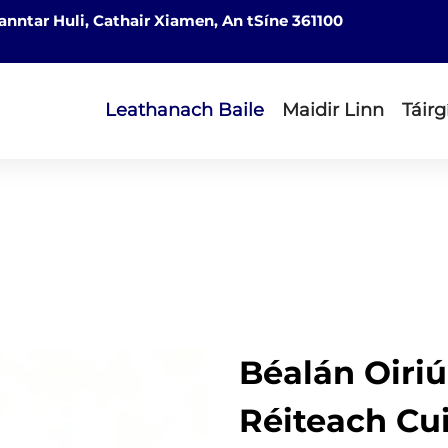
nntar Huli, Cathair Xiamen, An tSíne 361100
Leathanach Baile
Maidir Linn
Táirg
Béalán Oiri
Réiteach Cu