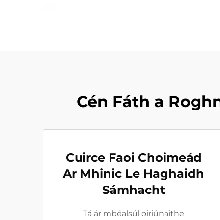
Cén Fáth a Rogh
Cuirce Faoi Choimeád
Ar Mhinic Le Haghaidh
Sámhacht
Tá ár mbéalsúl oiriúnaithe