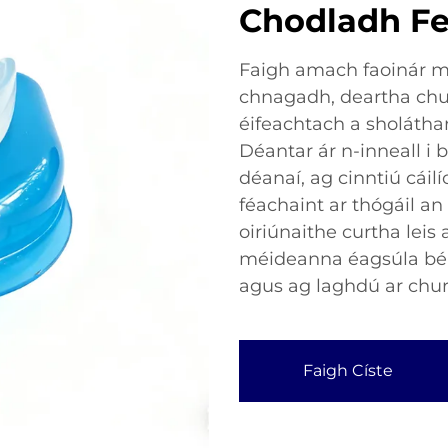
Chodladh Fe
Faigh amach faoinár m
chnagadh, deartha ch
éifeachtach a sholáthar
Déantar ár n-inneall i 
déanaí, ag cinntiú cáilí
féachaint ar thógáil an
oiriúnaithe curtha leis
méideanna éagsúla béa
agus ag laghdú ar chur
Faigh Císte