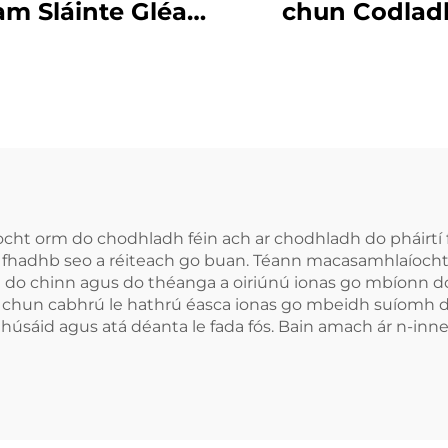
am Sláinte Gléas
chun Codlad
hrach le Codail
Stopadh A
bhsú Cáilíochta
Cnamhastar, C
Codail Ábhar
Béime in agha
ilicónach EVA
Cnamhastar
hrú in aghaidh
Croíceann i
Leagar
aghaidh Greama
um Oíche, Croí
t orm do chodhladh féin ach ar chodhladh do pháirtí fr
fhadhb seo a réiteach go buan. Téann macasamhlaíocht
in aghaidh
do chinn agus do théanga a oiriúnú ionas go mbíonn do
Cnamhasta
 chun cabhrú le hathrú éasca ionas go mbeidh suíomh de
húsáid agus atá déanta le fada fós. Bain amach ár n-inne