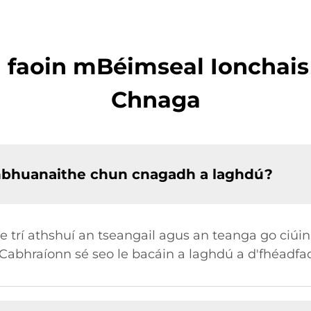
a faoin mBéimseal Ionchais
Chnaga
inbhuanaithe chun cnagadh a laghdú?
 trí athshuí an tseangail agus an teanga go ciúin
a. Cabhraíonn sé seo le bacáin a laghdú a d'fhéadf